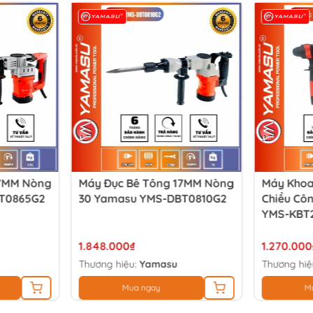
17MM Nòng
Máy Đục Bê Tông 17MM Nòng
Máy Khoa
T0865G2
30 Yamasu YMS-DBT0810G2
Chiều Cô
YMS-KBT
1.848.000₫
1.270.000
Thương hiệu:
Yamasu
Thương hiệ
Mua ngay
M