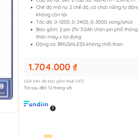
Chế độ mở ra: 2 chế độ, có chức năng tự độn
không còn tải
Tốc độ: 0-1200, 0-2400, 0-3000 vòng/phút
Bao gồm: 2 pin 21V 3.0Ah chân pin phổ thông
thân máy + túi đựng
Động cơ: BRUSHLESS không chổi than
1.704.000 ₫
(Giá trên đã bao gồm thuế VAT)
Trả sau đến 12 tháng với
Giảm đến
50K
khi thanh toán qua Fundiin.