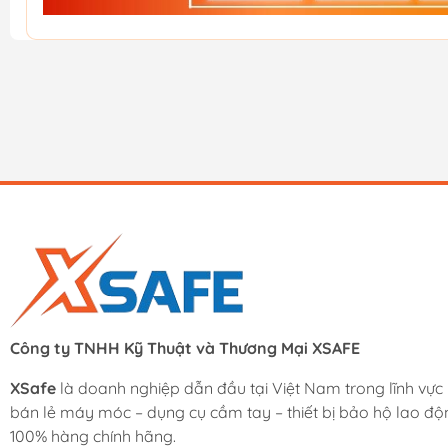
Công ty TNHH Kỹ Thuật và Thương Mại XSAFE
XSafe
là doanh nghiệp dẫn đầu tại Việt Nam trong lĩnh vực
bán lẻ máy móc – dụng cụ cầm tay – thiết bị bảo hộ lao độ
100% hàng chính hãng.