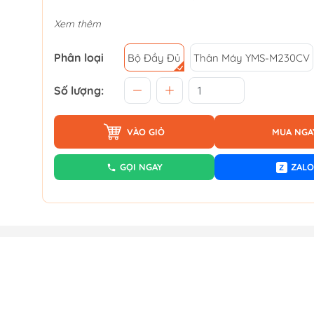
Xem thêm
Phân loại
Bộ Đầy Đủ
Thân Máy YMS-M230CV
Số lượng:
VÀO GIỎ
MUA NGA
GỌI NGAY
ZALO
Z