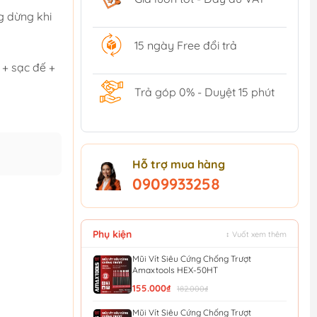
g dừng khi
15 ngày Free đổi trả
 + sạc đế +
Trả góp 0% - Duyệt 15 phút
Hỗ trợ mua hàng
0909933258
Phụ kiện
↕ Vuốt xem thêm
Mũi Vít Siêu Cứng Chống Trượt
Amaxtools HEX-50HT
155.000₫
182.000₫
Mũi Vít Siêu Cứng Chống Trượt