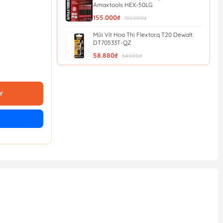
Amaxtools HEX-50LG
155.000₫
182.000₫
Mũi Vít Hoa Thị Flextorq T20 Dewalt
DT70533T-QZ
58.880₫
64.000₫
Mũi Vít Chống Trượt Amaxtools HEX-
90CT
56.900₫
Y
Mũi Vít Chống Trượt Amaxtools HEX-
75CT
49.900₫
Mũi Vít Chống Trượt Amaxtools HEX-
65CT
44.900₫