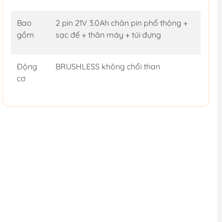
Bao
2 pin 21V 3.0Ah chân pin phổ thông +
gồm
sạc đế + thân máy + túi đựng
Động
BRUSHLESS không chổi than
cơ