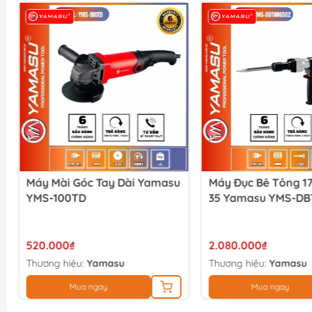
Máy Mài Góc Tay Dài Yamasu
Máy Đục Bê Tông 
YMS-100TD
35 Yamasu YMS-DB
520.000₫
2.080.000₫
Thương hiệu:
Yamasu
Thương hiệu:
Yamasu
Mua ngay
Mua ngay