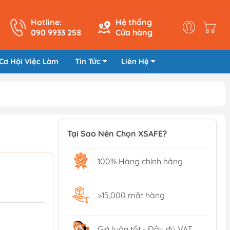
Hotline:
Hệ thống
090 9933 258
Cửa hàng
Cơ Hội Việc Làm
Tin Tức
Liên Hệ
Tại Sao Nên Chọn XSAFE?
100% Hàng chính hãng
>15,000 mặt hàng
Giá luôn tốt - Đầy đủ VAT