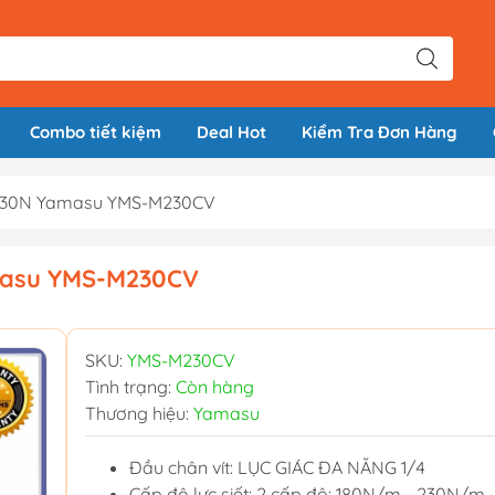
Combo tiết kiệm
Deal Hot
Kiểm Tra Đơn Hàng
V 230N Yamasu YMS-M230CV
amasu YMS-M230CV
SKU:
YMS-M230CV
Tình trạng:
Còn hàng
Thương hiệu:
Yamasu
Đầu chân vít: LỤC GIÁC ĐA NĂNG 1/4
Cấp độ lực siết: 2 cấp độ: 180N/m - 230N/m