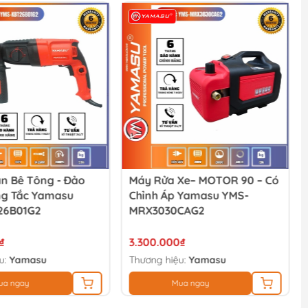
n Bê Tông - Đảo
Máy Rửa Xe– MOTOR 90 – Có
ng Tắc Yamasu
Chỉnh Áp Yamasu YMS-
26B01G2
MRX3030CAG2
₫
3.300.000₫
u:
Yamasu
Thương hiệu:
Yamasu
ua ngay
Mua ngay