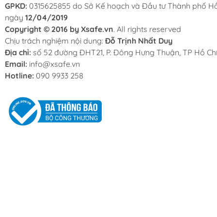
GPKD:
0315625855 do Sở Kế hoạch và Đầu tư Thành phố Hồ
ngày
12/04/2019
Copyright © 2016 by Xsafe.vn
. All rights reserved
Chịu trách nghiệm nội dung:
Đỗ Trịnh Nhất Duy
Địa chỉ:
số 52 đường ĐHT21, P. Đông Hưng Thuận, TP Hồ Chí
Email:
info@xsafe.vn
Hotline:
090 9933 258