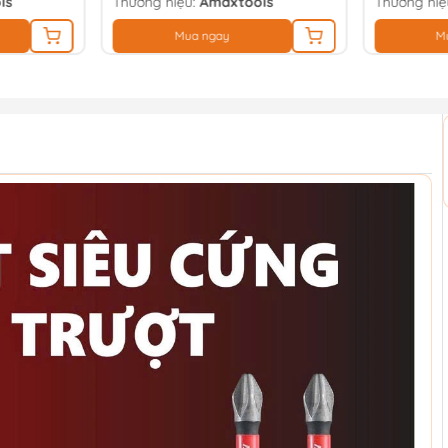
ls
Thương hiệu:
Amaxtools
Thương hiệ
Mua ngay
M