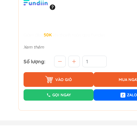
Giảm đến
50K
khi thanh toán qua Fundiin.
Xem thêm
Số lượng:
VÀO GIỎ
MUA NGA
GỌI NGAY
ZALO
Z