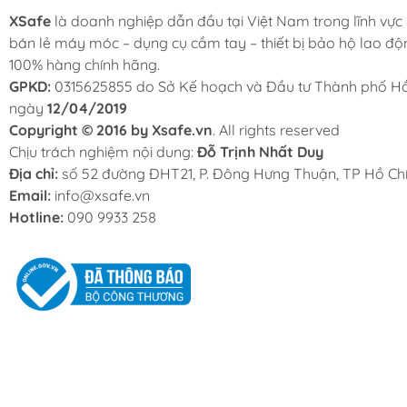
XSafe
là doanh nghiệp dẫn đầu tại Việt Nam trong lĩnh vực
bán lẻ máy móc – dụng cụ cầm tay – thiết bị bảo hộ lao độ
100% hàng chính hãng.
GPKD:
0315625855 do Sở Kế hoạch và Đầu tư Thành phố Hồ
ngày
12/04/2019
Copyright © 2016 by Xsafe.vn
. All rights reserved
Chịu trách nghiệm nội dung:
Đỗ Trịnh Nhất Duy
Địa chỉ:
số 52 đường ĐHT21, P. Đông Hưng Thuận, TP Hồ Chí
Email:
info@xsafe.vn
Hotline:
090 9933 258