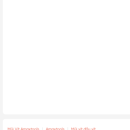
Mũi Vít Amaxtools
|
Amaxtools
|
Mũi vít đầu vít