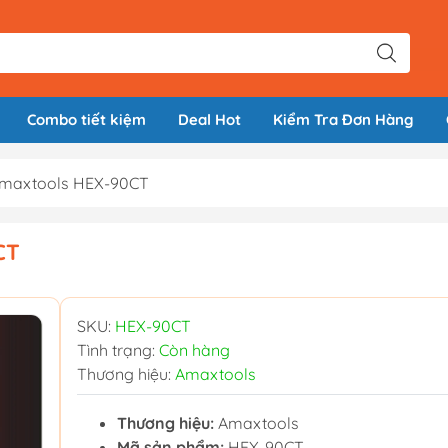
Combo tiết kiệm
Deal Hot
Kiểm Tra Đơn Hàng
 Amaxtools HEX-90CT
CT
SKU:
HEX-90CT
Tình trạng:
Còn hàng
Thương hiệu:
Amaxtools
Thương hiệu:
Amaxtools
Mã sản phẩm:
HEX-90CT