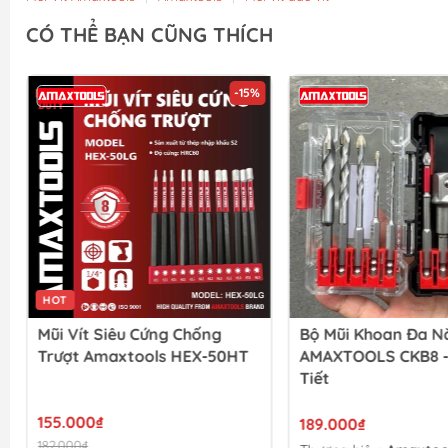
CÓ THỂ BẠN CŨNG THÍCH
-15%
HOT
Mũi Vít Siêu Cứng Chống
Bộ Mũi Khoan Đa N
Trượt Amaxtools HEX-50HT
AMAXTOOLS CKB8 -1
Tiết
155.000₫
189.000₫
182.000₫