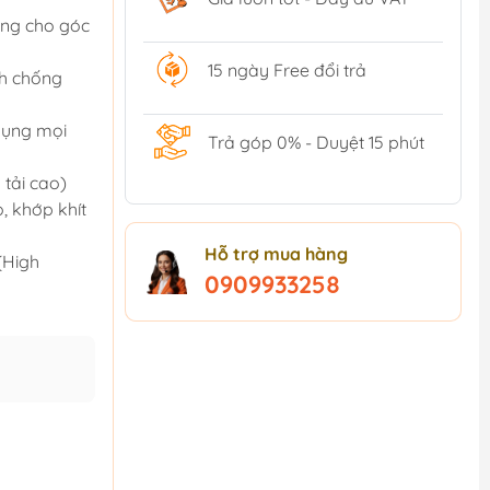
ng cho góc
15 ngày Free đổi trả
nh chống
dụng mọi
Trả góp 0% - Duyệt 15 phút
tải cao)
o, khớp khít
Hỗ trợ mua hàng
(High
0909933258