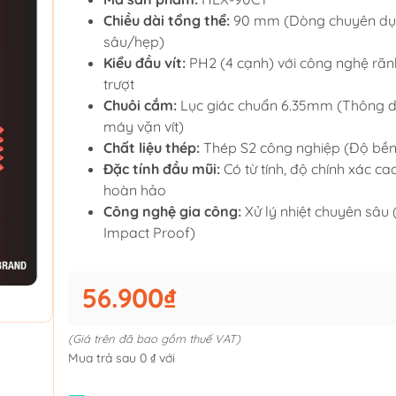
Chiều dài tổng thể:
90 mm (Dòng chuyên dụ
sâu/hẹp)
Kiểu đầu vít:
PH2 (4 cạnh) với công nghệ rã
trượt
Chuôi cắm:
Lục giác chuẩn 6.35mm (Thông 
máy vặn vít)
Chất liệu thép:
Thép S2 công nghiệp (Độ bền 
Đặc tính đầu mũi:
Có từ tính, độ chính xác ca
hoàn hảo
Công nghệ gia công:
Xử lý nhiệt chuyên sâu 
Impact Proof)
56.900₫
(Giá trên đã bao gồm thuế VAT)
Mua trả sau 0 ₫ với