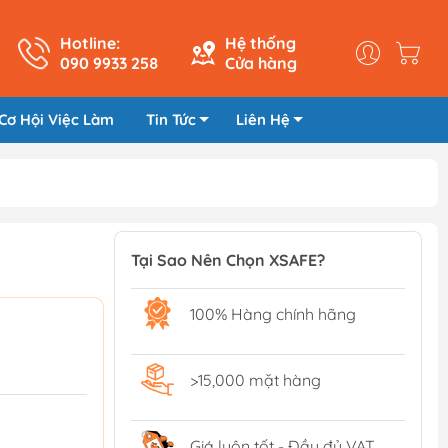
Hotline:
Hệ thống
090 9933 258
Cửa hàng
Cơ Hội Việc Làm
Tin Tức
Liên Hệ
Tại Sao Nên Chọn XSAFE?
100% Hàng chính hãng
>15,000 mặt hàng
Giá luôn tốt - Đầy đủ VAT