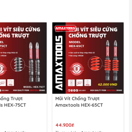
hống Trượt
Mũi Vít Chống Trượt
s HEX-75CT
Amaxtools HEX-65CT
44.900₫