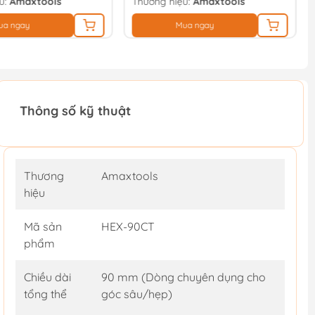
u:
Amaxtools
Thương hiệu:
Amaxtools
ua ngay
Mua ngay
Thông số kỹ thuật
Thương
Amaxtools
hiệu
Mã sản
HEX-90CT
phẩm
Chiều dài
90 mm (Dòng chuyên dụng cho
tổng thể
góc sâu/hẹp)