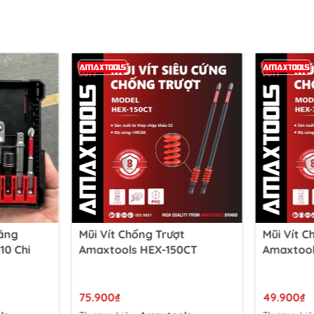
ăng
Mũi Vít Chống Trượt
Mũi Vít C
0 Chi
Amaxtools HEX-150CT
Amaxtool
75.900₫
49.900₫