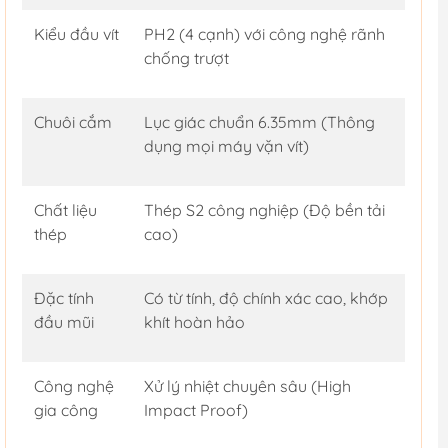
Kiểu đầu vít
PH2 (4 cạnh) với công nghệ rãnh
chống trượt
Chuôi cắm
Lục giác chuẩn 6.35mm (Thông
dụng mọi máy vặn vít)
Chất liệu
Thép S2 công nghiệp (Độ bền tải
thép
cao)
Đặc tính
Có từ tính, độ chính xác cao, khớp
đầu mũi
khít hoàn hảo
Công nghệ
Xử lý nhiệt chuyên sâu (High
gia công
Impact Proof)