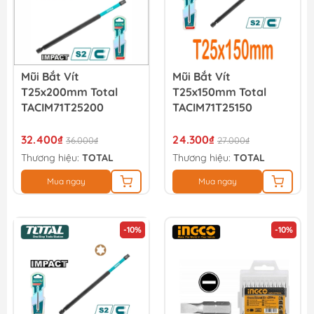
Mũi Bắt Vít
Mũi Bắt Vít
T25x200mm Total
T25x150mm Total
TACIM71T25200
TACIM71T25150
32.400₫
24.300₫
36.000₫
27.000₫
Thương hiệu:
TOTAL
Thương hiệu:
TOTAL
Mua ngay
Mua ngay
-10%
-10%