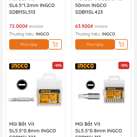
SL6.5*1.2mm INGCO
50mm INGCO
SDB11SL513
SDB11SL423
72.000₫
63.900₫
80.000₫
71.000₫
Thương hiệu:
INGCO
Thương hiệu:
INGCO
Mua ngay
Mua ngay
-10%
-10%
Mũi Bắt Vít
Mũi Bắt Vít
SL5.5*0.8mm INGCO
SL5.5*0.8mm INGCO