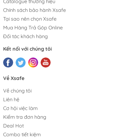
Catalogue thương hiệu
tháo lắp, sửa chữa.
Chính sách bảo hành Xsafe
Làm thế nào để chọn và sử dụng mũi vít hiệu quả?
Tại sao nên chọn Xsafe
Mua Hàng Trả Góp Online
Để chọn và sử dụng mũi vít hiệu quả, cần xác định đúng
Đối tác khách hàng
loại vít (Phillips, phẳng, Torx, Hex…), chọn đúng kích cỡ
mũi tương ứng (#1, #2, #3…), giữ mũi vít vuông góc khi
Kết nối với chúng tôi
vặn, áp lực đều tay và dùng đúng mũi cho máy vít hoặc
tô vít tay nhằm tránh trượt, hỏng đầu vít và tăng tuổi thọ
dụng cụ.
Về Xsafe
Xem thêm:
Về chúng tôi
Phụ Kiện Máy Khoan
Đầu Chuyển Máy Khoan
Liên hệ
Mũi Khoan
Cơ hội việc làm
Mũi Đục Bê Tông
Kiểm tra đơn hàng
Deal Hot
Combo tiết kiệm