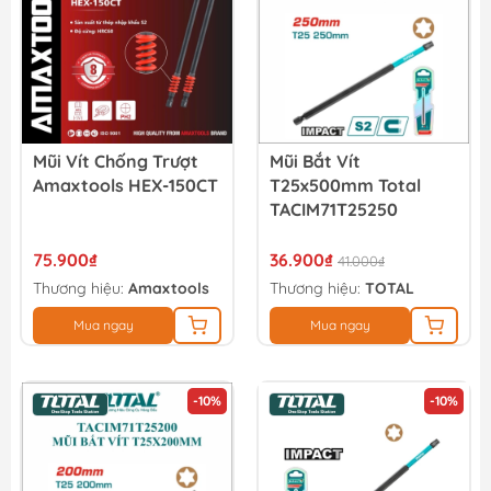
Mũi Vít Chống Trượt
Mũi Bắt Vít
Amaxtools HEX-150CT
T25x500mm Total
TACIM71T25250
75.900₫
36.900₫
41.000₫
Thương hiệu:
Amaxtools
Thương hiệu:
TOTAL
Mua ngay
Mua ngay
-10%
-10%