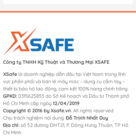
hàng trực tiếp từ hãng, Xsafe luôn mang đến mức giá
cạnh tranh cho các dòng
Mũi vít đầu vít
. Ngoài ra,
khách hàng còn nhận được nhiều chương trình khuyến
mãi và ưu đãi định kỳ.
- Đổi trả miễn phí trong 15 ngày:
Khách hàng được đổi
trả miễn phí trong vòng 15 ngày nếu sản phẩm phát
sinh lỗi từ nhà sản xuất.
Công ty TNHH Kỹ Thuật và Thương Mại XSAFE
- Xuất hóa đơn VAT đầy đủ:
Xsafe hỗ trợ xuất hóa đơn
XSafe
VAT đầy đủ cho doanh nghiệp, công ty và khách hàng
là doanh nghiệp dẫn đầu tại Việt Nam trong lĩnh
vực phân phối và bán lẻ máy móc – dụng cụ cầm tay –
cần chứng từ.
thiết bị bảo hộ lao động, cam kết 100% hàng chính hãng.
- Hỗ trợ trả góp 0% – duyệt nhanh chỉ 15 phút:
Khách
GPKD:
0315625855 do Sở Kế hoạch và Đầu tư Thành phố
hàng có thể mua trả góp 0% lãi suất qua Fundiin với thủ
Hồ Chí Minh cấp ngày
12/04/2019
tục đơn giản, thời gian xét duyệt nhanh.
Copyright © 2016 by Xsafe.vn
. All rights reserved
Chịu trách nghiệm nội dung:
Đỗ Trịnh Nhất Duy
- Giao hàng nhanh – chỉ 2 giờ tại TP.HCM:
Xsafe hỗ trợ
Địa chỉ:
số 52 đường ĐHT21, P. Đông Hưng Thuận, TP Hồ
giao hàng nhanh trong 2 giờ tại TP.HCM và giao hàng
Chí Minh
toàn quốc thông qua các đơn vị vận chuyển uy tín.