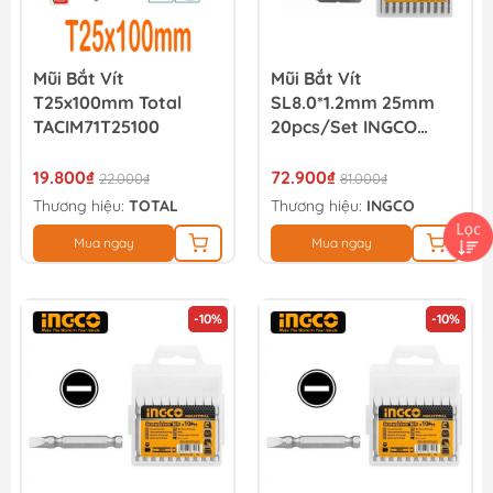
Mũi Bắt Vít
Mũi Bắt Vít
T25x100mm Total
SL8.0*1.2mm 25mm
TACIM71T25100
20pcs/set INGCO
SDB11SL613
19.800₫
72.900₫
22.000₫
81.000₫
Thương hiệu:
TOTAL
Thương hiệu:
INGCO
Mua ngay
Mua ngay
-10%
-10%