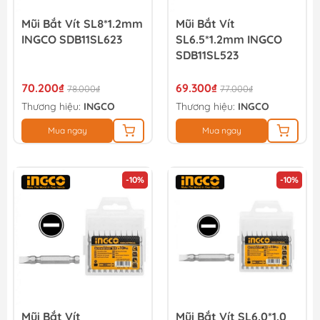
Mũi Bắt Vít SL8*1.2mm
Mũi Bắt Vít
INGCO SDB11SL623
SL6.5*1.2mm INGCO
SDB11SL523
70.200₫
69.300₫
78.000₫
77.000₫
Thương hiệu:
INGCO
Thương hiệu:
INGCO
Mua ngay
Mua ngay
-10%
-10%
Mũi Bắt Vít
Mũi Bắt Vít SL6.0*1.0