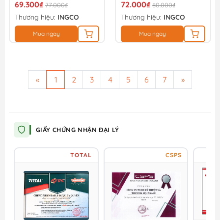
69.300₫
72.000₫
77.000₫
80.000₫
Thương hiệu:
INGCO
Thương hiệu:
INGCO
Mua ngay
Mua ngay
«
1
2
3
4
5
6
7
»
GIẤY CHỨNG NHẬN ĐẠI LÝ
TOTAL
CSPS