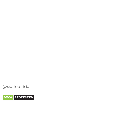
@xsafeofficial