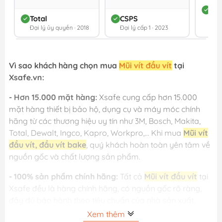
DC
Total
CSPS
Đối 
Đại lý ủy quyền · 2018
Đại lý cấp 1 · 2023
202
Vì sao khách hàng chọn mua
Mũi vít đầu vít
tại
Xsafe.vn:
- Hơn 15.000 mặt hàng:
Xsafe cung cấp hơn 15.000
mặt hàng thiết bị bảo hộ, dụng cụ và máy móc chính
hãng từ các thương hiệu uy tín như 3M, Bosch, Makita,
Total, Dewalt, Ingco, Kapro, Workpro,... Khi mua
Mũi vít
đầu vít, đầu vít bake
, quý khách hoàn toàn yên tâm về
nguồn gốc và chất lượng sản phẩm.
- 100% sản phẩm chính hãng:
Tất cả
Mũi vít đầu vít
tại
Xsafe đều là hàng chính hãng, có nguồn gốc rõ ràng,
đầy đủ bảo hành theo tiêu chuẩn của nhà sản xuất.
Xem thêm
- Giá luôn tốt:
Nhờ hệ thống phân phối lớn và nhập