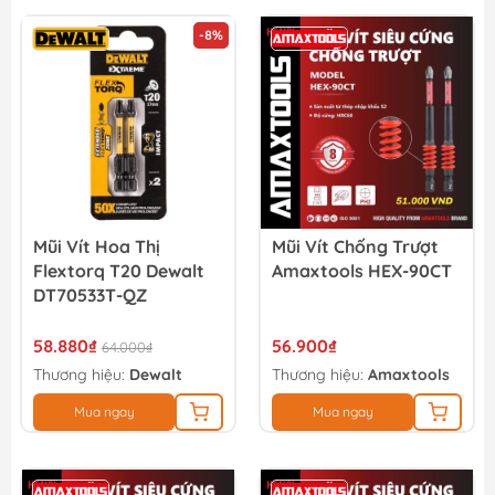
-8%
Mũi Vít Hoa Thị
Mũi Vít Chống Trượt
Flextorq T20 Dewalt
Amaxtools HEX-90CT
DT70533T-QZ
58.880₫
56.900₫
64.000₫
Thương hiệu:
Dewalt
Thương hiệu:
Amaxtools
Mua ngay
Mua ngay