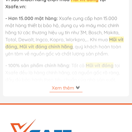
Xsafe.vn:
- Hơn 15.000 mặt hàng:
Xsafe cung cấp hơn 15.000
mặt hàng thiết bị bảo hộ, dụng cụ và máy móc chính
hãng từ các thương hiệu uy tín như 3M, Bosch, Makita,
Total, Dewalt, Ingco, Kapro, Workpro,... Khi mua
Mũi vít
đóng, Mũi vít đóng chính hãng
, quý khách hoàn toàn
yên tâm về nguồn gốc và chất lượng sản phẩm.
- 100% sản phẩm chính hãng:
Tất cả
Mũi vít đóng
tại
Xsafe đều là hàng chính hãng, có nguồn gốc rõ ràng,
đầy đủ bảo hành theo tiêu chuẩn của nhà sản xuất.
Xem thêm
- Giá luôn tốt:
Nhờ hệ thống phân phối lớn và nhập
hàng trực tiếp từ hãng, Xsafe luôn mang đến mức giá
cạnh tranh cho các dòng
Mũi vít đóng
. Ngoài ra, khách
hàng còn nhận được nhiều chương trình khuyến mãi và
ưu đãi định kỳ.
- Đổi trả miễn phí trong 15 ngày:
Khách hàng được đổi