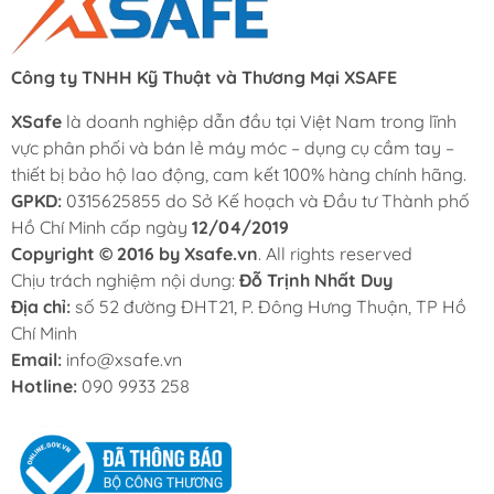
trả miễn phí trong vòng 15 ngày nếu sản phẩm phát
sinh lỗi từ nhà sản xuất.
Công ty TNHH Kỹ Thuật và Thương Mại XSAFE
- Xuất hóa đơn VAT đầy đủ:
Xsafe hỗ trợ xuất hóa đơn
XSafe
VAT đầy đủ cho doanh nghiệp, công ty và khách hàng
là doanh nghiệp dẫn đầu tại Việt Nam trong lĩnh
vực phân phối và bán lẻ máy móc – dụng cụ cầm tay –
cần chứng từ.
thiết bị bảo hộ lao động, cam kết 100% hàng chính hãng.
- Hỗ trợ trả góp 0% – duyệt nhanh chỉ 15 phút:
Khách
GPKD:
0315625855 do Sở Kế hoạch và Đầu tư Thành phố
hàng có thể mua trả góp 0% lãi suất qua Fundiin với thủ
Hồ Chí Minh cấp ngày
12/04/2019
tục đơn giản, thời gian xét duyệt nhanh.
Copyright © 2016 by Xsafe.vn
. All rights reserved
Chịu trách nghiệm nội dung:
Đỗ Trịnh Nhất Duy
- Giao hàng nhanh – chỉ 2 giờ tại TP.HCM:
Xsafe hỗ trợ
Địa chỉ:
số 52 đường ĐHT21, P. Đông Hưng Thuận, TP Hồ
giao hàng nhanh trong 2 giờ tại TP.HCM và giao hàng
Chí Minh
toàn quốc thông qua các đơn vị vận chuyển uy tín.
Email:
info@xsafe.vn
Hotline:
Trước khi mua hàng quý khách liên hệ đến hotline
090 9933 258
090
9933 258
để được Xsafe báo giá và tư vấn chi tiết!
Xem thêm: