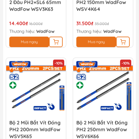
2 Đầu PH2+SL6 65mm
PH2 150mm WadFow
WadFow WSV3K63
WSV4K64
14.400₫
31.500₫
16.000₫
35.000₫
Thương hiệu:
WadFow
Thương hiệu:
WadFow
Mua ngay
Mua ngay
-10%
-10%
Bộ 2 Mũi Bắt Vít Đóng
Bộ 2 Mũi Bắt Vít Đóng
PH2 200mm WadFow
PH2 250mm WadFow
WSV5K65
WSV6K66