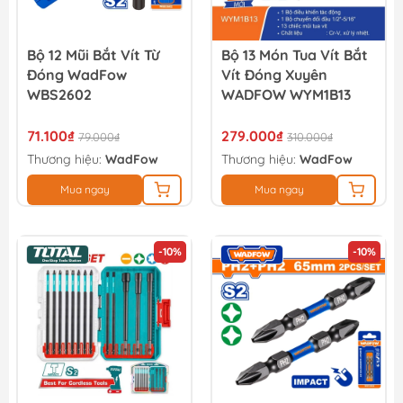
Bộ 12 Mũi Bắt Vít Từ
Bộ 13 Món Tua Vít Bắt
Đóng WadFow
Vít Đóng Xuyên
WBS2602
WADFOW WYM1B13
71.100₫
279.000₫
79.000₫
310.000₫
Thương hiệu:
WadFow
Thương hiệu:
WadFow
Mua ngay
Mua ngay
-10%
-10%