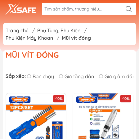
Trang chủ
/
Phụ Tùng, Phụ Kiện
/
Phụ Kiện Máy Khoan
/
Mũi vít đóng
MŨI VÍT ĐÓNG
Sắp xếp:
Bán chạy
Giá tăng dần
Giá giảm dần
-10%
-10%