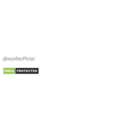
@xsafeofficial