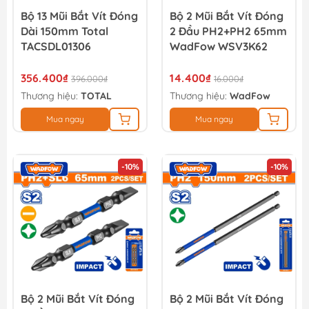
Bộ 13 Mũi Bắt Vít Đóng
Bộ 2 Mũi Bắt Vít Đóng
Dài 150mm Total
2 Đầu PH2+PH2 65mm
TACSDL01306
WadFow WSV3K62
356.400₫
14.400₫
396.000₫
16.000₫
Thương hiệu:
TOTAL
Thương hiệu:
WadFow
Mua ngay
Mua ngay
-10%
-10%
Bộ 2 Mũi Bắt Vít Đóng
Bộ 2 Mũi Bắt Vít Đóng