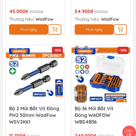
45.000₫
54.900₫
50.000₫
61.000₫
Thương hiệu:
WadFow
Thương hiệu:
WadFow
Mua ngay
Mua ngay
-10%
-10%
Bộ 2 Mũi Bắt Vít Đóng
Bộ 36 Mũi Bắt Vít
PH2 50mm WadFow
Đóng WADFOW
WSV2K61
WBS4B36
11.700₫
243.000₫