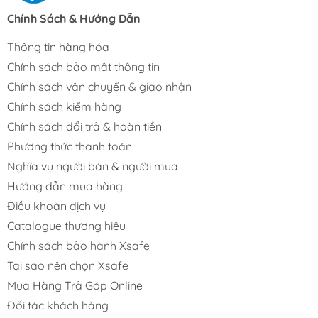
Mũi Vít/ Đầu Vít
Chính Sách & Hướng Dẫn
Bộ Mũi Vít Đa Năng
Thông tin hàng hóa
Đầu Bắt Vít Tôn
Chính sách bảo mật thông tin
Chính sách vận chuyển & giao nhận
Máy Vặn Vít Pin
Chính sách kiểm hàng
Chính sách đổi trả & hoàn tiền
Phương thức thanh toán
Nghĩa vụ người bán & người mua
Hướng dẫn mua hàng
Điều khoản dịch vụ
Catalogue thương hiệu
Chính sách bảo hành Xsafe
Tại sao nên chọn Xsafe
Mua Hàng Trả Góp Online
Đối tác khách hàng