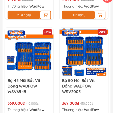
13.000₫
270.000₫
Thương hiệu:
WadFow
Thương hiệu:
WadFow
Mua ngay
Mua ngay
-10%
-10%
Bộ 45 Mũi Bắt Vít
Bộ 50 Mũi Bắt Vít
Đóng WADFOW
Đóng WADFOW
WSV6545
WSV2005
369.000₫
369.000₫
410.000₫
410.000₫
Thương hiệu:
WadFow
Thương hiệu:
WadFow