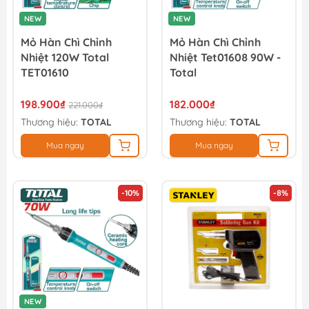
NEW
NEW
Mỏ Hàn Chì Chỉnh
Mỏ Hàn Chì Chỉnh
Nhiệt 120W Total
Nhiệt Tet01608 90W -
TET01610
Total
198.900₫
182.000₫
221.000₫
Thương hiệu:
TOTAL
Thương hiệu:
TOTAL
Mua ngay
Mua ngay
-10%
-8%
NEW