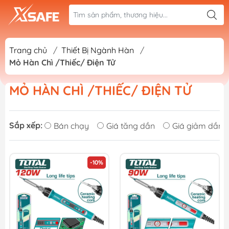
Trang chủ
/
Thiết Bị Ngành Hàn
/
Mỏ Hàn Chì /Thiếc/ Điện Tử
MỎ HÀN CHÌ /THIẾC/ ĐIỆN TỬ
Sắp xếp:
Bán chạy
Giá tăng dần
Giá giảm dần
-10%