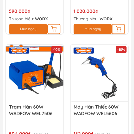
WU592.9
590.000₫
1.020.000₫
Thương hiệu:
WORX
Thương hiệu:
WORX
Mua ngay
Mua ngay
-10%
-10%
Trạm Hàn 60W
Máy Hàn Thiếc 60W
WADFOW WEL7506
WADFOW WEL5606
504.000₫
162.000₫