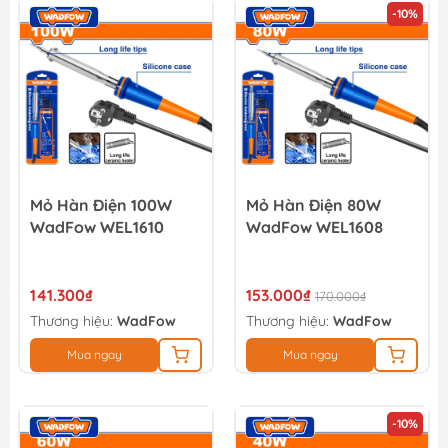
-10%
Mỏ Hàn Điện 100W
Mỏ Hàn Điện 80W
WadFow WEL1610
WadFow WEL1608
141.300₫
153.000₫
170.000₫
Thương hiệu:
WadFow
Thương hiệu:
WadFow
Mua ngay
Mua ngay
-10%