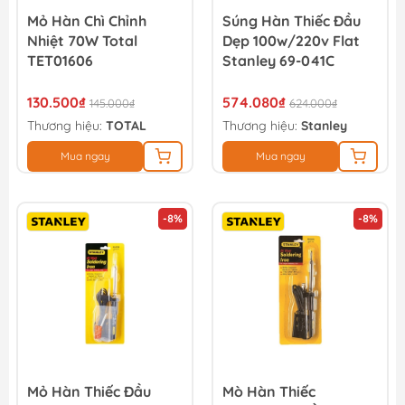
Mỏ Hàn Chì Chỉnh
Súng Hàn Thiếc Đầu
Nhiệt 70W Total
Dẹp 100w/220v Flat
TET01606
Stanley 69-041C
130.500₫
574.080₫
145.000₫
624.000₫
Thương hiệu:
TOTAL
Thương hiệu:
Stanley
Mua ngay
Mua ngay
-8%
-8%
Mỏ Hàn Thiếc Đầu
Mò Hàn Thiếc