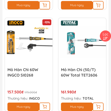
Mua ngay
Mua ngay
-10%
Mỏ Hàn Chì 60W
Mỏ Hàn Chì (50/T)
INGCO SI0268
60W Total TET2606
157.500₫
161.980₫
175.000₫
Thương hiệu:
INGCO
Thương hiệu:
TOTAL
Mua ngay
Mua ngay