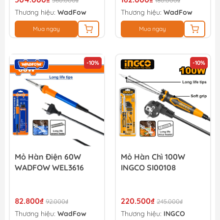
560.000₫
180.000₫
Thương hiệu:
WadFow
Thương hiệu:
WadFow
Mua ngay
Mua ngay
-10%
-10%
Mỏ Hàn Điện 60W
Mỏ Hàn Chì 100W
WADFOW WEL3616
INGCO SI00108
82.800₫
220.500₫
92.000₫
245.000₫
Thương hiệu:
WadFow
Thương hiệu:
INGCO