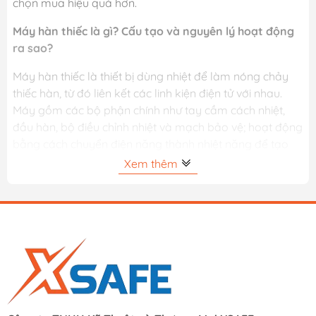
chọn mua hiệu quả hơn.
Máy hàn thiếc là gì? Cấu tạo và nguyên lý hoạt động
ra sao?
Máy hàn thiếc là thiết bị dùng nhiệt để làm nóng chảy
thiếc hàn, từ đó liên kết các linh kiện điện tử với nhau.
Máy gồm các bộ phận chính như tay cầm cách nhiệt,
đầu hàn, bộ điều chỉnh nhiệt và mạch bảo vệ; hoạt động
bằng cách chuyển điện năng thành nhiệt năng để tạo
mối hàn chắc chắn và dẫn điện tốt.
Xem thêm
Cách hàn thiếc đúng cách là gì và cần lưu ý những gì?
Cách hàn thiếc đúng cách là quá trình làm nóng chân
linh kiện và thiếc hàn ở nhiệt độ phù hợp (khoảng 320–
350°C), đưa thiếc chảy đều bao phủ điểm hàn và rút mỏ
hàn dứt khoát để tạo mối hàn tròn, bóng. Khi hàn, cần
đảm bảo mỏ hàn sạch, sử dụng nhựa thông đúng lúc,
tránh quá nhiệt và tản nhiệt cho linh kiện nhạy cảm để