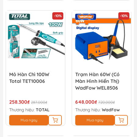
-10%
-10%
Mỏ Hàn Chì 100W
Trạm Hàn 60W (có
Total TET10006
Màn Hình Hiển Thị)
WadFow WEL8506
258.300₫
648.000₫
287.000₫
720.000₫
Thương hiệu:
TOTAL
Thương hiệu:
WadFow
Mua ngay
Mua ngay