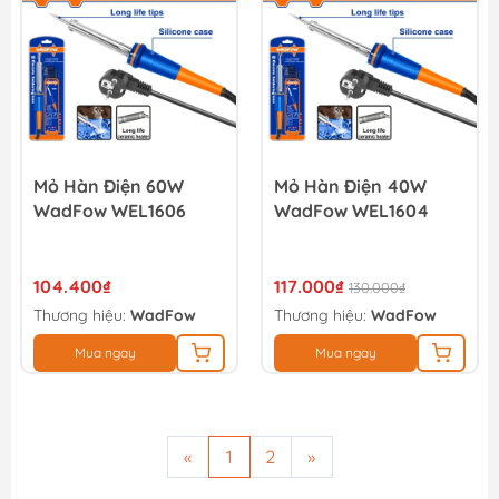
Mỏ Hàn Điện 60W
Mỏ Hàn Điện 40W
WadFow WEL1606
WadFow WEL1604
104.400₫
117.000₫
130.000₫
Thương hiệu:
WadFow
Thương hiệu:
WadFow
Mua ngay
Mua ngay
«
1
2
»