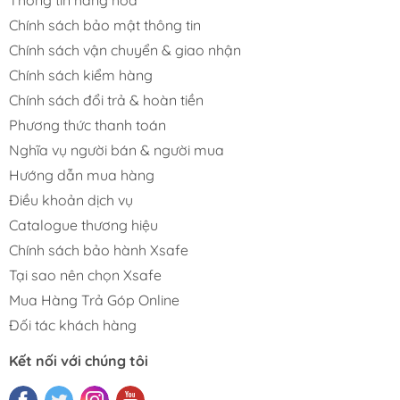
Thông tin hàng hóa
Chuẩn
Chính sách bảo mật thông tin
Chính sách vận chuyển & giao nhận
Máy Hàn
Chính sách kiểm hàng
Phụ Kiện Hàn
Chính sách đổi trả & hoàn tiền
Phương thức thanh toán
Dây Hàn
Nghĩa vụ người bán & người mua
Kìm Hàn
Hướng dẫn mua hàng
Điều khoản dịch vụ
Catalogue thương hiệu
Chính sách bảo hành Xsafe
Tại sao nên chọn Xsafe
Mua Hàng Trả Góp Online
Đối tác khách hàng
Kết nối với chúng tôi