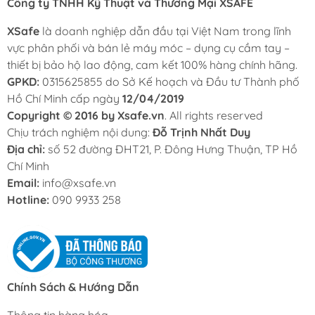
Công ty TNHH Kỹ Thuật và Thương Mại XSAFE
đảm bảo độ bền và khả năng dẫn điện của mối hàn.
XSafe
Máy hàn thiếc loại nào tốt?
là doanh nghiệp dẫn đầu tại Việt Nam trong lĩnh
vực phân phối và bán lẻ máy móc – dụng cụ cầm tay –
Nên chọn máy hàn thiếc có điều chỉnh nhiệt, mũi hàn tốt,
thiết bị bảo hộ lao động, cam kết 100% hàng chính hãng.
thương hiệu uy tín như Weller, Hakko, Atten để mối hàn
GPKD:
0315625855 do Sở Kế hoạch và Đầu tư Thành phố
ổn định và bền.
Hồ Chí Minh cấp ngày
12/04/2019
Copyright © 2016 by Xsafe.vn
. All rights reserved
Máy hàn thiếc có hàn được inox không?
Chịu trách nghiệm nội dung:
Đỗ Trịnh Nhất Duy
Địa chỉ:
Không, máy hàn thiếc không phù hợp để hàn inox vì
số 52 đường ĐHT21, P. Đông Hưng Thuận, TP Hồ
Chí Minh
nhiệt độ và nguyên lý không đáp ứng liên kết kim loại
Email:
inox.
info@xsafe.vn
Hotline:
090 9933 258
Máy hàn thiếc có hàn được sắt không?
Không
, máy hàn thiếc chỉ dùng cho linh kiện điện tử,
không đủ nhiệt và độ bền để hàn sắt.
Xem thêm:
Chính Sách & Hướng Dẫn
Hướng Dẫn Trang Bị
Đồ Nghề Cho Thợ Hàn
Đúng