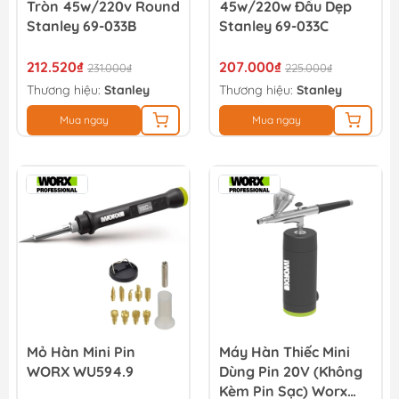
Tròn 45w/220v Round
45w/220w Đầu Dẹp
Stanley 69-033B
Stanley 69-033C
212.520₫
207.000₫
231.000₫
225.000₫
Thương hiệu:
Stanley
Thương hiệu:
Stanley
Mua ngay
Mua ngay
Mỏ Hàn Mini Pin
Máy Hàn Thiếc Mini
WORX WU594.9
Dùng Pin 20V (Không
Kèm Pin Sạc) Worx