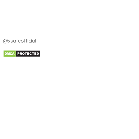
@xsafeofficial