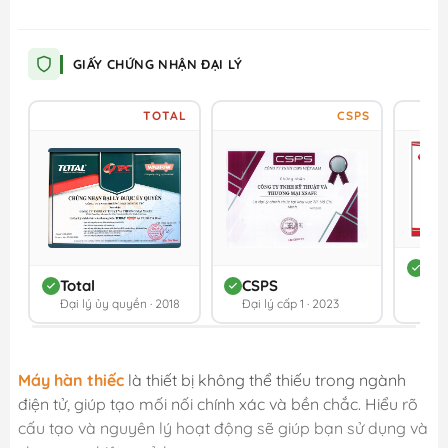
GIẤY CHỨNG NHẬN ĐẠI LÝ
TOTAL
CSPS
DC
Total
CSPS
Đối 
Đại lý ủy quyền · 2018
Đại lý cấp 1 · 2023
202
Máy hàn thiếc
là thiết bị không thể thiếu trong ngành
điện tử, giúp tạo mối nối chính xác và bền chắc. Hiểu rõ
cấu tạo và nguyên lý hoạt động sẽ giúp bạn sử dụng và