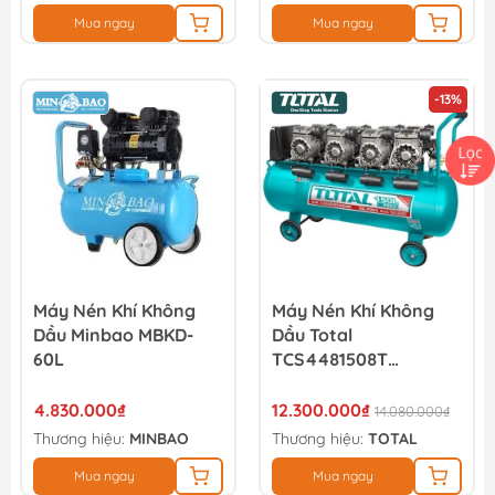
Mua ngay
Mua ngay
-13%
Máy Nén Khí Không
Máy Nén Khí Không
Dầu Minbao MBKD-
Dầu Total
60L
TCS4481508T
150L/4x1200W
4.830.000₫
12.300.000₫
14.080.000₫
Thương hiệu:
MINBAO
Thương hiệu:
TOTAL
Mua ngay
Mua ngay