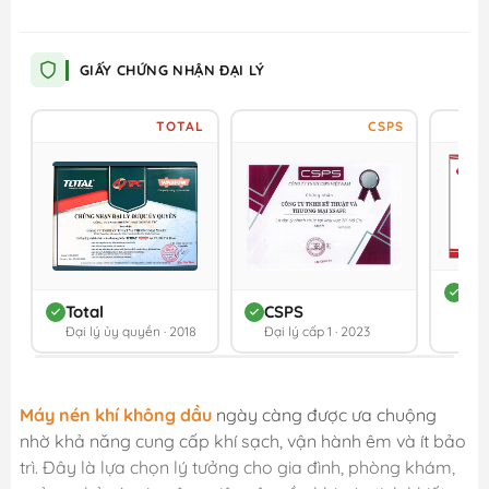
GIẤY CHỨNG NHẬN ĐẠI LÝ
TOTAL
CSPS
DC
Total
CSPS
Đối 
Đại lý ủy quyền · 2018
Đại lý cấp 1 · 2023
202
Máy nén khí không dầu
ngày càng được ưa chuộng
nhờ khả năng cung cấp khí sạch, vận hành êm và ít bảo
trì. Đây là lựa chọn lý tưởng cho gia đình, phòng khám,