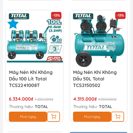
-13%
-13%
Máy Nén Khí Không
Máy Nén Khí Không
Dầu 100 Lít Total
Dầu 50L Total
TCS2241008T
TCS2150502
6.334.000₫
4.315.000₫
7.250.000₫
4.939.000₫
Thương hiệu:
TOTAL
Thương hiệu:
TOTAL
Mua ngay
Mua ngay