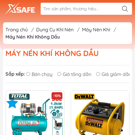
Trang chủ
/
Dụng Cụ Khí Nén
/
Máy Nén Khí
/
Máy Nén Khí Không Dầu
MÁY NÉN KHÍ KHÔNG DẦU
Sắp xếp:
Bán chạy
Giá tăng dần
Giá giảm dần
-10%