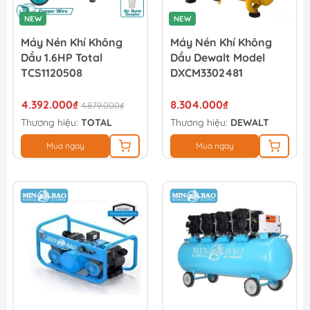
NEW
NEW
Máy Nén Khí Không
Máy Nén Khí Không
Dầu 1.6HP Total
Dầu Dewalt Model
TCS1120508
DXCM3302481
4.392.000₫
8.304.000₫
4.879.000₫
Thương hiệu:
TOTAL
Thương hiệu:
DEWALT
Mua ngay
Mua ngay