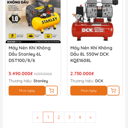
Máy Nén Khí Không
Máy Nén Khí Không
Dầu Stanley 6L
Dầu 8L 550W DCK
DST100/8/6
KQE1608L
3.490.000₫
2.730.000₫
4.093.000₫
Thương hiệu:
Stanley
Thương hiệu:
DCK
Mua ngay
Mua ngay
«
1
2
3
4
»