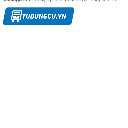
nhiệt cao.
Trục khuỷu & thanh truyền
: chuyển động quay từ
động cơ thành chuyển động tịnh tiến cho piston.
Các vòng bi tại đây được bôi trơn bằng
mỡ chịu
nhiệt
, không phải dầu.
⚠️
Lưu ý
: Vì không có dầu làm mát trực tiếp tại buồng
nén,
ma sát và nhiệt sinh ra cao hơn
máy có dầu.
Doanh nghiệp dùng liên tục nhiều giờ nên ưu tiên dòng
có
quạt tản nhiệt công suất lớn
hoặc thiết kế
giải
nhiệt khí/nước
đi kèm.
2. Hệ thống động cơ và truyền động
Motor (động cơ điện)
: cung cấp năng lượng cho
đầu nén, nối trực tiếp hoặc qua
puly – dây đai
.
Quạt tản nhiệt
: gắn ở trục motor hoặc đầu nén,
làm mát máy khi vận hành liên tục.