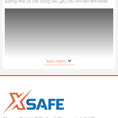
xưởng nhỏ và các công việc yêu cầu khí nén tinh khiết.
Xem thêm
Bảng Giá Các Dòng Máy Nén Khí
Không Dầu Bán Chạy
Thương
Giá bán
Tên sản phẩm chuẩn SEO
hiệu
(VNĐ/máy)
Máy nén khí không dầu