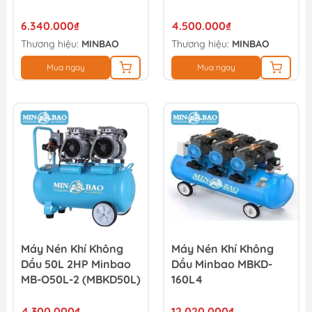
6.340.000₫
4.500.000₫
Thương hiệu:
MINBAO
Thương hiệu:
MINBAO
Mua ngay
Mua ngay
Máy Nén Khí Không
Máy Nén Khí Không
Dầu 50L 2HP Minbao
Dầu Minbao MBKD-
MB-O50L-2 (MBKD50L)
160L4
4.300.000₫
12.020.000₫