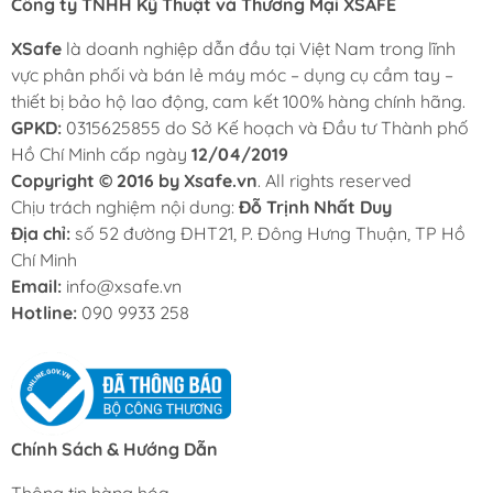
Công ty TNHH Kỹ Thuật và Thương Mại XSAFE
INGCO ACS111152 15L 1100W
INGCO
2.036.000
1.5HP
XSafe
là doanh nghiệp dẫn đầu tại Việt Nam trong lĩnh
vực phân phối và bán lẻ máy móc – dụng cụ cầm tay –
Máy nén khí không dầu
thiết bị bảo hộ lao động, cam kết 100% hàng chính hãng.
Total TCS1110152T 15L
Total
2.027.000
GPKD:
0315625855 do Sở Kế hoạch và Đầu tư Thành phố
1100W
Hồ Chí Minh cấp ngày
12/04/2019
Máy nén khí không dầu
Copyright © 2016 by Xsafe.vn
. All rights reserved
MINBAO MBKD24L 24L
Minbao
2.540.000
Chịu trách nghiệm nội dung:
Đỗ Trịnh Nhất Duy
(màu xanh)
Địa chỉ:
số 52 đường ĐHT21, P. Đông Hưng Thuận, TP Hồ
Chí Minh
Máy nén khí không dầu
Email:
info@xsafe.vn
INGCO ACS175241T 24L
INGCO
2.246.000
Hotline:
090 9933 258
0.8HP
Máy nén khí không dầu DCK
DCK
3.150.000
KQE1500/24L 24L 1500W
Máy nén khí không dầu DCK
Chính Sách & Hướng Dẫn
DCK
5.150.000
KQE1600/24L 24L 1600W