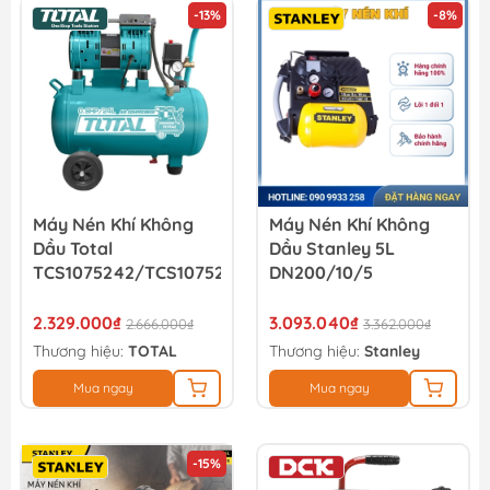
-13%
-8%
Máy Nén Khí Không
Máy Nén Khí Không
Dầu Total
Dầu Stanley 5L
TCS1075242/TCS1075242T
DN200/10/5
2.329.000₫
3.093.040₫
2.666.000₫
3.362.000₫
Thương hiệu:
TOTAL
Thương hiệu:
Stanley
Mua ngay
Mua ngay
-15%