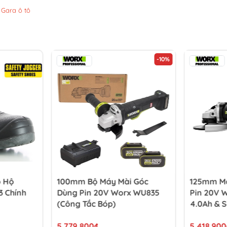
 Gara ô tô
-10%
o Hộ
100mm Bộ Máy Mài Góc
125mm Má
 Chính
Dùng Pin 20V Worx WU835
Pin 20V 
(Công Tắc Bóp)
4.0Ah & S
5.779.800₫
5.418.900