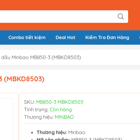
Combo tiết kiệm
Deal Hot
Kiểm Tra Đơn Hàng
g dầu Minbao MB850-3 (MBKD8503)
3 (MBKD8503)
SKU:
MB850-3 MBKD8503
Tình trạng:
Còn hàng
Thương hiệu:
MINBAO
Thương hiệu:
Minbao
Mã sản phẩm:
MB850-3 (MBKD8503)