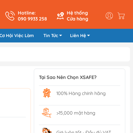
Hotline:
Hệ thống
090 9933 258
Cửa hàng
Cơ Hội Việc Làm
Tin Tức
Liên Hệ
Tại Sao Nên Chọn XSAFE?
100% Hàng chính hãng
>15,000 mặt hàng
Giá luôn tốt - Đầy đủ VAT