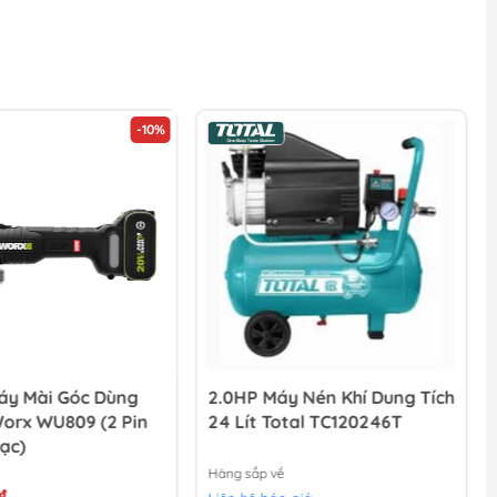
-10%
y Mài Góc Dùng
2.0HP Máy Nén Khí Dung Tích
Worx WU809 (2 Pin
24 Lít Total TC120246T
ạc)
Hàng sắp về
₫