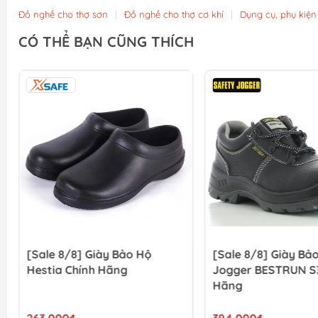
Đồ nghề cho thợ sơn
|
Đồ nghề cho thợ cơ khí
|
Dụng cụ, phụ kiện
CÓ THỂ BẠN CŨNG THÍCH
[Sale 8/8] Giày Bảo Hộ
[Sale 8/8] Giày Bả
Hestia Chính Hãng
Jogger BESTRUN S3
Hãng