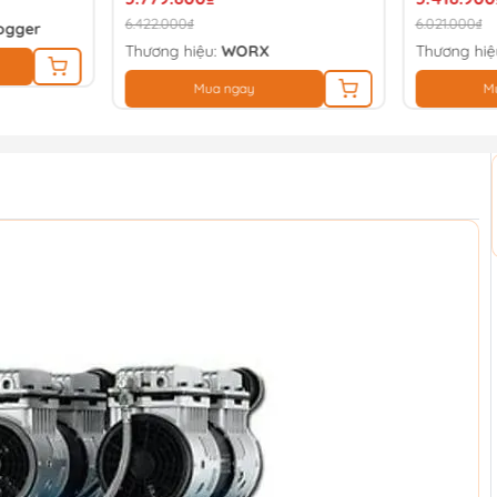
6.422.000₫
6.021.000₫
ogger
Thương hiệu:
WORX
Thương hiệ
Mua ngay
M