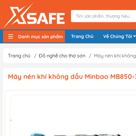
Trang Chủ
Về Chúng Tôi
Danh mục sản phẩm
Máy nén khí, bơm hơi
Máy hàn điện
Thiết bị nâng hạ, vận chuyển
Thiết bị đo
Thiết bị dùng điện
Thiết bị dùng pin
Thiết bị đựng lưu trữ
Thiết bị bảo hộ lao động
Trang chủ
/
Đồ nghề cho thợ sơn
/
Máy nén khí khôn
Máy nén khí không dầu Minbao MB850-