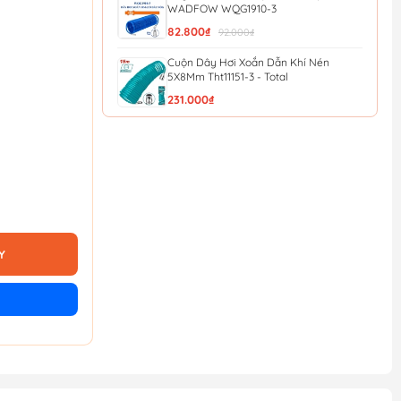
WADFOW WQG1910-3
82.800₫
92.000₫
Cuộn Dây Hơi Xoắn Dẫn Khí Nén
5X8Mm Tht11151-3 - Total
231.000₫
Dây Hơi 10M Total THT11101-3
154.800₫
172.000₫
Dây Hơi 5M Total THT11051-3
96.300₫
107.000₫
Y
Cuộn Dây Hơi Tự Rút 14m WADFOW
WAZ3515
909.000₫
1.010.000₫