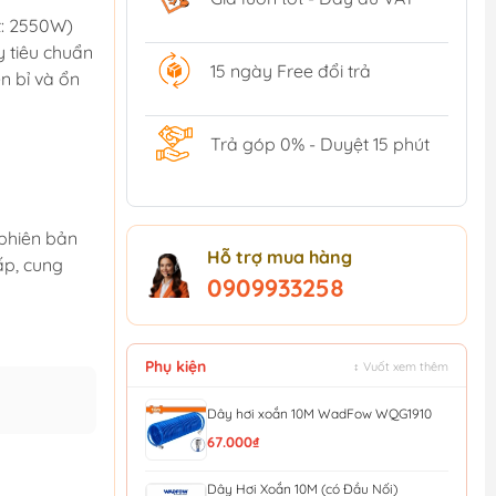
t: 2550W)
y tiêu chuẩn
15 ngày Free đổi trả
n bỉ và ổn
Trả góp 0% - Duyệt 15 phút
phiên bản
Hỗ trợ mua hàng
ấp, cung
0909933258
Phụ kiện
↕ Vuốt xem thêm
Dây hơi xoắn 10M WadFow WQG1910
67.000₫
Dây Hơi Xoắn 10M (có Đầu Nối)