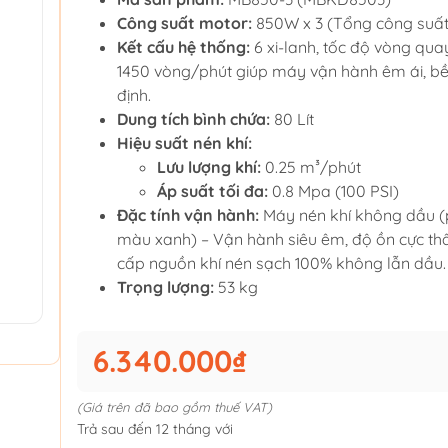
Công suất motor:
850W x 3 (Tổng công suấ
Kết cấu hệ thống:
6 xi-lanh, tốc độ vòng qua
1450 vòng/phút giúp máy vận hành êm ái, bề
định.
Dung tích bình chứa:
80 Lít
Hiệu suất nén khí:
Lưu lượng khí:
0.25 m³/phút
Áp suất tối đa:
0.8 Mpa (100 PSI)
Đặc tính vận hành:
Máy nén khí không dầu (
màu xanh) – Vận hành siêu êm, độ ồn cực th
cấp nguồn khí nén sạch 100% không lẫn dầu.
Trọng lượng:
53 kg
6.340.000₫
(Giá trên đã bao gồm thuế VAT)
Trả sau đến 12 tháng với