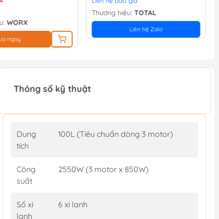
Liên hệ báo giá
Thương hiệu:
TOTAL
u:
WORX
Liên hệ Zalo
ua ngay
Thông số kỹ thuật
Dung
100L (Tiêu chuẩn dòng 3 motor)
tích
Công
2550W (3 motor x 850W)
suất
Số xi
6 xi lanh
lanh