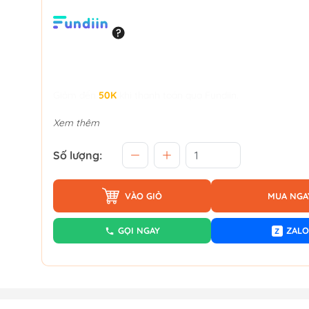
Giảm đến
50K
khi thanh toán qua Fundiin.
Xem thêm
Số lượng:
VÀO GIỎ
MUA NGA
GỌI NGAY
ZALO
Z