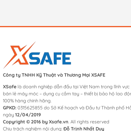
Công ty TNHH Kỹ Thuật và Thương Mại XSAFE
XSafe
là doanh nghiệp dẫn đầu tại Việt Nam trong lĩnh vực
bán lẻ máy móc – dụng cụ cầm tay – thiết bị bảo hộ lao độ
100% hàng chính hãng.
GPKD:
0315625855 do Sở Kế hoạch và Đầu tư Thành phố Hồ
ngày
12/04/2019
Copyright © 2016 by Xsafe.vn
. All rights reserved
Chịu trách nghiệm nội dung:
Đỗ Trịnh Nhất Duy