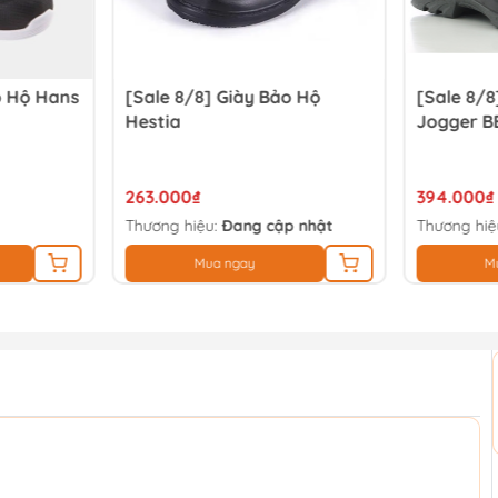
o Hộ Hans
[Sale 8/8] Giày Bảo Hộ
[Sale 8/8
Hestia
Jogger B
263.000₫
394.000₫
Thương hiệu:
Đang cập nhật
Thương hiệ
Mua ngay
M