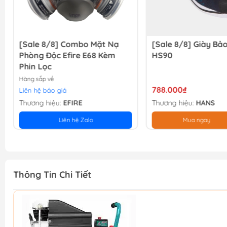
[Sale 8/8] Combo Mặt Nạ
[Sale 8/8] Giày Bả
Phòng Độc Efire E68 Kèm
HS90
Phin Lọc
Hàng sắp về
788.000₫
Liên hệ báo giá
Thương hiệu:
EFIRE
Thương hiệu:
HANS
Liên hệ Zalo
Mua ngay
Thông Tin Chi Tiết