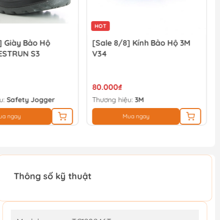
HOT
] Giày Bảo Hộ
[Sale 8/8] Kính Bảo Hộ 3M
ESTRUN S3
V34
80.000₫
u:
Safety Jogger
Thương hiệu:
3M
ua ngay
Mua ngay
Thông số kỹ thuật