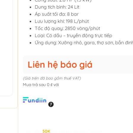
Dung tích bình: 24 Lít
Áp suất tối đa: 8 bar
Lưu lượng khí: 198 L/phút
Tốc độ quay: 2850 vòng/phút
Loại: Có dầu – truyền động trực tiếp
Ứng dụng: Xưởng nhỏ, gara, thợ sơn, bắn đinh
Liên hệ báo giá
(Giá trên đã bao gồm thuế VAT)
Mua trả sau 0 ₫ với
Giảm đến
50K
khi thanh toán qua Fundiin.