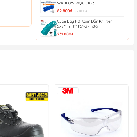
WADFOW WQG1910-3
82.800₫
92.000₫
Cuộn Dây Hơi Xoắn Dẫn Khí Nén
5X8Mm Tht11151-3 - Total
231.000₫
Dây Hơi 10M Total THT11101-3
154.800₫
172.000₫
Dây Hơi 5M Total THT11051-3
96.300₫
107.000₫
Cuộn Dây Hơi Tự Rút 14m WADFOW
WAZ3515
909.000₫
1.010.000₫