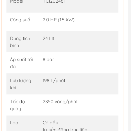
Model
TC120246T
Công suất
2.0 HP (1.5 kW)
Dung tích
24 Lít
bình
Áp suất tối
8 bar
đa
Lưu lượng
198 L/phút
khí
Tốc độ
2850 vòng/phút
quay
Loại
Có dầu
truyền động trực tiếp