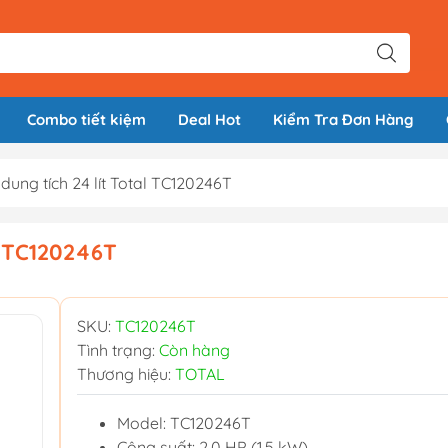
Combo tiết kiệm
Deal Hot
Kiểm Tra Đơn Hàng
dung tích 24 lít Total TC120246T
l TC120246T
SKU:
TC120246T
Tình trạng:
Còn hàng
Thương hiệu:
TOTAL
Model: TC120246T
Công suất: 2.0 HP (1.5 kW)