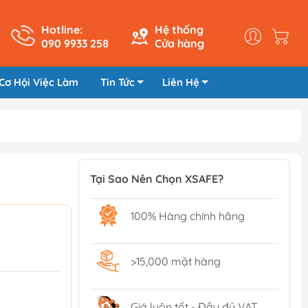
Hotline:
Hệ thống
090 9933 258
Cửa hàng
Cơ Hội Việc Làm
Tin Tức
Liên Hệ
Tại Sao Nên Chọn XSAFE?
100% Hàng chính hãng
>15,000 mặt hàng
Giá luôn tốt - Đầy đủ VAT