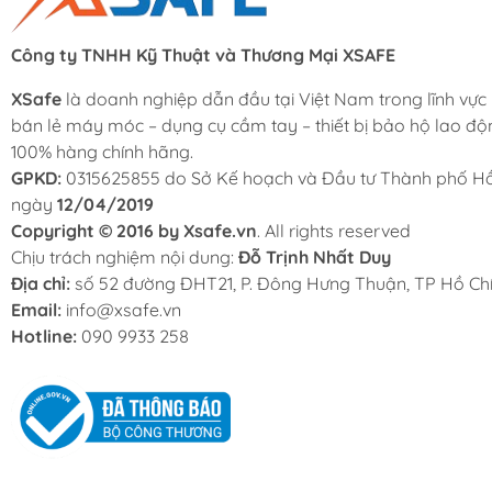
Công ty TNHH Kỹ Thuật và Thương Mại XSAFE
XSafe
là doanh nghiệp dẫn đầu tại Việt Nam trong lĩnh vực
bán lẻ máy móc – dụng cụ cầm tay – thiết bị bảo hộ lao độ
100% hàng chính hãng.
GPKD:
0315625855 do Sở Kế hoạch và Đầu tư Thành phố Hồ
ngày
12/04/2019
Copyright © 2016 by Xsafe.vn
. All rights reserved
Chịu trách nghiệm nội dung:
Đỗ Trịnh Nhất Duy
Địa chỉ:
số 52 đường ĐHT21, P. Đông Hưng Thuận, TP Hồ Chí
Email:
info@xsafe.vn
Hotline:
090 9933 258