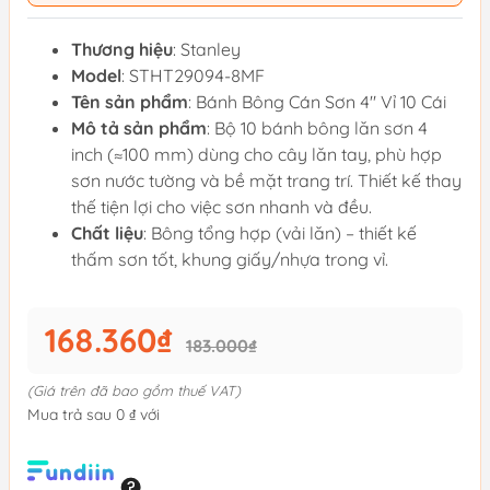
Thương hiệu
: Stanley
Model
: STHT29094-8MF
Tên sản phẩm
: Bánh Bông Cán Sơn 4" Vỉ 10 Cái
Mô tả sản phẩm
: Bộ 10 bánh bông lăn sơn 4
inch (≈100 mm) dùng cho cây lăn tay, phù hợp
sơn nước tường và bề mặt trang trí. Thiết kế thay
thế tiện lợi cho việc sơn nhanh và đều.
Chất liệu
: Bông tổng hợp (vải lăn) – thiết kế
thấm sơn tốt, khung giấy/nhựa trong vỉ.
168.360₫
183.000₫
(Giá trên đã bao gồm thuế VAT)
Mua trả sau 0 ₫ với