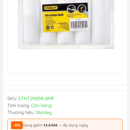
SKU:
STHT29094-8MF
Tình trạng:
Còn hàng
Thương hiệu:
Stanley
-8%
Đang giảm
14.640₫
— Áp dụng ngay