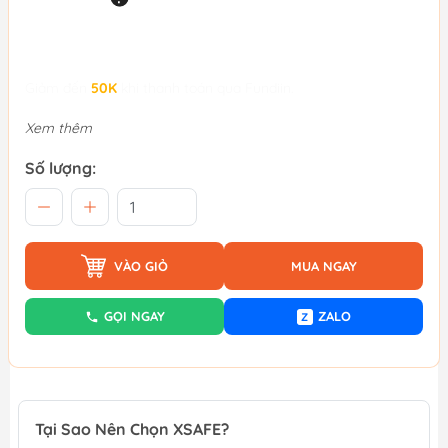
Giảm đến
50K
khi thanh toán qua Fundiin.
Xem thêm
Số lượng:
VÀO GIỎ
MUA NGAY
GỌI NGAY
ZALO
Z
Tại Sao Nên Chọn XSAFE?