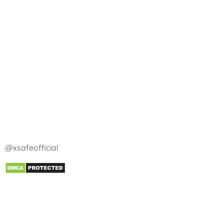
@xsafeofficial