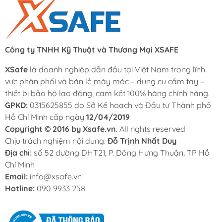
Công ty TNHH Kỹ Thuật và Thương Mại XSAFE
XSafe
là doanh nghiệp dẫn đầu tại Việt Nam trong lĩnh
vực phân phối và bán lẻ máy móc – dụng cụ cầm tay –
thiết bị bảo hộ lao động, cam kết 100% hàng chính hãng.
GPKD:
0315625855 do Sở Kế hoạch và Đầu tư Thành phố
Hồ Chí Minh cấp ngày
12/04/2019
Copyright © 2016 by Xsafe.vn
. All rights reserved
Chịu trách nghiệm nội dung:
Đỗ Trịnh Nhất Duy
Địa chỉ:
số 52 đường ĐHT21, P. Đông Hưng Thuận, TP Hồ
Chí Minh
Email:
info@xsafe.vn
Hotline:
090 9933 258