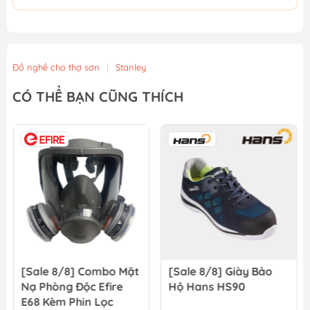
Đồ nghề cho thợ sơn
|
Stanley
CÓ THỂ BẠN CŨNG THÍCH
[Sale 8/8] Combo Mặt
[Sale 8/8] Giày Bảo
Nạ Phòng Độc Efire
Hộ Hans HS90
E68 Kèm Phin Lọc