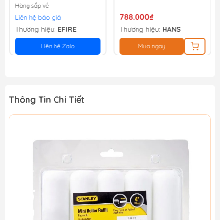
Hàng sắp về
788.000₫
Liên hệ báo giá
Thương hiệu:
EFIRE
Thương hiệu:
HANS
Liên hệ Zalo
Mua ngay
Thông Tin Chi Tiết