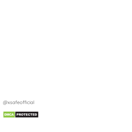
@xsafeofficial