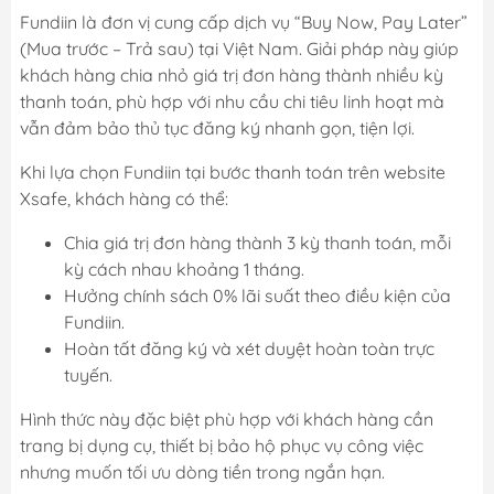
Fundiin là đơn vị cung cấp dịch vụ “Buy Now, Pay Later”
(Mua trước – Trả sau) tại Việt Nam. Giải pháp này giúp
khách hàng chia nhỏ giá trị đơn hàng thành nhiều kỳ
thanh toán, phù hợp với nhu cầu chi tiêu linh hoạt mà
vẫn đảm bảo thủ tục đăng ký nhanh gọn, tiện lợi.
Khi lựa chọn Fundiin tại bước thanh toán trên website
Xsafe, khách hàng có thể:
Chia giá trị đơn hàng thành 3 kỳ thanh toán, mỗi
kỳ cách nhau khoảng 1 tháng.
Hưởng chính sách 0% lãi suất theo điều kiện của
Fundiin.
Hoàn tất đăng ký và xét duyệt hoàn toàn trực
tuyến.
Hình thức này đặc biệt phù hợp với khách hàng cần
trang bị dụng cụ, thiết bị bảo hộ phục vụ công việc
nhưng muốn tối ưu dòng tiền trong ngắn hạn.