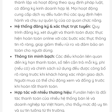
thành lập và hoạt động theo quy định pháp luật,
có đăng ký kinh doanh hợp lệ. Mọi hoạt động
cung cấp dịch vụ đều tuân thủ các quy định hiện
hành và chịu sự quản lý của cơ quan chức năng.
Hệ thống đăng ký & xác thực trực tuyến:
Quy
trình đăng ký, xét duyệt và thanh toán được thực
hiện hoàn toàn online với các bước xác thực thông
tin rõ ràng, giúp giảm thiểu rủi ro và đảm bảo an
toàn cho người dùng.
Thông tin minh bạch:
Các điều khoản liên quan
đến kỳ hạn thanh toán, số tiền cần trả mỗi kỳ, phí
(nếu có) và chính sách sử dụng đều được công bố
rõ ràng trước khi khách hàng xác nhận giao dịch.
Người mua có thể chủ động xem và đồng ý trước
khi hoàn tất thanh toán.
Hợp tác với nhiều thương hiệu:
Fundiin hiện là đối
tác thanh toán của nhiều hệ thống bán lẻ và
doanh nghiệp tại Việt Nam, cho thấy mức độ uy tín
và sự tin tưởng từ thị trường.