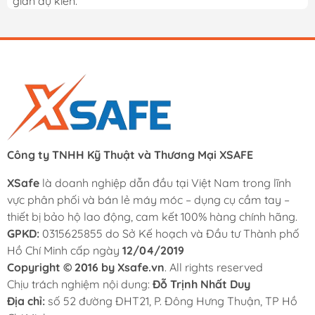
gian dự kiến.
Công ty TNHH Kỹ Thuật và Thương Mại XSAFE
XSafe
là doanh nghiệp dẫn đầu tại Việt Nam trong lĩnh
vực phân phối và bán lẻ máy móc – dụng cụ cầm tay –
thiết bị bảo hộ lao động, cam kết 100% hàng chính hãng.
GPKD:
0315625855 do Sở Kế hoạch và Đầu tư Thành phố
Hồ Chí Minh cấp ngày
12/04/2019
Copyright © 2016 by Xsafe.vn
. All rights reserved
Chịu trách nghiệm nội dung:
Đỗ Trịnh Nhất Duy
Địa chỉ:
số 52 đường ĐHT21, P. Đông Hưng Thuận, TP Hồ