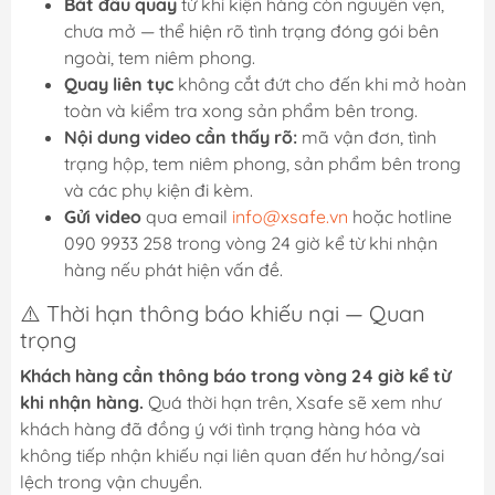
Bắt đầu quay
từ khi kiện hàng còn nguyên vẹn,
chưa mở — thể hiện rõ tình trạng đóng gói bên
ngoài, tem niêm phong.
Quay liên tục
không cắt đứt cho đến khi mở hoàn
toàn và kiểm tra xong sản phẩm bên trong.
Nội dung video cần thấy rõ:
mã vận đơn, tình
trạng hộp, tem niêm phong, sản phẩm bên trong
và các phụ kiện đi kèm.
Gửi video
qua email
info@xsafe.vn
hoặc hotline
090 9933 258 trong vòng 24 giờ kể từ khi nhận
hàng nếu phát hiện vấn đề.
⚠️ Thời hạn thông báo khiếu nại — Quan
trọng
Khách hàng cần thông báo trong vòng 24 giờ kể từ
khi nhận hàng.
Quá thời hạn trên, Xsafe sẽ xem như
khách hàng đã đồng ý với tình trạng hàng hóa và
không tiếp nhận khiếu nại liên quan đến hư hỏng/sai
lệch trong vận chuyển.