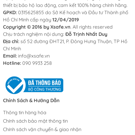
thiết bị bảo hộ lao động, cam kết 100% hàng chính hãng.
GPKD:
0315625855 do Sở Kế hoạch và Đầu tư Thành phố
Hồ Chí Minh cấp ngày
12/04/2019
Copyright © 2016 by Xsafe.vn
. All rights reserved
Chịu trách nghiệm nội dung:
Đỗ Trịnh Nhất Duy
Địa chỉ:
số 52 đường ĐHT21, P. Đông Hưng Thuận, TP Hồ
Chí Minh
Email:
info@xsafe.vn
Hotline:
090 9933 258
Chính Sách & Hướng Dẫn
Thông tin hàng hóa
Chính sách bảo mật thông tin
Chính sách vận chuyển & giao nhận