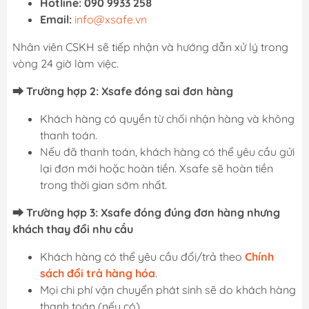
Hotline:
090 9933 258
Email:
info@xsafe.vn
Nhân viên CSKH sẽ tiếp nhận và hướng dẫn xử lý trong
vòng 24 giờ làm việc.
⮕ Trường hợp 2: Xsafe đóng sai đơn hàng
Khách hàng có quyền từ chối nhận hàng và không
thanh toán.
Nếu đã thanh toán, khách hàng có thể yêu cầu gửi
lại đơn mới hoặc hoàn tiền. Xsafe sẽ hoàn tiền
trong thời gian sớm nhất.
⮕ Trường hợp 3: Xsafe đóng đúng đơn hàng nhưng
khách thay đổi nhu cầu
Khách hàng có thể yêu cầu đổi/trả theo
Chính
sách đổi trả hàng hóa
.
Mọi chi phí vận chuyển phát sinh sẽ do khách hàng
thanh toán (nếu có).