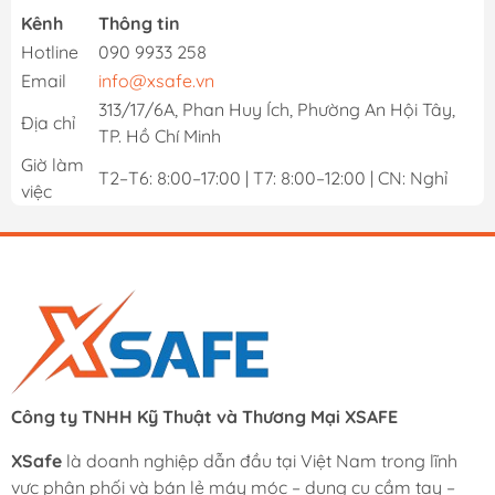
Kênh
Thông tin
Hotline
090 9933 258
Email
info@xsafe.vn
313/17/6A, Phan Huy Ích, Phường An Hội Tây,
Địa chỉ
TP. Hồ Chí Minh
Giờ làm
T2–T6: 8:00–17:00 | T7: 8:00–12:00 | CN: Nghỉ
việc
Công ty TNHH Kỹ Thuật và Thương Mại XSAFE
XSafe
là doanh nghiệp dẫn đầu tại Việt Nam trong lĩnh
vực phân phối và bán lẻ máy móc – dụng cụ cầm tay –