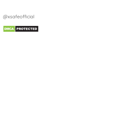
@xsafeofficial