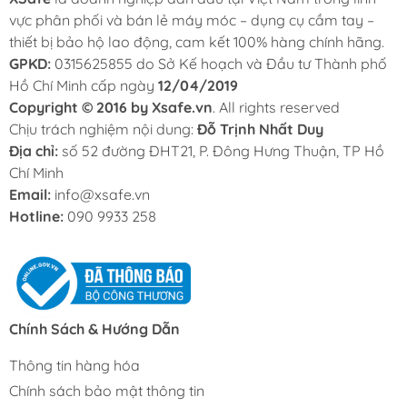
vực phân phối và bán lẻ máy móc – dụng cụ cầm tay –
thiết bị bảo hộ lao động, cam kết 100% hàng chính hãng.
GPKD:
0315625855 do Sở Kế hoạch và Đầu tư Thành phố
Hồ Chí Minh cấp ngày
12/04/2019
Copyright © 2016 by Xsafe.vn
. All rights reserved
Chịu trách nghiệm nội dung:
Đỗ Trịnh Nhất Duy
Địa chỉ:
số 52 đường ĐHT21, P. Đông Hưng Thuận, TP Hồ
Chí Minh
Email:
info@xsafe.vn
Hotline:
090 9933 258
Chính Sách & Hướng Dẫn
Thông tin hàng hóa
Chính sách bảo mật thông tin