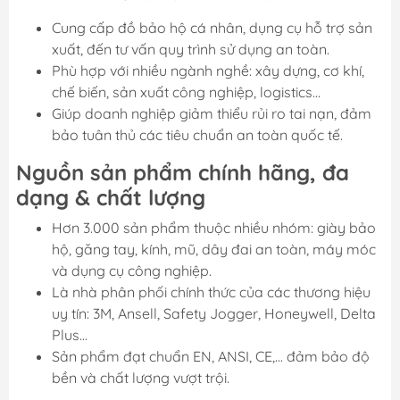
Cung cấp đồ bảo hộ cá nhân, dụng cụ hỗ trợ sản
xuất, đến tư vấn quy trình sử dụng an toàn.
Phù hợp với nhiều ngành nghề: xây dựng, cơ khí,
chế biến, sản xuất công nghiệp, logistics...
Giúp doanh nghiệp giảm thiểu rủi ro tai nạn, đảm
bảo tuân thủ các tiêu chuẩn an toàn quốc tế.
Nguồn sản phẩm chính hãng, đa
dạng & chất lượng
Hơn 3.000 sản phẩm thuộc nhiều nhóm: giày bảo
hộ, găng tay, kính, mũ, dây đai an toàn, máy móc
và dụng cụ công nghiệp.
Là nhà phân phối chính thức của các thương hiệu
uy tín: 3M, Ansell, Safety Jogger, Honeywell, Delta
Plus...
Sản phẩm đạt chuẩn EN, ANSI, CE,... đảm bảo độ
bền và chất lượng vượt trội.