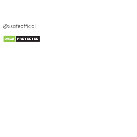
@xsafeofficial