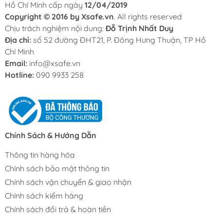
Hồ Chí Minh cấp ngày
12/04/2019
Copyright © 2016 by Xsafe.vn
. All rights reserved
Chịu trách nghiệm nội dung:
Đỗ Trịnh Nhất Duy
Địa chỉ:
số 52 đường ĐHT21, P. Đông Hưng Thuận, TP Hồ
Chí Minh
Email:
info@xsafe.vn
Hotline:
090 9933 258
Chính Sách & Hướng Dẫn
Thông tin hàng hóa
Chính sách bảo mật thông tin
Chính sách vận chuyển & giao nhận
Chính sách kiểm hàng
Chính sách đổi trả & hoàn tiền