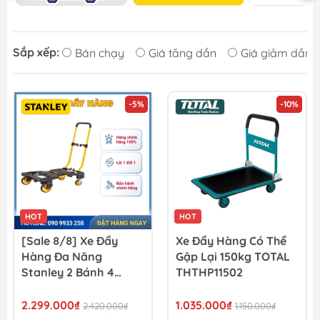
Sắp xếp:
Bán chạy
Giá tăng dần
Giá giảm dần
-5%
-10%
HOT
HOT
[Sale 8/8] Xe Đẩy
Xe Đẩy Hàng Có Thể
Hàng Đa Năng
Gập Lại 150kg TOTAL
Stanley 2 Bánh 4
THTHP11502
Bánh 70kg 137kg
FT585
2.299.000₫
1.035.000₫
2.420.000₫
1.150.000₫