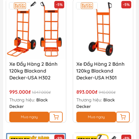
-5%
-5%
Xe Đẩy Hàng 2 Bánh
Xe Đẩy Hàng 2 Bánh
120kg Blackand
120kg Blackand
Decker-USA H302
Decker-USA H301
995.000₫
893.000₫
1.047.000₫
940.000₫
Thương hiệu:
Black
Thương hiệu:
Black
Decker
Decker
Mua ngay
Mua ngay
-9%
-8%