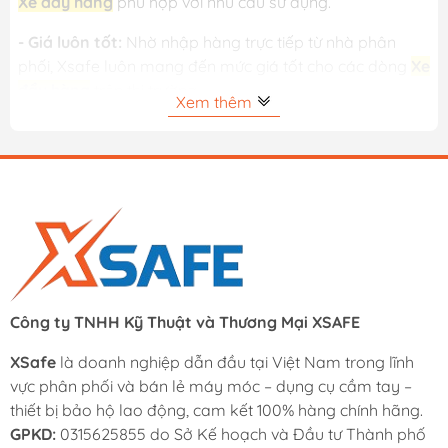
Xe đẩy hàng
phù hợp với nhu cầu sử dụng.
- Giá luôn tốt:
Nhờ nhập hàng trực tiếp từ nhà phân
phối, Xsafe luôn mang đến mức giá tốt cho các dòng
Xe
đẩy hàng
trên thị trường.
Xem thêm
- Đổi trả 15 ngày – xuất VAT đầy đủ:
Khách hàng yên
tâm mua sắm với chính sách đổi trả linh hoạt và hỗ trợ
hóa đơn VAT cho cá nhân và doanh nghiệp.
- Giao hàng nhanh:
Hỗ trợ giao hàng nhanh 2 giờ tại
TP.HCM và giao hàng toàn quốc.
Công ty TNHH Kỹ Thuật và Thương Mại XSAFE
XSafe
là doanh nghiệp dẫn đầu tại Việt Nam trong lĩnh
vực phân phối và bán lẻ máy móc – dụng cụ cầm tay –
thiết bị bảo hộ lao động, cam kết 100% hàng chính hãng.
GPKD:
0315625855 do Sở Kế hoạch và Đầu tư Thành phố