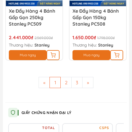
Xe Đẩy Hàng 4 Bánh
Xe Đẩy Hàng 4 Bánh
Gấp Gọn 250kg
Gấp Gọn 150kg
Stanley PC509
Stanley PC508
2.441.000₫
1.650.000₫
2.569.000₫
1.798.000₫
Thương hiệu:
Stanley
Thương hiệu:
Stanley
Mua ngay
Mua ngay
«
1
2
3
»
GIẤY CHỨNG NHẬN ĐẠI LÝ
TOTAL
CSPS