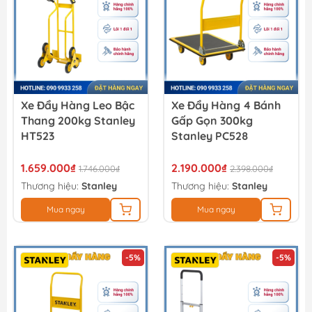
Xe Đẩy Hàng Leo Bậc
Xe Đẩy Hàng 4 Bánh
Thang 200kg Stanley
Gấp Gọn 300kg
HT523
Stanley PC528
1.659.000₫
2.190.000₫
1.746.000₫
2.398.000₫
Thương hiệu:
Stanley
Thương hiệu:
Stanley
Mua ngay
Mua ngay
-5%
-5%