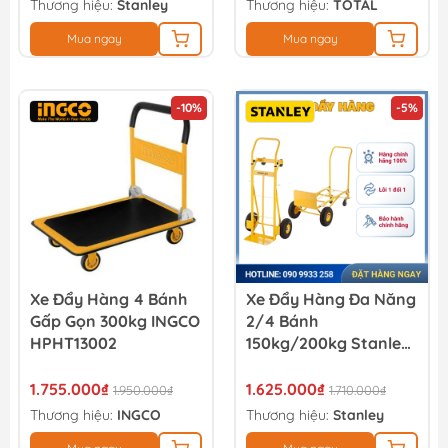
Thương hiệu:
Stanley
Thương hiệu:
TOTAL
Mua ngay
Mua ngay
-10%
-5%
Xe Đẩy Hàng 4 Bánh
Xe Đẩy Hàng Đa Năng
Gấp Gọn 300kg INGCO
2/4 Bánh
HPHT13002
150kg/200kg Stanley
MT519
1.755.000₫
1.625.000₫
1.950.000₫
1.710.000₫
Thương hiệu:
INGCO
Thương hiệu:
Stanley