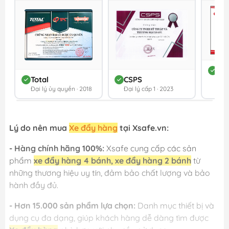
DC
Total
CSPS
Đối 
Đại lý ủy quyền · 2018
Đại lý cấp 1 · 2023
202
Lý do nên mua
Xe đẩy hàng
tại Xsafe.vn:
- Hàng chính hãng 100%:
Xsafe cung cấp các sản
phẩm
xe đẩy hàng 4 bánh, xe đẩy hàng 2 bánh
từ
những thương hiệu uy tín, đảm bảo chất lượng và bảo
hành đầy đủ.
- Hơn 15.000 sản phẩm lựa chọn:
Danh mục thiết bị và
dụng cụ đa dạng, giúp khách hàng dễ dàng tìm được