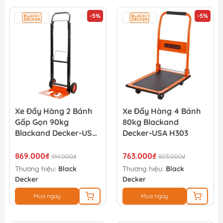
-5%
-5%
Xe Đẩy Hàng 2 Bánh
Xe Đẩy Hàng 4 Bánh
Gấp Gọn 90kg
80kg Blackand
Blackand Decker-USA
Decker-USA H303
H305
869.000₫
763.000₫
914.000₫
803.000₫
Thương hiệu:
Black
Thương hiệu:
Black
Decker
Decker
Mua ngay
Mua ngay