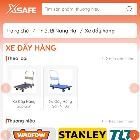
Trang chủ
/
Thiết Bị Nâng Hạ
/
Xe đẩy hàng
XE ĐẨY HÀNG
Theo loại
Kéo xem thêm
Xe Đẩy Hàng
Xe Đẩy Hàng
Gấp Gọn
Sàn Nhựa
Thương hiệu
Kéo xem thêm