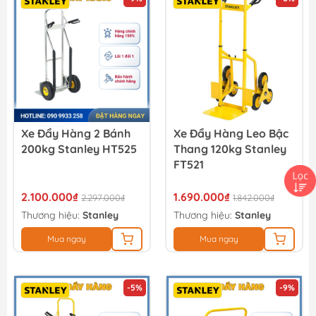
Xe Đẩy Hàng 2 Bánh
Xe Đẩy Hàng Leo Bậc
200kg Stanley HT525
Thang 120kg Stanley
FT521
2.100.000₫
1.690.000₫
2.297.000₫
1.842.000₫
Thương hiệu:
Stanley
Thương hiệu:
Stanley
Mua ngay
Mua ngay
-5%
-9%