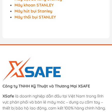
Máy khoan STANLEY
Máy hút bụi Stanley
Máy thổi bụi STANLEY
Công ty TNHH Kỹ Thuật và Thương Mại XSAFE
XSafe
là doanh nghiệp dẫn đầu tại Việt Nam trong lĩnh
vực phân phối và bán lẻ máy móc – dụng cụ cầm tay –
thiết bị bảo hộ lao động, cam kết 100% hàng chính hãng.