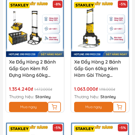
-8%
-5%
Xe Đẩy Hàng 2 Bánh
Xe Đẩy Hàng 2 Bánh
Gấp Gọn Kèm Rổ
Gấp Gọn 60kg Kèm
Đựng Hàng 60kg
Hàm Gài Thùng
Stanley FT509
Stanley FT501
1.354.240₫
1.063.000₫
1.472.000₫
1.118.000₫
Thương hiệu:
Stanley
Thương hiệu:
Stanley
Mua ngay
Mua ngay
-5%
-5%