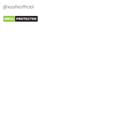
@xsafeofficial