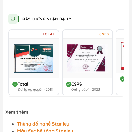
GIẤY CHỨNG NHẬN ĐẠI LÝ
TOTAL
CSPS
DC
Total
CSPS
Đối 
Đại lý ủy quyền · 2018
Đại lý cấp 1 · 2023
202
Xem thêm:
Thùng đồ nghề Stanley
Máy đục bê tông Stanley