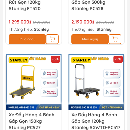
Rút Gọn 120kg
Gấp Gọn 300kg
Stanley FT520
Stanley PC528
1.295.000₫
2.190.000₫
1.405.000₫
2.398.000₫
Thương hiệu:
Stanley
Thương hiệu:
Stanley
Mua ngay
Mua ngay
-5%
-5%
Xe Đẩy Hàng 4 Bánh
Xe Đẩy Hàng 4 Bánh
Gấp Gọn 150kg
Gấp Gọn 120kg
Stanley PC527
Stanley SXWTD-PC517