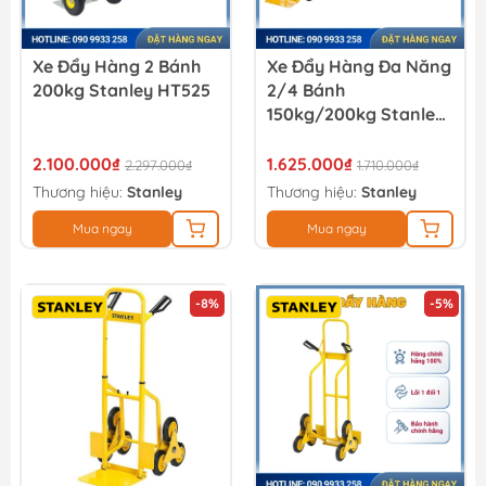
Xe Đẩy Hàng 2 Bánh
Xe Đẩy Hàng Đa Năng
200kg Stanley HT525
2/4 Bánh
150kg/200kg Stanley
MT519
2.100.000₫
1.625.000₫
2.297.000₫
1.710.000₫
Thương hiệu:
Stanley
Thương hiệu:
Stanley
Mua ngay
Mua ngay
-8%
-5%