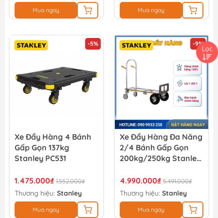
Mua ngay
Mua ngay
-5%
-9%
Xe Đẩy Hàng 4 Bánh
Xe Đẩy Hàng Đa Năng
Gấp Gọn 137kg
2/4 Bánh Gấp Gọn
Stanley PC531
200kg/250kg Stanley
MT515
1.475.000₫
4.990.000₫
1.552.000₫
5.491.000₫
Thương hiệu:
Stanley
Thương hiệu:
Stanley
Mua ngay
Mua ngay