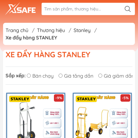
Trang chủ
/
Thương hiệu
/
Stanley
/
Xe đẩy hàng STANLEY
XE ĐẨY HÀNG STANLEY
Sắp xếp:
Bán chạy
Giá tăng dần
Giá giảm dần
-9%
-5%