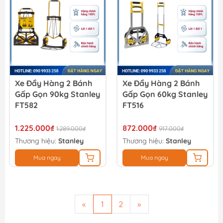
Xe Đẩy Hàng 2 Bánh
Xe Đẩy Hàng 2 Bánh
Gấp Gọn 90kg Stanley
Gấp Gọn 60kg Stanley
FT582
FT516
1.225.000₫
872.000₫
1.289.000₫
917.000₫
Thương hiệu:
Stanley
Thương hiệu:
Stanley
Mua ngay
Mua ngay
«
1
2
»