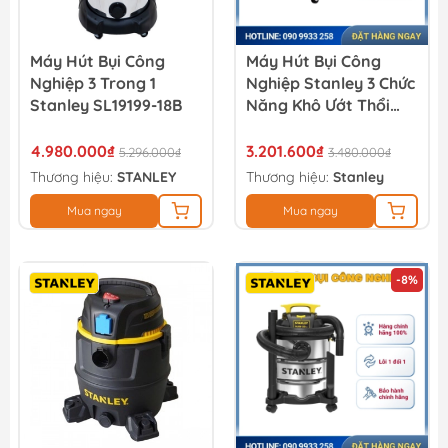
Máy Hút Bụi Công
Máy Hút Bụi Công
Nghiệp 3 Trong 1
Nghiệp Stanley 3 Chức
Stanley SL19199-18B
Năng Khô Ướt Thổi
38L SL19156
4.980.000₫
3.201.600₫
5.296.000₫
3.480.000₫
Thương hiệu:
STANLEY
Thương hiệu:
Stanley
Mua ngay
Mua ngay
-8%