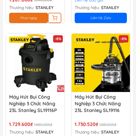
1.399.000₫
Liên hệ báo giá
15l.
Thương hiệu:
STANLEY
Thương hiệu:
STANLEY
Mua ngay
Liên hệ Zalo
-8%
-8%
Máy Hút Bụi Công
Máy Hút Bụi Công
Nghiệp 3 Chức Năng
Nghiệp 3 Chức Năng
23L Stanley SL19116P
23L Stanley SL19116
1.729.600₫
1.730.520₫
1.880.000₫
1.881.000₫
Thương hiệu:
STANLEY
Thương hiệu:
STANLEY