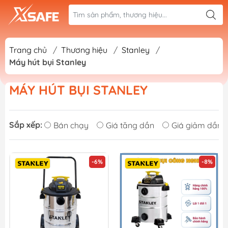
Trang chủ
/
Thương hiệu
/
Stanley
/
Máy hút bụi Stanley
MÁY HÚT BỤI STANLEY
Sắp xếp:
Bán chạy
Giá tăng dần
Giá giảm dần
-6%
-8%