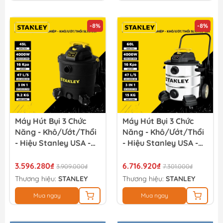
-8%
-8%
Máy Hút Bụi 3 Chức
Máy Hút Bụi 3 Chức
Năng - Khô/Ướt/Thổi
Năng - Khô/Ướt/Thổi
- Hiệu Stanley USA -
- Hiệu Stanley USA -
SL19199P
SL19199-16A
3.596.280₫
6.716.920₫
3.909.000₫
7.301.000₫
Thương hiệu:
STANLEY
Thương hiệu:
STANLEY
Mua ngay
Mua ngay