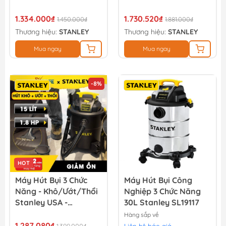
PEAK HP
4.0 PEAK HP
1.334.000₫
1.730.520₫
1.450.000₫
1.881.000₫
Thương hiệu:
STANLEY
Thương hiệu:
STANLEY
Mua ngay
Mua ngay
-8%
HOT
Máy Hút Bụi 3 Chức
Máy Hút Bụi Công
Năng - Khô/Ướt/Thổi
Nghiệp 3 Chức Năng
Stanley USA -
30L Stanley SL19117
SL19301P-4A. Công
Hàng sắp về
Suất 1.8HP, Dung Tích
1.287.080₫