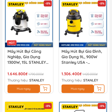
-8%
-8%
HOT
Máy Hút Bụi Công
Máy Hút Bụi Gia Đình,
Nghiệp, Gia Dụng
Gia Dụng 9L, 900W
1300W, 15L STANLEY
Stanley USA -
USA - SL19301-4B
SL19128P
1.646.800₫
1.306.400₫
1.790.000₫
1.420.000₫
Thương hiệu:
STANLEY
Thương hiệu:
STANLEY
Mua ngay
Mua ngay
-8%
-8%