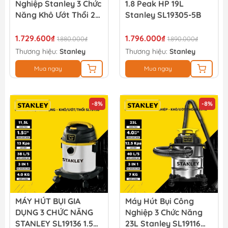
Nghiệp Stanley 3 Chức
1.8 Peak HP 19L
Năng Khô Ướt Thổi 23l
Stanley SL19305-5B
Stanley Sl19417p-6a
1.729.600₫
1.796.000₫
1.880.000₫
1.890.000₫
Thương hiệu:
Stanley
Thương hiệu:
Stanley
Mua ngay
Mua ngay
-8%
-8%
MÁY HÚT BỤI GIA
Máy Hút Bụi Công
DỤNG 3 CHỨC NĂNG
Nghiệp 3 Chức Năng
STANLEY SL19136 1.5
23L Stanley SL19116