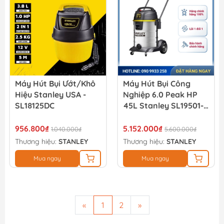
Máy Hút Bụi Ướt/khô
Máy Hút Bụi Công
Hiệu Stanley USA -
Nghiệp 6.0 Peak HP
SL18125DC
45L Stanley SL19501-
12B
956.800₫
5.152.000₫
1.040.000₫
5.600.000₫
Thương hiệu:
STANLEY
Thương hiệu:
STANLEY
Mua ngay
Mua ngay
«
1
2
»