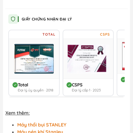
GIẤY CHỨNG NHẬN ĐẠI LÝ
TOTAL
CSPS
DC
Total
CSPS
Đối 
Đại lý ủy quyền · 2018
Đại lý cấp 1 · 2023
202
Xem thêm:
Máy thổi bụi STANLEY
Máy nén khí Stanley