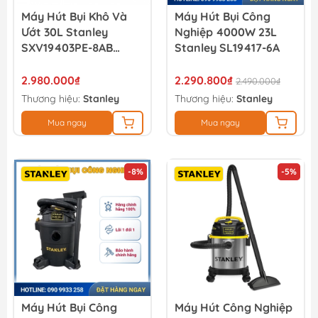
Máy Hút Bụi Khô Và
Máy Hút Bụi Công
Ướt 30L Stanley
Nghiệp 4000W 23L
SXV19403PE-8AB
Stanley SL19417-6A
(dùng Chung
Powertools)
2.980.000₫
2.290.800₫
2.490.000₫
Thương hiệu:
Stanley
Thương hiệu:
Stanley
Mua ngay
Mua ngay
-8%
-5%
Máy Hút Bụi Công
Máy Hút Công Nghiệp