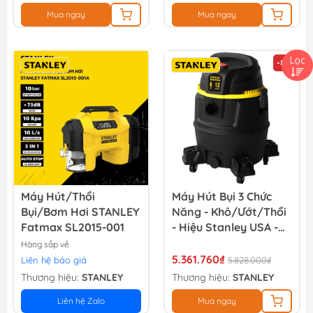
Mua ngay
Mua ngay
-8%
Máy Hút/thổi
Máy Hút Bụi 3 Chức
Bụi/bơm Hơi STANLEY
Năng - Khô/Ướt/Thổi
Fatmax SL2015-001
- Hiệu Stanley USA -
SL19501P-12A
Hàng sắp về
5.361.760₫
Liên hệ báo giá
5.828.000₫
Thương hiệu:
STANLEY
Thương hiệu:
STANLEY
Liên hệ Zalo
Mua ngay