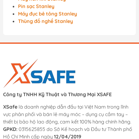
Pin sạc Stanley
Máy đục bê tông Stanley
Thùng đồ nghề Stanley
Công ty TNHH Kỹ Thuật và Thương Mại XSAFE
XSafe
là doanh nghiệp dẫn đầu tại Việt Nam trong lĩnh
vực phân phối và bán lẻ máy móc – dụng cụ cầm tay –
thiết bị bảo hộ lao động, cam kết 100% hàng chính hãng.
GPKD:
0315625855 do Sở Kế hoạch và Đầu tư Thành phố
Hồ Chí Minh cấp ngày
12/04/2019