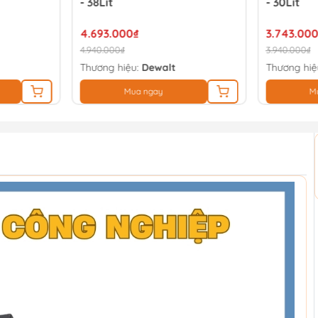
- 38Lít
- 30Lít
4.693.000₫
3.743.000
4.940.000₫
3.940.000₫
Thương hiệu:
Dewalt
Thương hiệ
Mua ngay
M