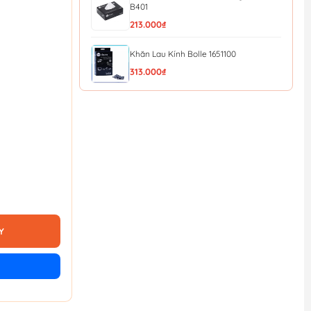
B401
213.000₫
Khăn Lau Kính Bolle 1651100
313.000₫
Túi giấy đựng bụi sử dụng cho máy hút
bụi Stanley 19...
298.080₫
324.000₫
Đầu hút bụi bảng lớn sử dụng cho máy
hút bụi Stanley...
368.920₫
401.000₫
Ống cứng, hút bụi làm bằng nhựa tổng
hợp sử dụng ch...
Y
220.800₫
240.000₫