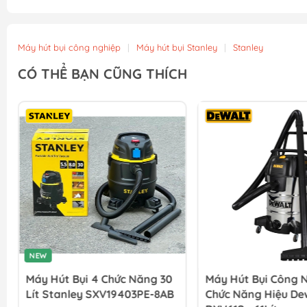
Máy hút bụi công nghiệp
|
Máy hút bụi Stanley
|
Stanley
CÓ THỂ BẠN CŨNG THÍCH
NEW
Máy Hút Bụi 4 Chức Năng 30
Máy Hút Bụi Công N
Lít Stanley SXV19403PE-8AB
Chức Năng Hiệu De