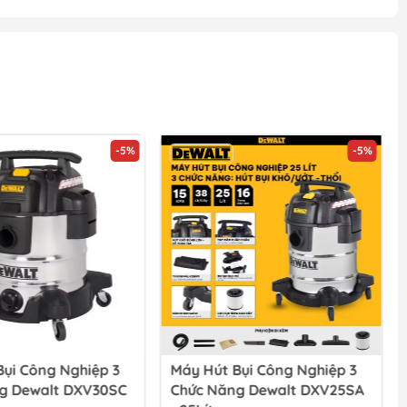
-5%
-5%
ụi Công Nghiệp 3
Máy Hút Bụi Công Nghiệp 3
g Dewalt DXV30SC
Chức Năng Dewalt DXV25SA