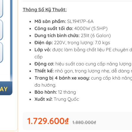
Thông Số Kỹ Thuật:
Mã sản phẩm:
SL19417P-6A
Công suất tối đa:
4000W (5.5HP)
Dung tích bình chứa:
23lít (6 Galon)
Điện áp:
220V, trọng lượng: 7.0 kgs
Lớp vỏ:
được làm bằng chất liệu PE chuyên 
cấp
Động cơ:
hiệu suất cao cung cấp năng lượng 
Thiết kế:
nhỏ gọn, trọng lượng nhẹ, dễ dàng
Trang bị 4 bánh xe xoay:
cung cấp khả năn
đa hướng.
Bảo hành:
12 tháng
Xuất xứ:
Trung Quốc
1.729.600₫
1.880.000₫