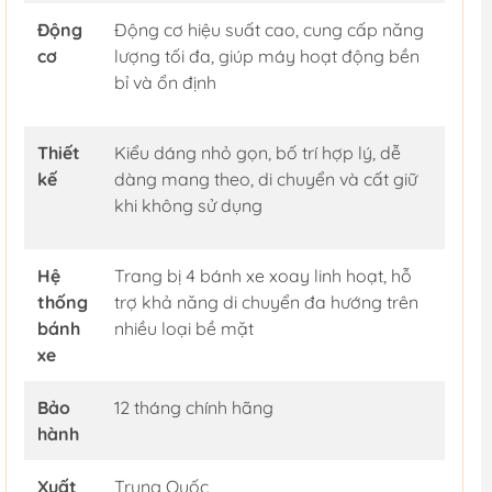
Động
Động cơ hiệu suất cao, cung cấp năng
cơ
lượng tối đa, giúp máy hoạt động bền
bỉ và ổn định
Thiết
Kiểu dáng nhỏ gọn, bố trí hợp lý, dễ
kế
dàng mang theo, di chuyển và cất giữ
khi không sử dụng
Hệ
Trang bị 4 bánh xe xoay linh hoạt, hỗ
thống
trợ khả năng di chuyển đa hướng trên
bánh
nhiều loại bề mặt
xe
Bảo
12 tháng chính hãng
hành
Xuất
Trung Quốc