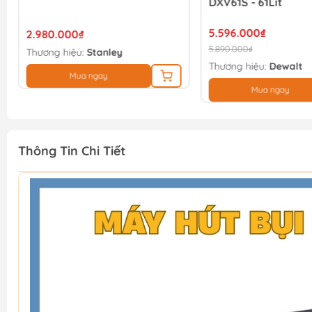
DXV61S - 61Lít
5.596.000₫
2.980.000₫
5.890.000₫
Thương hiệu:
Stanley
Thương hiệu:
Dewalt
Mua ngay
Mua ngay
Thông Tin Chi Tiết