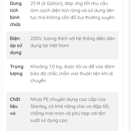
Dung
23 lít (6 Gallon), đáp ứng tốt nhu cầu
tích
làm sạch diện tích rộng và sử dụng liên
bình
tục mà không cần đổ bụi thường xuyên
chứa
Điện
220V, tương thích với hệ thống điện dân
áp sử
dụng tại Việt Nam
dụng
Trọng
Khoảng 7.0 kg, được tối ưu để vừa đảm
lượng
bảo độ chắc chắn vừa thuận tiện khi di
chuyển
Chất
Nhựa PE chuyên dụng cao cấp của
liệu
Stanley, có khả năng chịu va đập tốt,
vỏ
chống mài mòn và phù hợp với tần
suất sử dụng cao