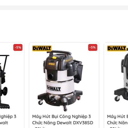
-5%
-5%
ghiệp 3
Máy Hút Bụi Công Nghiệp 3
Máy Hút B
walt
Chức Năng Dewalt DXV38SD
Chức Năn