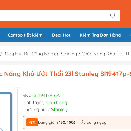
Combo tiết kiệm
Deal Hot
Kiểm Tra Đơn Hàng
/
Máy Hút Bụi Công Nghiệp Stanley 3 Chức Năng Khô Ướt Thổi
c Năng Khô Ướt Thổi 23l Stanley Sl19417p-
SKU:
SL19417P-6A
Tình trạng:
Còn hàng
Thương hiệu:
Stanley
-8%
Đang giảm
150.400₫
— Áp dụng ngay