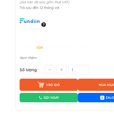
(Giá trên đã bao gồm thuế VAT)
Trả sau đến 12 tháng với
Giảm đến
50K
khi thanh toán qua Fundiin.
Xem thêm
Số lượng:
VÀO GIỎ
MUA NGA
GỌI NGAY
ZALO
Z