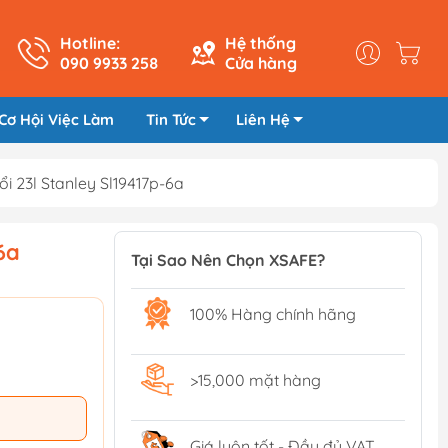
Hotline:
Hệ thống
090 9933 258
Cửa hàng
Cơ Hội Việc Làm
Tin Tức
Liên Hệ
 23l Stanley Sl19417p-6a
6a
Tại Sao Nên Chọn XSAFE?
100% Hàng chính hãng
>15,000 mặt hàng
Giá luôn tốt - Đầy đủ VAT