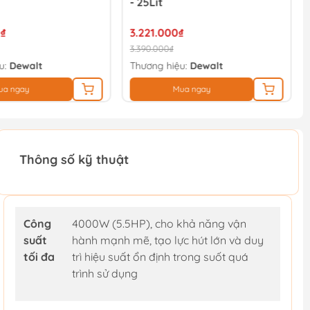
- 25Lít
₫
3.221.000₫
3.390.000₫
u:
Dewalt
Thương hiệu:
Dewalt
ua ngay
Mua ngay
Thông số kỹ thuật
Công
4000W (5.5HP), cho khả năng vận
suất
hành mạnh mẽ, tạo lực hút lớn và duy
tối đa
trì hiệu suất ổn định trong suốt quá
trình sử dụng