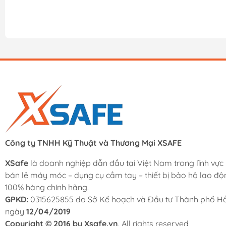
Công ty TNHH Kỹ Thuật và Thương Mại XSAFE
XSafe
là doanh nghiệp dẫn đầu tại Việt Nam trong lĩnh vực
bán lẻ máy móc – dụng cụ cầm tay – thiết bị bảo hộ lao độ
100% hàng chính hãng.
GPKD:
0315625855 do Sở Kế hoạch và Đầu tư Thành phố Hồ
ngày
12/04/2019
Copyright © 2016 by Xsafe.vn
. All rights reserved