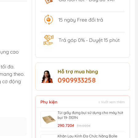
15 ngày Free đổi trả
Trả góp 0% - Duyệt 15 phút
dụng cao
tối đa.
Hỗ trợ mua hàng
 mang theo.
0909933258
g cơ động
Phụ kiện
↕ Vuốt xem thêm
Túi giấy đựng bụi sử dụng cho máy hút
bụi 19-3101N
290.720₫
316.000₫
Khăn Lau Kính Đa Chức Năng Bolle