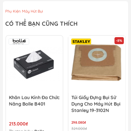
Phụ Kiện Máy Hút Bụi
CÓ THỂ BẠN CŨNG THÍCH
-8%
Khăn Lau Kính Đa Chức
Túi Giấy Đựng Bụi Sử
Năng Bolle B401
Dụng Cho Máy Hút Bụi
Stanley 19-3102N
298.080₫
213.000₫
324.000₫