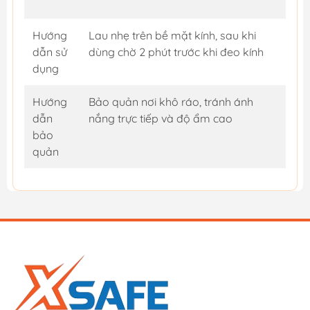
Hướng
Lau nhẹ trên bề mặt kính, sau khi
dẫn sử
dùng chờ 2 phút trước khi đeo kính
dụng
Hướng
Bảo quản nơi khô ráo, tránh ánh
dẫn
nắng trực tiếp và độ ẩm cao
bảo
quản