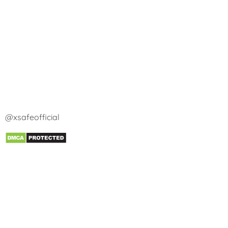
@xsafeofficial