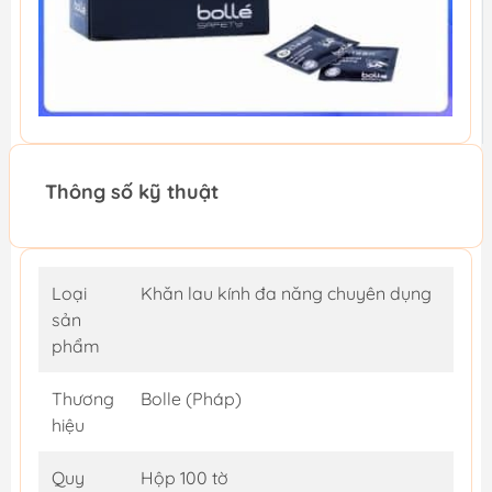
Thông số kỹ thuật
Loại
Khăn lau kính đa năng chuyên dụng
sản
phẩm
Thương
Bolle (Pháp)
hiệu
Quy
Hộp 100 tờ