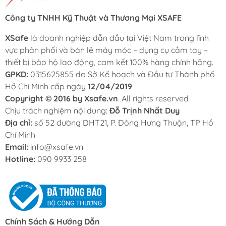
Công ty TNHH Kỹ Thuật và Thương Mại XSAFE
XSafe
là doanh nghiệp dẫn đầu tại Việt Nam trong lĩnh
vực phân phối và bán lẻ máy móc – dụng cụ cầm tay –
thiết bị bảo hộ lao động, cam kết 100% hàng chính hãng.
GPKD:
0315625855 do Sở Kế hoạch và Đầu tư Thành phố
Hồ Chí Minh cấp ngày
12/04/2019
Copyright © 2016 by Xsafe.vn
. All rights reserved
Chịu trách nghiệm nội dung:
Đỗ Trịnh Nhất Duy
Địa chỉ:
số 52 đường ĐHT21, P. Đông Hưng Thuận, TP Hồ
Chí Minh
Email:
info@xsafe.vn
Hotline:
090 9933 258
Chính Sách & Hướng Dẫn