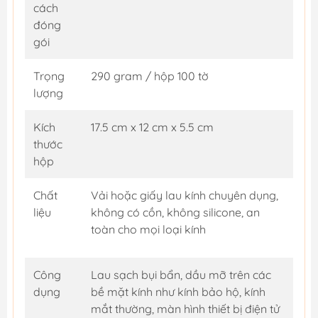
cách
đóng
gói
Trọng
290 gram / hộp 100 tờ
lượng
Kích
17.5 cm x 12 cm x 5.5 cm
thước
hộp
Chất
Vải hoặc giấy lau kính chuyên dụng,
liệu
không có cồn, không silicone, an
toàn cho mọi loại kính
Công
Lau sạch bụi bẩn, dầu mỡ trên các
dụng
bề mặt kính như kính bảo hộ, kính
mắt thường, màn hình thiết bị điện tử