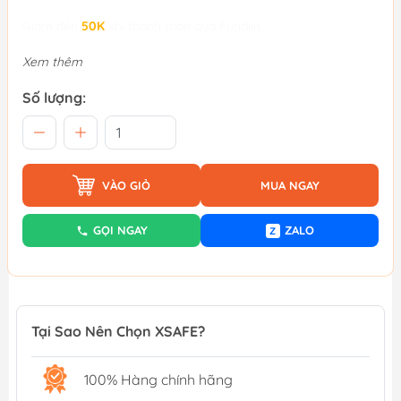
Giảm đến
50K
khi thanh toán qua Fundiin.
Xem thêm
Số lượng:
VÀO GIỎ
MUA NGAY
GỌI NGAY
ZALO
Z
Tại Sao Nên Chọn XSAFE?
100% Hàng chính hãng