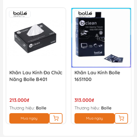
3.940.000₫
Máy hút bụi công nghiệp 3 chức năng Dewalt DXV25SA -...
3.221.000₫
3.390.000₫
Khăn Lau Kính Đa Chức
Khăn Lau Kính Bolle
Năng Bolle B401
1651100
213.000₫
313.000₫
Thương hiệu:
Bolle
Thương hiệu:
Bolle
Mua ngay
Mua ngay