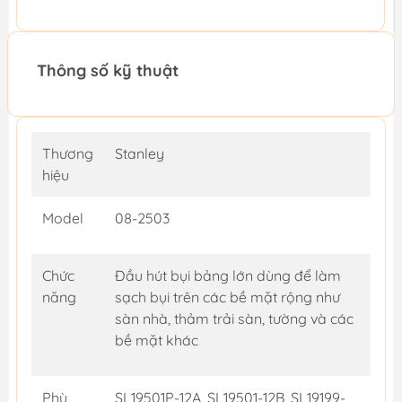
Thông số kỹ thuật
Thương
Stanley
hiệu
Model
08-2503
Chức
Đầu hút bụi bảng lớn dùng để làm
năng
sạch bụi trên các bề mặt rộng như
sàn nhà, thảm trải sàn, tường và các
bề mặt khác
Phù
SL19501P-12A, SL19501-12B, SL19199-