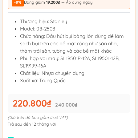
-8%
Đang giảm
19.200₫
— Áp dụng ngay
Thương hiệu: Stanley
Model: 08-2503
Chức năng: Đầu hút bụi bảng lớn dùng để làm
sạch bụi trên các bề mặt rộng như sàn nhà,
thảm trải sàn, tường và các bề mặt khác
Phù hợp với máy: SL19501P-12A, SL19501-12B,
SL19199-16A
Chất liệu: Nhựa chuyên dụng
Xuất xứ: Trung Quốc
220.800₫
240.000₫
(Giá trên đã bao gồm thuế VAT)
Trả sau đến 12 tháng với