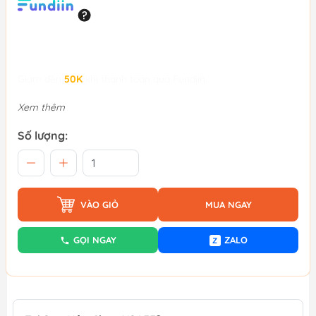
Giảm đến
50K
khi thanh toán qua Fundiin.
Xem thêm
Số lượng:
VÀO GIỎ
MUA NGAY
GỌI NGAY
ZALO
Z