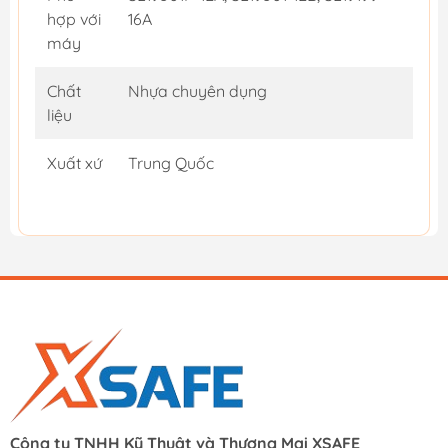
hợp với
16A
máy
Chất
Nhựa chuyên dụng
liệu
Xuất xứ
Trung Quốc
Công ty TNHH Kỹ Thuật và Thương Mại XSAFE