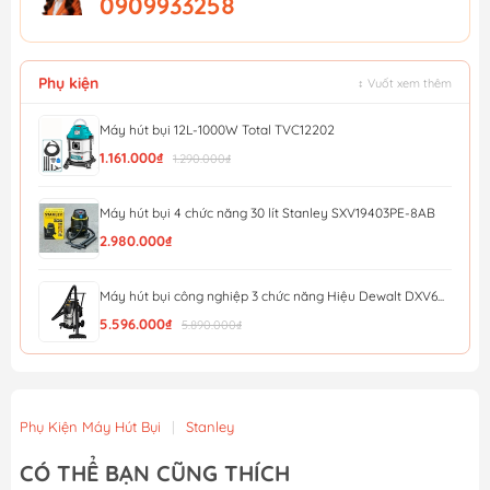
0909933258
Phụ kiện
↕ Vuốt xem thêm
Máy hút bụi 12L-1000W Total TVC12202
1.161.000₫
1.290.000₫
Máy hút bụi 4 chức năng 30 lít Stanley SXV19403PE-8AB
2.980.000₫
Máy hút bụi công nghiệp 3 chức năng Hiệu Dewalt DXV6...
5.596.000₫
5.890.000₫
Máy hút bụi công nghiệp 3 chức năng Dewalt DXV38SD ...
4.693.000₫
4.940.000₫
Phụ Kiện Máy Hút Bụi
|
Stanley
Máy hút bụi công nghiệp 3 chức năng Dewalt DXV30SC -...
CÓ THỂ BẠN CŨNG THÍCH
3.743.000₫