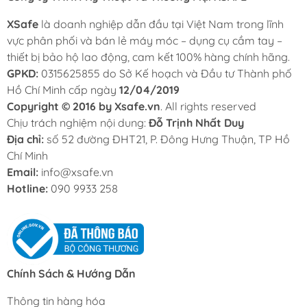
XSafe
là doanh nghiệp dẫn đầu tại Việt Nam trong lĩnh
vực phân phối và bán lẻ máy móc – dụng cụ cầm tay –
thiết bị bảo hộ lao động, cam kết 100% hàng chính hãng.
GPKD:
0315625855 do Sở Kế hoạch và Đầu tư Thành phố
Hồ Chí Minh cấp ngày
12/04/2019
Copyright © 2016 by Xsafe.vn
. All rights reserved
Chịu trách nghiệm nội dung:
Đỗ Trịnh Nhất Duy
Địa chỉ:
số 52 đường ĐHT21, P. Đông Hưng Thuận, TP Hồ
Chí Minh
Email:
info@xsafe.vn
Hotline:
090 9933 258
Chính Sách & Hướng Dẫn
Thông tin hàng hóa