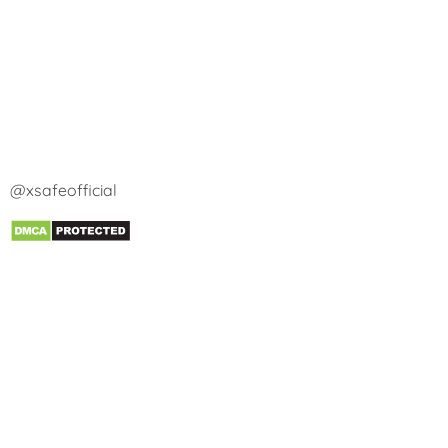
@xsafeofficial