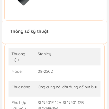
Thông số kỹ thuật
Thương
Stanley
hiệu
Model
08-2502
Chức năng
Ống cứng nối dài dùng để hút bụi
Phù hợp
SL19501P-12A, SL19501-12B,
với máy
SL19199-16A