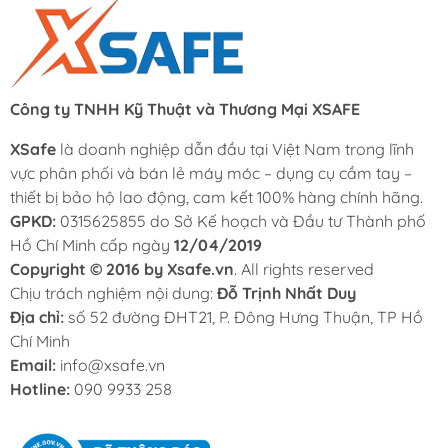
Công ty TNHH Kỹ Thuật và Thương Mại XSAFE
XSafe
là doanh nghiệp dẫn đầu tại Việt Nam trong lĩnh
vực phân phối và bán lẻ máy móc – dụng cụ cầm tay –
thiết bị bảo hộ lao động, cam kết 100% hàng chính hãng.
GPKD:
0315625855 do Sở Kế hoạch và Đầu tư Thành phố
Hồ Chí Minh cấp ngày
12/04/2019
Copyright © 2016 by Xsafe.vn
. All rights reserved
Chịu trách nghiệm nội dung:
Đỗ Trịnh Nhất Duy
Địa chỉ:
số 52 đường ĐHT21, P. Đông Hưng Thuận, TP Hồ
Chí Minh
Email:
info@xsafe.vn
Hotline:
090 9933 258