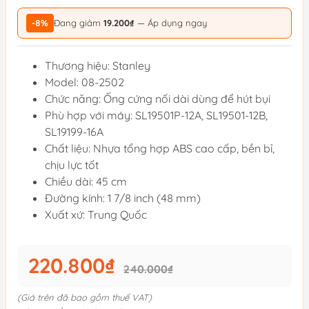
-8%
Đang giảm
19.200₫
— Áp dụng ngay
Thương hiệu: Stanley
Model: 08-2502
Chức năng: Ống cứng nối dài dùng để hút bụi
Phù hợp với máy: SL19501P-12A, SL19501-12B,
SL19199-16A
Chất liệu: Nhựa tổng hợp ABS cao cấp, bền bỉ,
chịu lực tốt
Chiều dài: 45 cm
Đường kính: 1 7/8 inch (48 mm)
Xuất xứ: Trung Quốc
220.800₫
240.000₫
(Giá trên đã bao gồm thuế VAT)