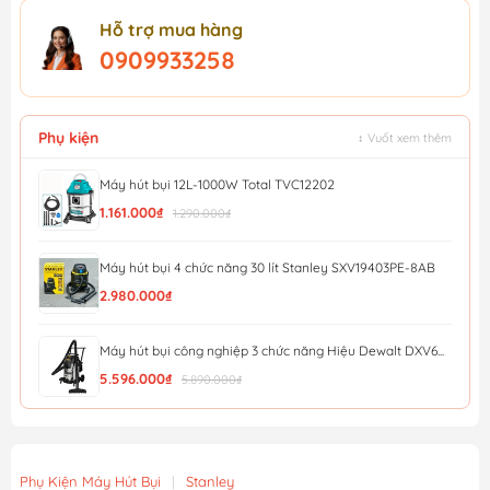
Hỗ trợ mua hàng
0909933258
Phụ kiện
↕ Vuốt xem thêm
Máy hút bụi 12L-1000W Total TVC12202
1.161.000₫
1.290.000₫
Máy hút bụi 4 chức năng 30 lít Stanley SXV19403PE-8AB
2.980.000₫
Máy hút bụi công nghiệp 3 chức năng Hiệu Dewalt DXV6...
5.596.000₫
5.890.000₫
Máy hút bụi công nghiệp 3 chức năng Dewalt DXV38SD ...
4.693.000₫
4.940.000₫
Phụ Kiện Máy Hút Bụi
|
Stanley