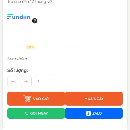
Trả sau đến 12 tháng với
Giảm đến
50K
khi thanh toán qua Fundiin.
Xem thêm
Số lượng:
VÀO GIỎ
MUA NGAY
GỌI NGAY
ZALO
Z