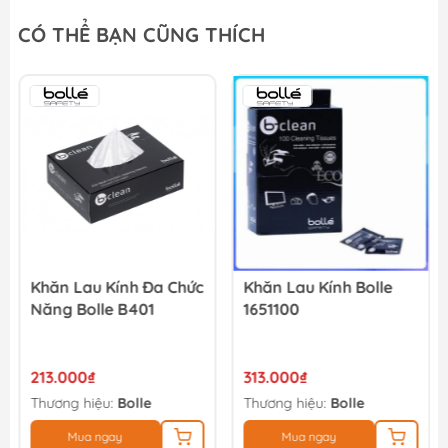
Máy hút bụi công nghiệp 3 chức năng Dewalt DXV30SC -...
CÓ THỂ BẠN CŨNG THÍCH
3.743.000₫
3.940.000₫
Máy hút bụi công nghiệp 3 chức năng Dewalt DXV25SA -...
3.221.000₫
3.390.000₫
Khăn Lau Kính Đa Chức
Khăn Lau Kính Bolle
Năng Bolle B401
1651100
213.000₫
313.000₫
Thương hiệu:
Bolle
Thương hiệu:
Bolle
Mua ngay
Mua ngay