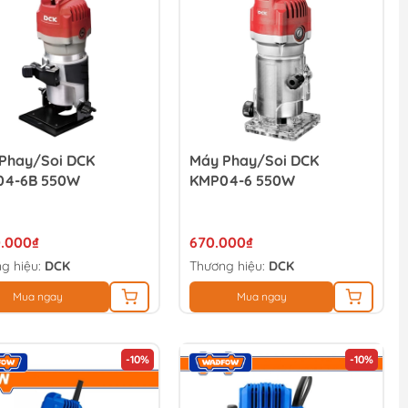
Phay/Soi DCK
Máy Phay/Soi DCK
04-6B 550W
KMP04-6 550W
0.000₫
670.000₫
g hiệu:
DCK
Thương hiệu:
DCK
Mua ngay
Mua ngay
-10%
-10%