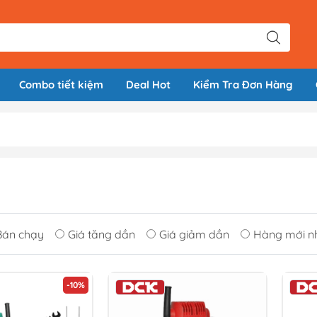
Combo tiết kiệm
Deal Hot
Kiểm Tra Đơn Hàng
Bán chạy
Giá tăng dần
Giá giảm dần
Hàng mới n
-10%