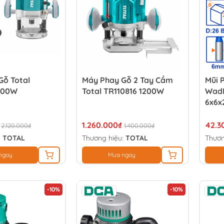
Gỗ Total
Máy Phay Gỗ 2 Tay Cầm
Mũi 
1600W
Total TR110816 1200W
Wad
6x6
1.260.000₫
42.3
2.120.000₫
1.400.000₫
:
TOTAL
Thương hiệu:
TOTAL
Thươn
ngay
Mua ngay
-10%
-10%