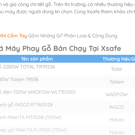
 và gia công chi tiết gỗ. Trên thị trường, có nhiều thương hiệ
 máy được người dùng tin chọn. Cùng Xsafe tham khảo chi tiế
Khí Cầm Tay
Gồm Những Gì? Phân Loại & Công Dụng
á Máy Phay Gỗ Bán Chạy Tại Xsafe
Tên sản phẩm
Thương hiệu
G
ỗ 2200W TOTAL TR111226
Total
00W Tolsen 79536
Tolsen
ỗ điện 500W WADFOW WLT155001
WADFOW
ạnh gỗ INGCO RT160028
INGCO
ạnh MAKITA M3700B (550W)
Makita
hép gỗ MAKITA PJ7000 (710W)
Makita