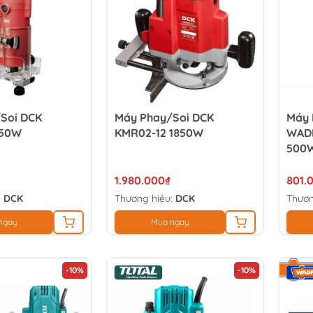
Soi DCK
Máy Phay/Soi DCK
Máy 
350W
KMR02-12 1850W
WAD
500
1.980.000₫
801.
:
DCK
Thương hiệu:
DCK
Thươn
ngay
Mua ngay
-10%
-10%