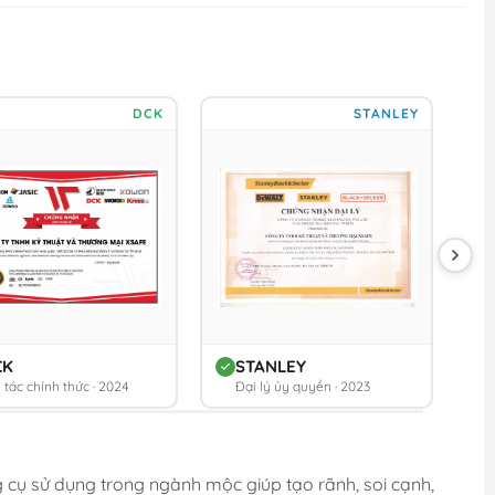
DCK
STANLEY
CK
STANLEY
 tác chính thức · 2024
Đại lý ủy quyền · 2023
 cụ sử dụng trong ngành mộc giúp tạo rãnh, soi cạnh,