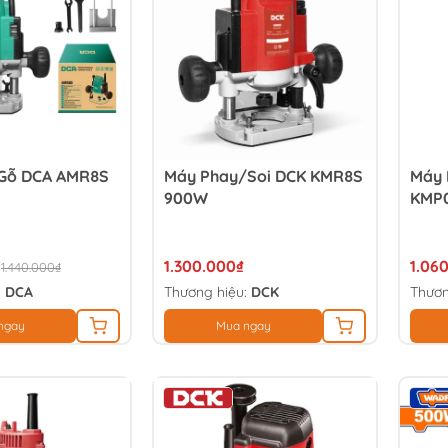
Gỗ DCA AMR8S
Máy Phay/Soi DCK KMR8S
Máy 
900W
KMP
1.300.000₫
1.06
1.440.000₫
:
DCA
Thương hiệu:
DCK
Thươn
ngay
Mua ngay