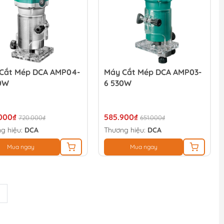
Cắt Mép DCA AMP04-
Máy Cắt Mép DCA AMP03-
0W
6 530W
000₫
585.900₫
720.000₫
651.000₫
g hiệu:
DCA
Thương hiệu:
DCA
Mua ngay
Mua ngay