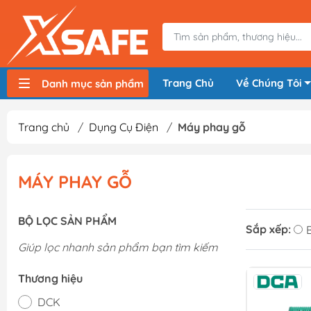
Trang Chủ
Về Chúng Tôi
Danh mục sản phẩm
Máy nén khí, bơm hơi
Máy hàn điện
Thiết bị nâng hạ, vận chuyển
Thiết bị đo
Thiết bị dùng điện
Thiết bị dùng pin
Thiết bị đựng lưu trữ
Thiết bị bảo hộ lao động
Trang chủ
/
Dụng Cụ Điện
/
Máy phay gỗ
MÁY PHAY GỖ
BỘ LỌC SẢN PHẨM
Sắp xếp:
Giúp lọc nhanh sản phẩm bạn tìm kiếm
Thương hiệu
DCK