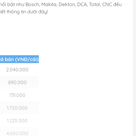
u nổi bật như Bosch, Makita, Dekton, DCA, Total, CNC đều
t thông tin dưới đây!
iá bán (VNĐ/cái)
2.040.000
890.000
731.000
1.720.000
1.225.000
4.650.000