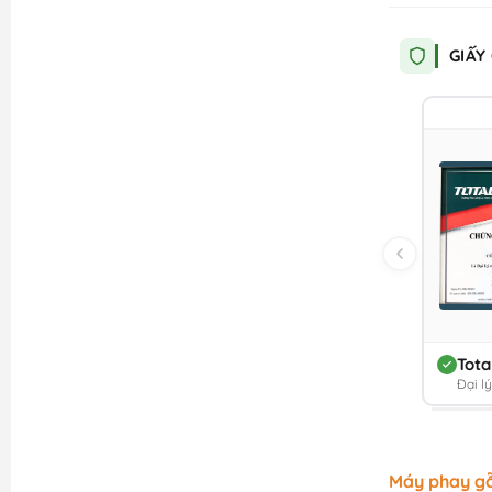
GIẤY
Tota
Đại l
Máy phay g