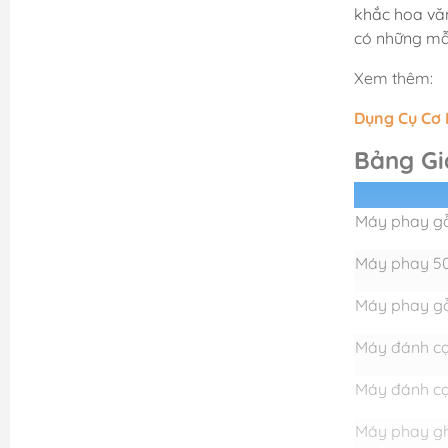
khắc hoa văn
có những mẫu
Xem thêm:
Dụng Cụ Cơ 
Bảng Gi
Máy phay g
Máy phay 5
Máy phay g
Máy đánh c
Máy đánh c
Máy phay g