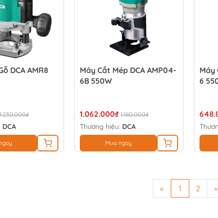
Gỗ DCA AMR8
Máy Cắt Mép DCA AMP04-
Máy 
6B 550W
6 55
1.062.000₫
648.
1.230.000₫
1.180.000₫
:
DCA
Thương hiệu:
DCA
Thươn
ngay
Mua ngay
«
1
2
»