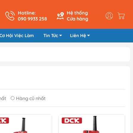
Hotline:
Hệ thống
090 9933 258
Cửa hàng
Cơ Hội Việc Làm
Tin Tức
Liên Hệ
hất
Hàng cũ nhất