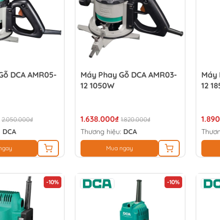
Gỗ DCA AMR05-
Máy Phay Gỗ DCA AMR03-
Máy 
12 1050W
12 1
1.638.000₫
1.89
2.050.000₫
1.820.000₫
:
DCA
Thương hiệu:
DCA
Thươn
ngay
Mua ngay
-10%
-10%