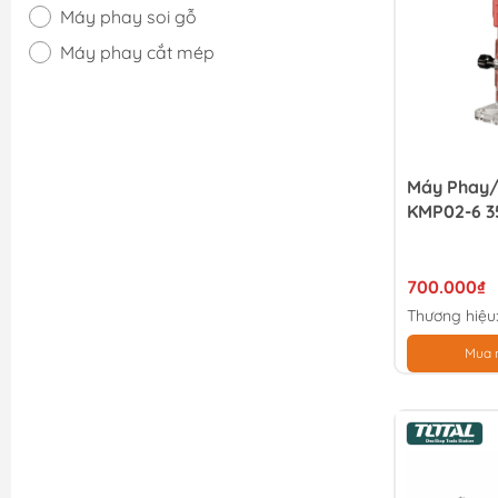
Máy phay soi gỗ
Máy phay cắt mép
Máy Phay/
KMP02-6 
700.000₫
Thương hiệu
Mua 