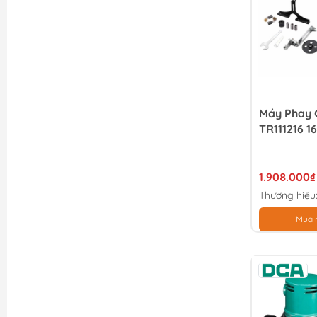
Máy Phay 
TR111216 
1.908.000₫
Thương hiệu
Mua 