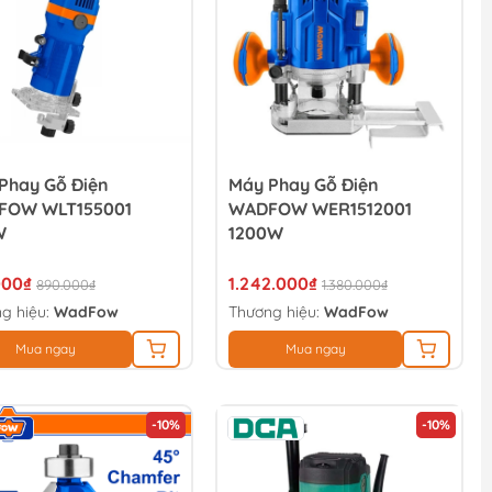
Phay Gỗ Điện
Máy Phay Gỗ Điện
FOW WLT155001
WADFOW WER1512001
W
1200W
000₫
1.242.000₫
890.000₫
1.380.000₫
g hiệu:
WadFow
Thương hiệu:
WadFow
Mua ngay
Mua ngay
-10%
-10%