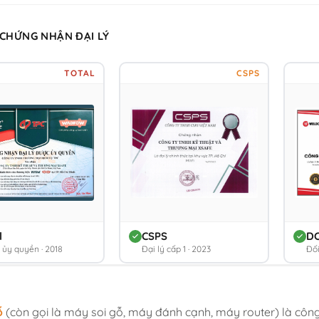
 CHỨNG NHẬN ĐẠI LÝ
TOTAL
CSPS
l
CSPS
D
ý ủy quyền · 2018
Đại lý cấp 1 · 2023
Đối
ỗ
(còn gọi là máy soi gỗ, máy đánh cạnh, máy router) là công