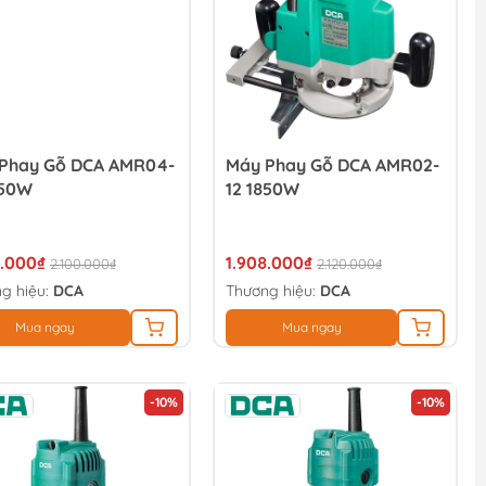
Phay Gỗ DCA AMR04-
Máy Phay Gỗ DCA AMR02-
850W
12 1850W
0.000₫
1.908.000₫
2.100.000₫
2.120.000₫
g hiệu:
DCA
Thương hiệu:
DCA
Mua ngay
Mua ngay
-10%
-10%