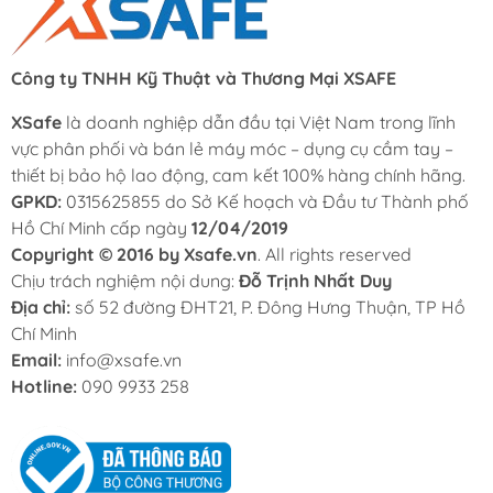
Công ty TNHH Kỹ Thuật và Thương Mại XSAFE
XSafe
là doanh nghiệp dẫn đầu tại Việt Nam trong lĩnh
vực phân phối và bán lẻ máy móc – dụng cụ cầm tay –
thiết bị bảo hộ lao động, cam kết 100% hàng chính hãng.
GPKD:
0315625855 do Sở Kế hoạch và Đầu tư Thành phố
Hồ Chí Minh cấp ngày
12/04/2019
Copyright © 2016 by Xsafe.vn
. All rights reserved
Chịu trách nghiệm nội dung:
Đỗ Trịnh Nhất Duy
Địa chỉ:
số 52 đường ĐHT21, P. Đông Hưng Thuận, TP Hồ
Chí Minh
Email:
info@xsafe.vn
Hotline:
090 9933 258