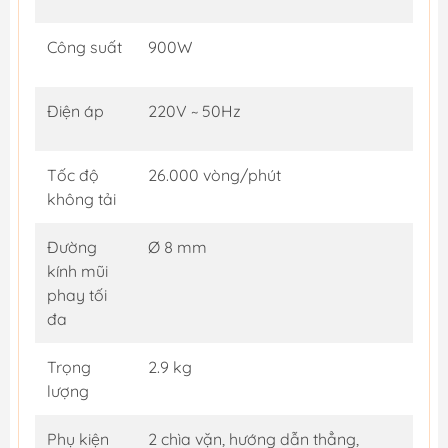
Công suất
900W
Điện áp
220V ~ 50Hz
Tốc độ
26.000 vòng/phút
không tải
Đường
Ø 8 mm
kính mũi
phay tối
đa
Trọng
2.9 kg
lượng
Phụ kiện
2 chìa vặn, hướng dẫn thẳng,