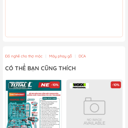
Đồ nghề cho thợ mộc
|
Máy phay gỗ
|
DCA
CÓ THỂ BẠN CŨNG THÍCH
-10%
-10%