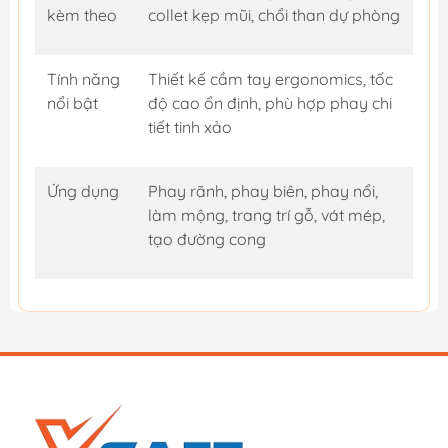
kèm theo
collet kẹp mũi, chổi than dự phòng
Tính năng
Thiết kế cầm tay ergonomics, tốc
nổi bật
độ cao ổn định, phù hợp phay chi
tiết tinh xảo
Ứng dụng
Phay rãnh, phay biên, phay nổi,
làm mộng, trang trí gỗ, vát mép,
tạo đường cong