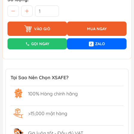
VÀO GIỎ
MUA NGAY
GỌI NGAY
ZALO
Z
Tại Sao Nên Chọn XSAFE?
100% Hàng chính hãng
>15,000 mặt hàng
Giá luôn tốt - Đầy đủ VAT