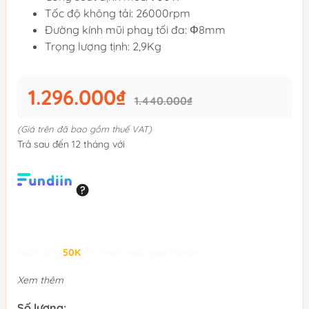
Tốc độ không tải: 26000rpm
Đường kính mũi phay tối đa: Φ8mm
Trọng lượng tịnh: 2,9Kg
1.296.000₫
1.440.000₫
(Giá trên đã bao gồm thuế VAT)
Trả sau đến 12 tháng với
Giảm đến
50K
khi thanh toán qua Fundiin.
Xem thêm
Số lượng: