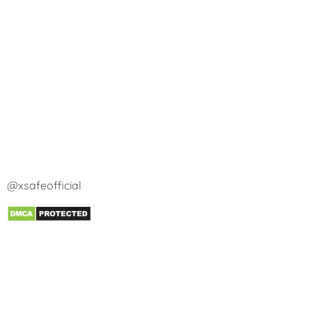
@xsafeofficial