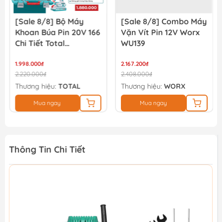
[Sale 8/8] Bộ Máy
[Sale 8/8] Combo Máy
Khoan Búa Pin 20V 166
Vặn Vít Pin 12V Worx
Chi Tiết Total
WU139
TIDLI20668
THKTHP41667
1.998.000₫
2.167.200₫
2.220.000₫
2.408.000₫
Thương hiệu:
TOTAL
Thương hiệu:
WORX
Mua ngay
Mua ngay
Thông Tin Chi Tiết