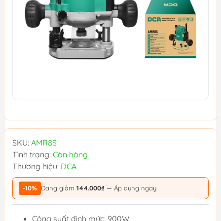
SKU:
AMR8S
Tình trạng:
Còn hàng
Thương hiệu:
DCA
-10%
Đang giảm
144.000₫
— Áp dụng ngay
Công suất định mức: 900W