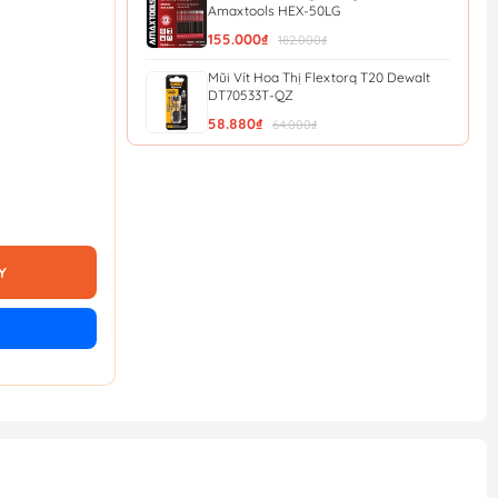
Amaxtools HEX-50LG
155.000₫
182.000₫
Mũi Vít Hoa Thị Flextorq T20 Dewalt
DT70533T-QZ
58.880₫
64.000₫
Mũi Vít Chống Trượt Amaxtools HEX-
90CT
56.900₫
Mũi Vít Chống Trượt Amaxtools HEX-
75CT
Y
49.900₫
Mũi Vít Chống Trượt Amaxtools HEX-
65CT
44.900₫