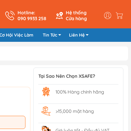
Hotline:
Hệ thống
090 9933 258
Cửa hàng
Cơ Hội Việc Làm
Tin Tức
Liên Hệ
Tại Sao Nên Chọn XSAFE?
100% Hàng chính hãng
>15,000 mặt hàng
Giá luôn tốt - Đầy đủ VAT