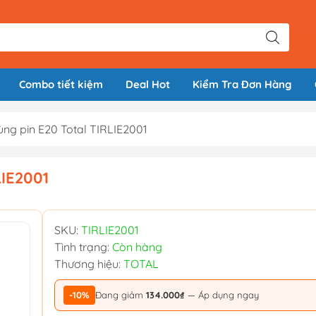
Combo tiết kiệm
Deal Hot
Kiểm Tra Đơn Hàng
dùng pin E20 Total TIRLIE2001
LIE2001
SKU:
TIRLIE2001
Tình trạng:
Còn hàng
Thương hiệu:
TOTAL
-10%
Đang giảm
134.000₫
— Áp dụng ngay