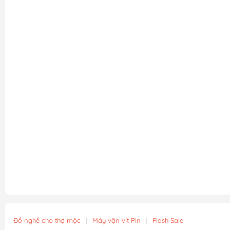
Đồ nghề cho thợ mộc
|
Máy vặn vít Pin
|
Flash Sale