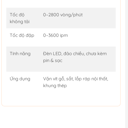
Tốc độ
0–2800 vòng/phút
không tải
Tốc độ đập
0–3600 ipm
Tính năng
Đèn LED, đảo chiều, chưa kèm
pin & sạc
Ứng dụng
Vặn vít gỗ, sắt, lắp ráp nội thất,
khung thép