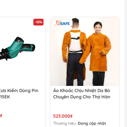
-10%
Cưa Kiếm Dùng Pin
Áo Khoác Chịu Nhiệt Da Bò
15EK
Chuyên Dụng Cho Thợ Hàn
₫
523.000₫
Thương hiệu:
Đang cập nhật