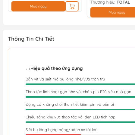
Thương hiệu:
TOTAL
Mua ngay
Mua ngay
Thông Tin Chi Tiết
Hiệu quả theo ứng dụng
Bắn vít và siết mở bu lông nhẹ/vừa trơn tru
Thao tác linh hoạt gọn nhẹ với chân pin E20 siêu nhỏ gọn
Động cơ không chổi than tiết kiệm pin và bền bỉ
Chiếu sáng khu vực thao tác với đèn LED tích hợp
Siết bu lông hạng nặng/bánh xe tải lớn