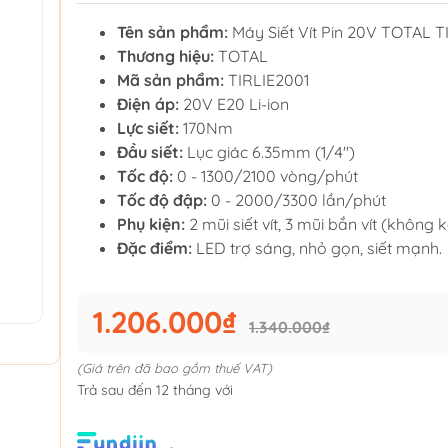
Tên sản phẩm:
Máy Siết Vít Pin 20V TOTAL T
Thương hiệu:
TOTAL
Mã sản phẩm:
TIRLIE2001
Điện áp:
20V E20 Li-ion
Lực siết:
170Nm
Đầu siết:
Lục giác 6.35mm (1/4")
Tốc độ:
0 - 1300/2100 vòng/phút
Tốc độ đập:
0 - 2000/3300 lần/phút
Phụ kiện:
2 mũi siết vít, 3 mũi bắn vít (không 
Đặc điểm:
LED trợ sáng, nhỏ gọn, siết mạnh.
1.206.000₫
1.340.000₫
(Giá trên đã bao gồm thuế VAT)
Trả sau đến 12 tháng với