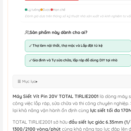
Lý tưởng
Được
Hạn chế
Đánh giá dựa trên thông số kỹ thuật nhà sản xuất và kinh nghiệm tư vấ
Sản phẩm này dành cho ai?
✓
Thợ làm nội thất, thợ mộc và Lắp đặt tủ kệ
✓
Gia đình và Tự sửa chữa, lắp ráp đồ dùng DIY tại nhà
☰ Mục lục
▸
Máy Siết Vít Pin 20V TOTAL TIRLIE2001
là dòng máy si
công việc lắp ráp, sửa chữa và thi công chuyên nghiệ
lại khả năng vận hành ổn định cùng
lực siết tối đa 17
TOTAL TIRLIE2001 sở hữu
đầu siết lục giác 6.35mm (1/
1300/2100 vòng/phút
cùng khả năng tạo lực đập lên 