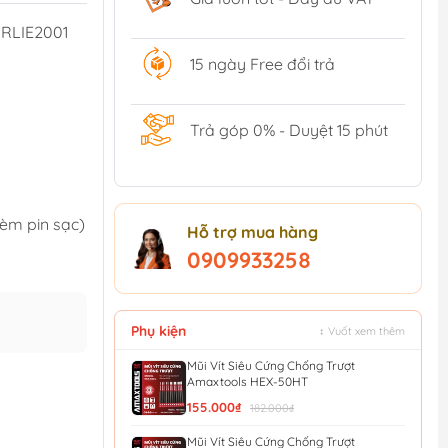
IRLIE2001
15 ngày Free đổi trả
Trả góp 0% - Duyệt 15 phút
kèm pin sạc)
Hỗ trợ mua hàng
0909933258
Phụ kiện
↕ Vuốt xem thêm
Mũi Vít Siêu Cứng Chống Trượt
Amaxtools HEX-50HT
155.000₫
182.000₫
Mũi Vít Siêu Cứng Chống Trượt