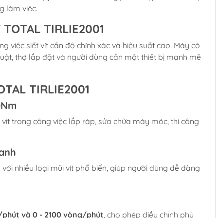
g làm việc.
V TOTAL TIRLIE2001
g việc siết vít cần độ chính xác và hiệu suất cao. Máy có
uật, thợ lắp đặt và người dùng cần một thiết bị mạnh mẽ
OTAL TIRLIE2001
70Nm
i vít trong công việc lắp ráp, sửa chữa máy móc, thi công
hanh
 với nhiều loại mũi vít phổ biến, giúp người dùng dễ dàng
/phút và 0 - 2100 vòng/phút
, cho phép điều chỉnh phù