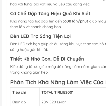
hợp với từng loại vật liệu và yêu cầu công việc.
Cơ Chế Đập Tăng Hiệu Quả Khi Siết
Khả năng tạo lực đập lên đến
3300 lần/phút
giúp máy t
tháo lắp vít nhanh chóng hơn.
Đèn LED Trợ Sáng Tiện Lợi
Đèn LED tích hợp giúp chiếu sáng khu vực thao tác, hỗ tr
sáng hoặc góc khuất.
Thiết Kế Nhỏ Gọn, Dễ Di Chuyển
Kiểu dáng tối ưu giúp máy dễ dàng cầm nắm, giảm cảm g
trong không gian hẹp.
Phân Tích Khả Năng Làm Việc Của
Tiêu chí
TOTAL TIRLIE2001
Điện áp
20V E20 Li-ion