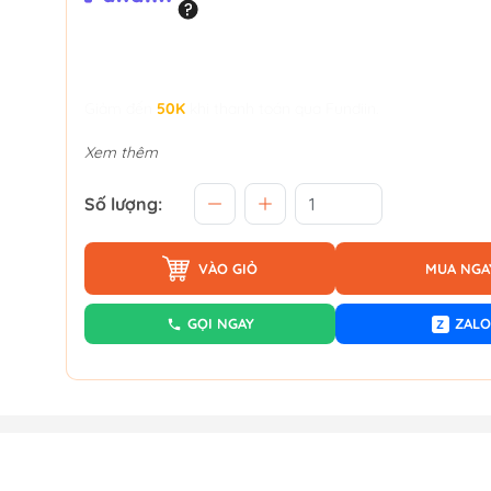
Giảm đến
50K
khi thanh toán qua Fundiin.
Xem thêm
Số lượng:
VÀO GIỎ
MUA NGA
GỌI NGAY
ZALO
Z