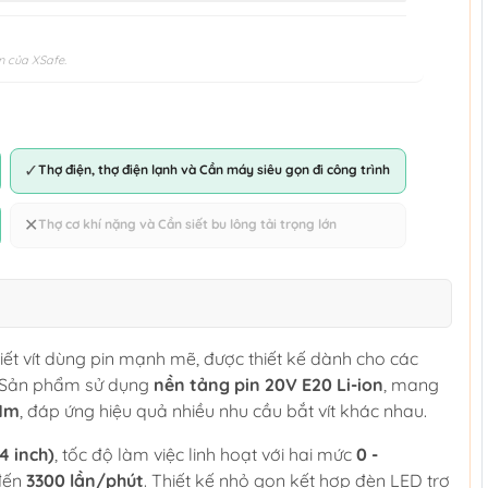
n của XSafe.
✓
Thợ điện, thợ điện lạnh và Cần máy siêu gọn đi công trình
✕
Thợ cơ khí nặng và Cần siết bu lông tải trọng lớn
ết vít dùng pin mạnh mẽ, được thiết kế dành cho các
p. Sản phẩm sử dụng
nền tảng pin 20V E20 Li-ion
, mang
0Nm
, đáp ứng hiệu quả nhiều nhu cầu bắt vít khác nhau.
4 inch)
, tốc độ làm việc linh hoạt với hai mức
0 -
đến
3300 lần/phút
. Thiết kế nhỏ gọn kết hợp đèn LED trợ