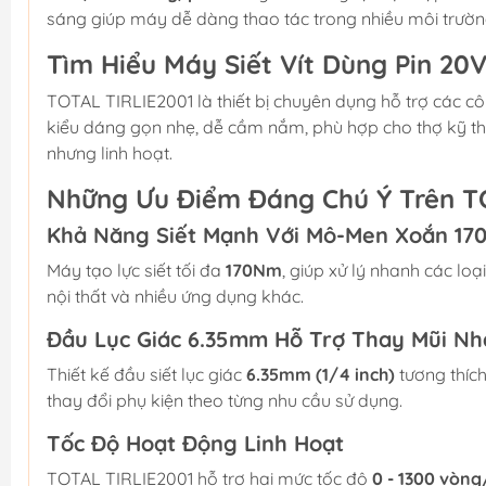
sáng giúp máy dễ dàng thao tác trong nhiều môi trườn
Tìm Hiểu Máy Siết Vít Dùng Pin 20
TOTAL TIRLIE2001 là thiết bị chuyên dụng hỗ trợ các côn
kiểu dáng gọn nhẹ, dễ cầm nắm, phù hợp cho thợ kỹ th
nhưng linh hoạt.
Những Ưu Điểm Đáng Chú Ý Trên T
Khả Năng Siết Mạnh Với Mô-Men Xoắn 1
Máy tạo lực siết tối đa
170Nm
, giúp xử lý nhanh các loạ
nội thất và nhiều ứng dụng khác.
Đầu Lục Giác 6.35mm Hỗ Trợ Thay Mũi N
Thiết kế đầu siết lục giác
6.35mm (1/4 inch)
tương thích
thay đổi phụ kiện theo từng nhu cầu sử dụng.
Tốc Độ Hoạt Động Linh Hoạt
TOTAL TIRLIE2001 hỗ trợ hai mức tốc độ
0 - 1300 vòng