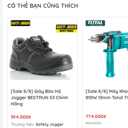
CÓ THỂ BẠN CŨNG THÍCH
[Sale 8/8] Giày Bảo Hộ
[Sale 8/8] Máy Kh
Jogger BESTRUN S3 Chính
810W 13mm Total T
Hãng
774.000₫
394.000₫
860.000₫
Thương hiệu:
Safety Jogger