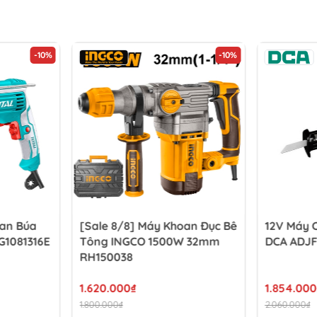
-10%
-10%
oan Búa
[Sale 8/8] Máy Khoan Đục Bê
12V Máy 
G1081316E
Tông INGCO 1500W 32mm
DCA ADJF
RH150038
1.620.000₫
1.854.000
1.800.000₫
2.060.000₫