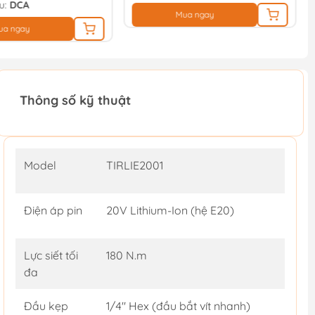
u:
DCA
Mua ngay
ua ngay
Thông số kỹ thuật
Model
TIRLIE2001
Điện áp pin
20V Lithium-Ion (hệ E20)
Lực siết tối
180 N.m
đa
Đầu kẹp
1/4" Hex (đầu bắt vít nhanh)