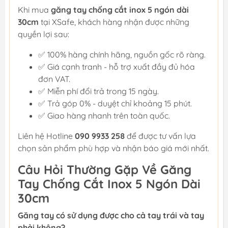
Khi mua
găng tay chống cắt inox 5 ngón dài
30cm
tại XSafe, khách hàng nhận được những
quyền lợi sau:
✅ 100% hàng chính hãng, nguồn gốc rõ ràng.
✅ Giá cạnh tranh - hỗ trợ xuất đầy đủ hóa
đơn VAT.
✅ Miễn phí đổi trả trong 15 ngày.
✅ Trả góp 0% - duyệt chỉ khoảng 15 phút.
✅ Giao hàng nhanh trên toàn quốc.
Liên hệ Hotline
090 9933 258
để được tư vấn lựa
chọn sản phẩm phù hợp và nhận báo giá mới nhất.
Câu Hỏi Thường Gặp Về Găng
Tay Chống Cắt Inox 5 Ngón Dài
30cm
Găng tay có sử dụng được cho cả tay trái và tay
phải không?