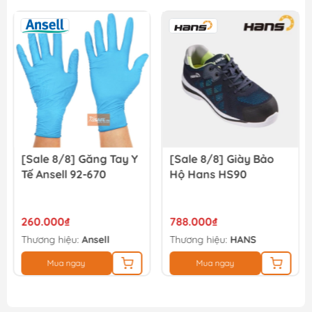
Giày bảo hộ Total TSP202SB.40
385.000₫
450.000₫
[Sale 8/8] Găng Tay Y
[Sale 8/8] Giày Bảo
Tế Ansell 92-670
Hộ Hans HS90
260.000₫
788.000₫
Thương hiệu:
Ansell
Thương hiệu:
HANS
Mua ngay
Mua ngay