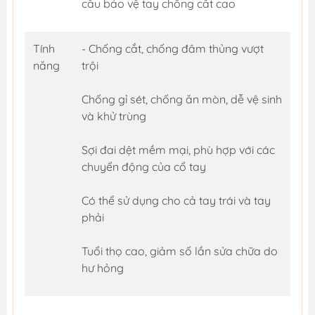
cầu bảo vệ tay chống cắt cao
Tính
- Chống cắt, chống đâm thủng vượt
năng
trội
Chống gỉ sét, chống ăn mòn, dễ vệ sinh
và khử trùng
Sợi đai dệt mềm mại, phù hợp với các
chuyển động của cổ tay
Có thể sử dụng cho cả tay trái và tay
phải
Tuổi thọ cao, giảm số lần sửa chữa do
hư hỏng