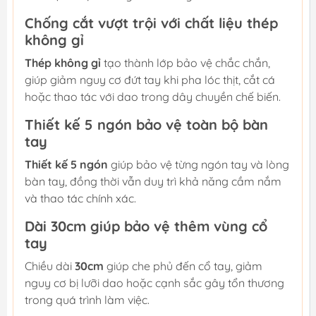
Chống cắt vượt trội với chất liệu thép
không gỉ
Thép không gỉ
tạo thành lớp bảo vệ chắc chắn,
giúp giảm nguy cơ đứt tay khi pha lóc thịt, cắt cá
hoặc thao tác với dao trong dây chuyền chế biến.
Thiết kế 5 ngón bảo vệ toàn bộ bàn
tay
Thiết kế 5 ngón
giúp bảo vệ từng ngón tay và lòng
bàn tay, đồng thời vẫn duy trì khả năng cầm nắm
và thao tác chính xác.
Dài 30cm giúp bảo vệ thêm vùng cổ
tay
Chiều dài
30cm
giúp che phủ đến cổ tay, giảm
nguy cơ bị lưỡi dao hoặc cạnh sắc gây tổn thương
trong quá trình làm việc.