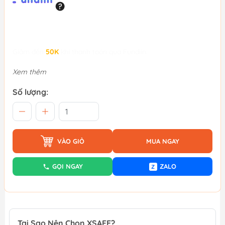
Giảm đến
50K
khi thanh toán qua Fundiin.
Xem thêm
Số lượng:
VÀO GIỎ
MUA NGAY
GỌI NGAY
ZALO
Z
Tại Sao Nên Chọn XSAFE?