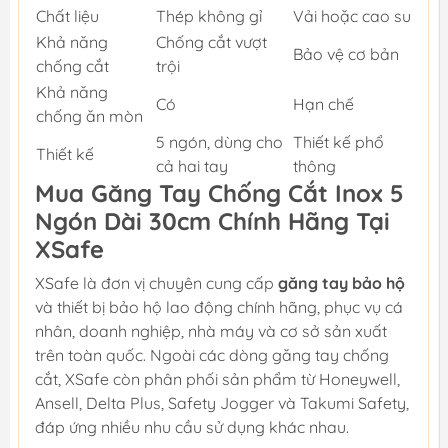
Chất liệu
Thép không gỉ
Vải hoặc cao su
Khả năng
Chống cắt vượt
Bảo vệ cơ bản
chống cắt
trội
Khả năng
Có
Hạn chế
chống ăn mòn
5 ngón, dùng cho
Thiết kế phổ
Thiết kế
cả hai tay
thông
Mua Găng Tay Chống Cắt Inox 5
Ngón Dài 30cm Chính Hãng Tại
XSafe
XSafe là đơn vị chuyên cung cấp
găng tay bảo hộ
và thiết bị bảo hộ lao động chính hãng, phục vụ cá
nhân, doanh nghiệp, nhà máy và cơ sở sản xuất
trên toàn quốc. Ngoài các dòng găng tay chống
cắt, XSafe còn phân phối sản phẩm từ Honeywell,
Ansell, Delta Plus, Safety Jogger và Takumi Safety,
đáp ứng nhiều nhu cầu sử dụng khác nhau.