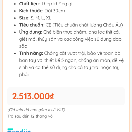
Chất liệu:
Thép không gỉ
Kích thước:
Dài 30cm
Size:
S, M, L, XL
Tiêu chuẩn:
CE (Tiêu chuẩn chất lượng Châu Âu)
Ứng dụng:
Chế biến thực phẩm, pha lóc thịt cá,
giết mổ, thủy sản và các công việc sử dụng dao
sắc
Tính năng:
Chống cắt vượt trội, bảo vệ toàn bộ
bàn tay với thiết kế 5 ngón, chống ăn mòn, dễ vệ
sinh và có thể sử dụng cho cả tay trái hoặc tay
phải
2.513.000₫
(Giá trên đã bao gồm thuế VAT)
Trả sau đến 12 tháng với