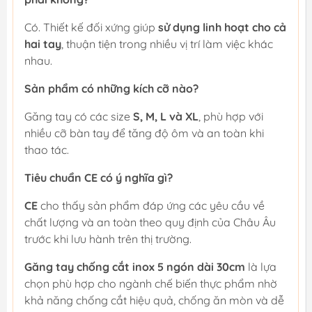
Có. Thiết kế đối xứng giúp
sử dụng linh hoạt cho cả
hai tay
, thuận tiện trong nhiều vị trí làm việc khác
nhau.
Sản phẩm có những kích cỡ nào?
Găng tay có các size
S, M, L và XL
, phù hợp với
nhiều cỡ bàn tay để tăng độ ôm và an toàn khi
thao tác.
Tiêu chuẩn CE có ý nghĩa gì?
CE
cho thấy sản phẩm đáp ứng các yêu cầu về
chất lượng và an toàn theo quy định của Châu Âu
trước khi lưu hành trên thị trường.
Găng tay chống cắt inox 5 ngón dài 30cm
là lựa
chọn phù hợp cho ngành chế biến thực phẩm nhờ
khả năng chống cắt hiệu quả, chống ăn mòn và dễ