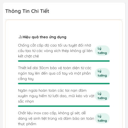
Thông Tin Chi Tiết
Hiệu quả theo ứng dụng
Chống cắt cấp độ cao tối ưu tuyệt đối nhờ
Lý
cấu tạo từ các vòng xích thép không gỉ liên
tưởng
kết chặt chẽ
Thiết kế dài 30cm bảo vệ toàn diện từ các
Lý
ngón tay lên đến qua cổ tay và một phần
tưởng
cẳng tay
Ngăn ngừa hoàn toàn các tai nạn đâm
Lý
xuyên nguy hiểm từ lưỡi dao, mũi kéo và vật
tưởng
sắc nhọn
Chất liệu inox cao cấp, không gỉ sét, dễ
Lý
dàng vệ sinh tiệt trùng và đảm bảo an toàn
tưởng
thực phẩm