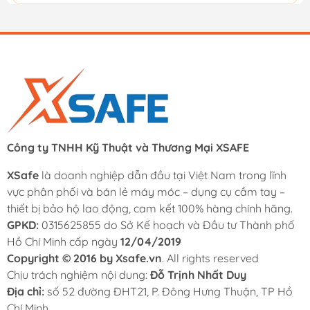
Công ty TNHH Kỹ Thuật và Thương Mại XSAFE
XSafe
là doanh nghiệp dẫn đầu tại Việt Nam trong lĩnh
vực phân phối và bán lẻ máy móc – dụng cụ cầm tay –
thiết bị bảo hộ lao động, cam kết 100% hàng chính hãng.
GPKD:
0315625855 do Sở Kế hoạch và Đầu tư Thành phố
Hồ Chí Minh cấp ngày
12/04/2019
Copyright © 2016 by Xsafe.vn
. All rights reserved
Chịu trách nghiệm nội dung:
Đỗ Trịnh Nhất Duy
Địa chỉ:
số 52 đường ĐHT21, P. Đông Hưng Thuận, TP Hồ
Chí Minh