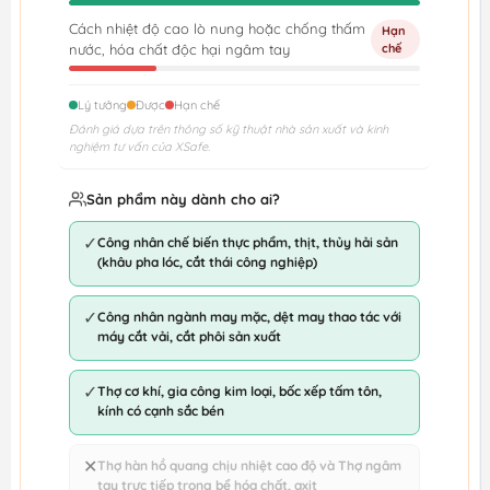
Cách nhiệt độ cao lò nung hoặc chống thấm
Hạn
nước, hóa chất độc hại ngâm tay
chế
Lý tưởng
Được
Hạn chế
Đánh giá dựa trên thông số kỹ thuật nhà sản xuất và kinh
nghiệm tư vấn của XSafe.
Sản phẩm này dành cho ai?
✓
Công nhân chế biến thực phẩm, thịt, thủy hải sản
(khâu pha lóc, cắt thái công nghiệp)
✓
Công nhân ngành may mặc, dệt may thao tác với
máy cắt vải, cắt phôi sản xuất
✓
Thợ cơ khí, gia công kim loại, bốc xếp tấm tôn,
kính có cạnh sắc bén
✕
Thợ hàn hồ quang chịu nhiệt cao độ và Thợ ngâm
tay trực tiếp trong bể hóa chất, axit