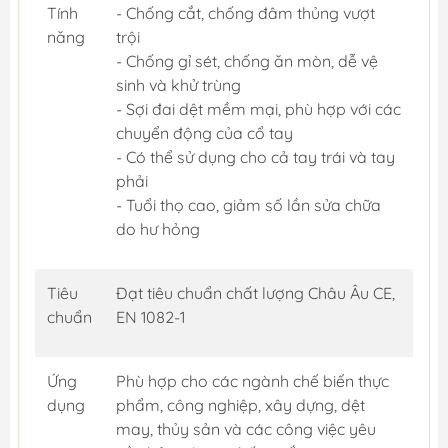
Tính
- Chống cắt, chống đâm thủng vượt
năng
trội
- Chống gỉ sét, chống ăn mòn, dễ vệ
sinh và khử trùng
- Sợi đai dệt mềm mại, phù hợp với các
chuyển động của cổ tay
- Có thể sử dụng cho cả tay trái và tay
phải
- Tuổi thọ cao, giảm số lần sửa chữa
do hư hỏng
Tiêu
Đạt tiêu chuẩn chất lượng Châu Âu CE,
chuẩn
EN 1082-1
Ứng
Phù hợp cho các ngành chế biến thực
dụng
phẩm, công nghiệp, xây dựng, dệt
may, thủy sản và các công việc yêu