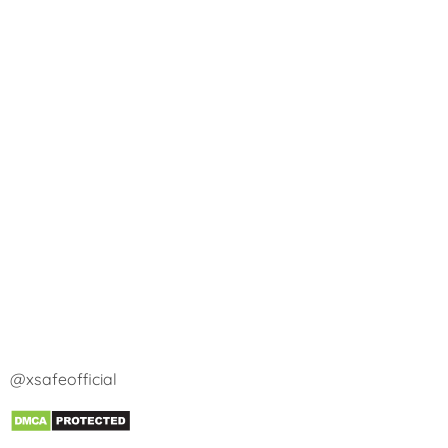
@xsafeofficial