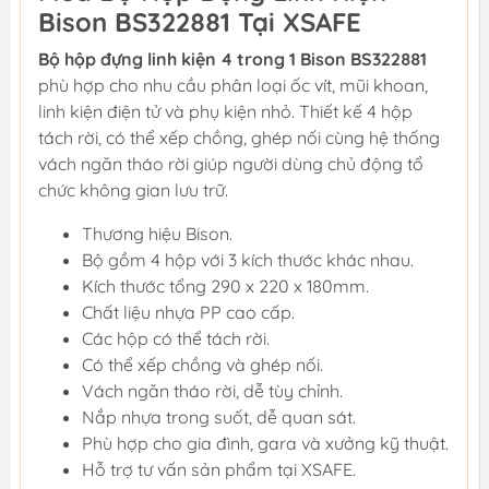
Bison BS322881 Tại XSAFE
Bộ hộp đựng linh kiện 4 trong 1 Bison BS322881
phù hợp cho nhu cầu phân loại ốc vít, mũi khoan,
linh kiện điện tử và phụ kiện nhỏ. Thiết kế 4 hộp
tách rời, có thể xếp chồng, ghép nối cùng hệ thống
vách ngăn tháo rời giúp người dùng chủ động tổ
chức không gian lưu trữ.
Thương hiệu Bison.
Bộ gồm 4 hộp với 3 kích thước khác nhau.
Kích thước tổng 290 x 220 x 180mm.
Chất liệu nhựa PP cao cấp.
Các hộp có thể tách rời.
Có thể xếp chồng và ghép nối.
Vách ngăn tháo rời, dễ tùy chỉnh.
Nắp nhựa trong suốt, dễ quan sát.
Phù hợp cho gia đình, gara và xưởng kỹ thuật.
Hỗ trợ tư vấn sản phẩm tại XSAFE.