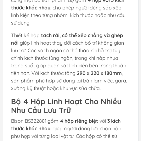
cùng một bộ sản phẩm. Bộ gồm
4 hộp với 3 kích
thước khác nhau
, cho phép người dùng sắp xếp
linh kiện theo từng nhóm, kích thước hoặc nhu cầu
sử dụng.
Thiết kế hộp
tách rời, có thể xếp chồng và ghép
nối
giúp linh hoạt thay đổi cách bố trí không gian
lưu trữ. Các vách ngăn có thể tháo rời hỗ trợ tùy
chỉnh kích thước từng ngăn, trong khi nắp nhựa
trong suốt giúp quan sát linh kiện bên trong thuận
tiện hơn. Với kích thước tổng
290 x 220 x 180mm
,
sản phẩm phù hợp sử dụng tại bàn làm việc, gara,
xưởng kỹ thuật hoặc khu vực sửa chữa.
Bộ 4 Hộp Linh Hoạt Cho Nhiều
Nhu Cầu Lưu Trữ
Bison BS322881 gồm
4 hộp riêng biệt
với
3 kích
thước khác nhau
, giúp người dùng lựa chọn hộp
phù hợp với từng loại vật tư. Các hộp có thể sử