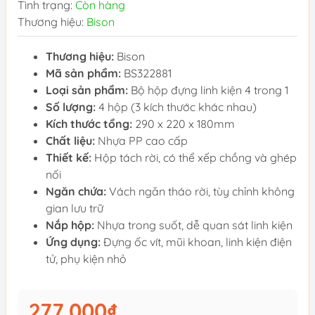
Tình trạng:
Còn hàng
Thương hiệu:
Bison
Thương hiệu:
Bison
Mã sản phẩm:
BS322881
Loại sản phẩm:
Bộ hộp đựng linh kiện 4 trong 1
Số lượng:
4 hộp (3 kích thước khác nhau)
Kích thước tổng:
290 x 220 x 180mm
Chất liệu:
Nhựa PP cao cấp
Thiết kế:
Hộp tách rời, có thể xếp chồng và ghép
nối
Ngăn chứa:
Vách ngăn tháo rời, tùy chỉnh không
gian lưu trữ
Nắp hộp:
Nhựa trong suốt, dễ quan sát linh kiện
Ứng dụng:
Đựng ốc vít, mũi khoan, linh kiện điện
tử, phụ kiện nhỏ
277.000₫