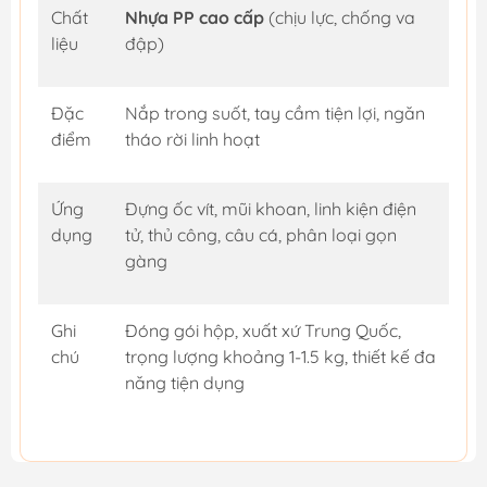
Chất
Nhựa PP cao cấp
(chịu lực, chống va
liệu
đập)
Đặc
Nắp trong suốt, tay cầm tiện lợi, ngăn
điểm
tháo rời linh hoạt
Ứng
Đựng ốc vít, mũi khoan, linh kiện điện
dụng
tử, thủ công, câu cá, phân loại gọn
gàng
Ghi
Đóng gói hộp, xuất xứ Trung Quốc,
chú
trọng lượng khoảng 1-1.5 kg, thiết kế đa
năng tiện dụng