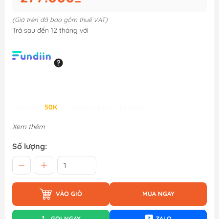
(Giá trên đã bao gồm thuế VAT)
Trả sau đến 12 tháng với
Giảm đến
50K
khi thanh toán qua Fundiin.
Xem thêm
Số lượng:
VÀO GIỎ
MUA NGAY
GỌI NGAY
ZALO
Z