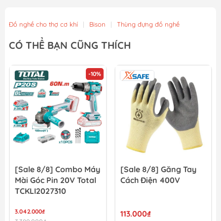
Máy khoan búa dùng pin 20V 136Nm TOTAL TIDLI201368 (...
4.437.000₫
4.930.000₫
Đồ nghề cho thợ cơ khí
|
Bison
|
Thùng đựng đồ nghề
Bộ 5 kìm tay cầm TPR chuyên dụng TOTAL THT2K0588
CÓ THỂ BẠN CŨNG THÍCH
432.000₫
480.000₫
-10%
Cờ lê lực Total THT106386 3/8
130.500₫
145.000₫
[Sale 8/8] Combo Máy
[Sale 8/8] Găng Tay
Mài Góc Pin 20V Total
Cách Điện 400V
TCKLI2027310
3.042.000₫
113.000₫