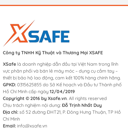
Công ty TNHH Kỹ Thuật và Thương Mại XSAFE
XSafe
là doanh nghiệp dẫn đầu tại Việt Nam trong lĩnh
vực phân phối và bán lẻ máy móc – dụng cụ cầm tay –
thiết bị bảo hộ lao động, cam kết 100% hàng chính hãng.
GPKD:
0315625855 do Sở Kế hoạch và Đầu tư Thành phố
Hồ Chí Minh cấp ngày
12/04/2019
Copyright © 2016 by Xsafe.vn
. All rights reserved
Chịu trách nghiệm nội dung:
Đỗ Trịnh Nhất Duy
Địa chỉ:
số 52 đường ĐHT21, P. Đông Hưng Thuận, TP Hồ
Chí Minh
Email:
info@xsafe.vn