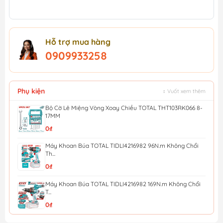
Hỗ trợ mua hàng
0909933258
Phụ kiện
↕ Vuốt xem thêm
Bộ Cờ Lê Miệng Vòng Xoay Chiều TOTAL THT103RK066 8-
17MM
0₫
Máy Khoan Búa TOTAL TIDLI4216982 96N.m Không Chổi
Th...
0₫
Máy Khoan Búa TOTAL TIDLI4216982 169N.m Không Chổi
T...
0₫