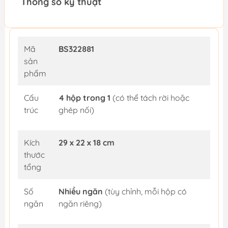
Thông số kỹ thuật
Mã
BS322881
sản
phẩm
Cấu
4 hộp trong 1
(có thể tách rời hoặc
trúc
ghép nối)
Kích
29 x 22 x 18 cm
thước
tổng
Số
Nhiều ngăn
(tùy chỉnh, mỗi hộp có
ngăn
ngăn riêng)