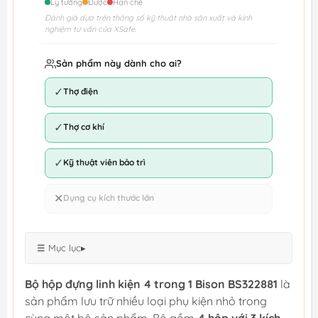
Lý tưởng
Được
Hạn chế
Đánh giá dựa trên thông số kỹ thuật nhà sản xuất và kinh
nghiệm tư vấn của XSafe.
Sản phẩm này dành cho ai?
✓
Thợ điện
✓
Thợ cơ khí
✓
Kỹ thuật viên bảo trì
✕
Dụng cụ kích thước lớn
☰ Mục lục
▸
Bộ hộp đựng linh kiện 4 trong 1 Bison BS322881
là
sản phẩm lưu trữ nhiều loại phụ kiện nhỏ trong