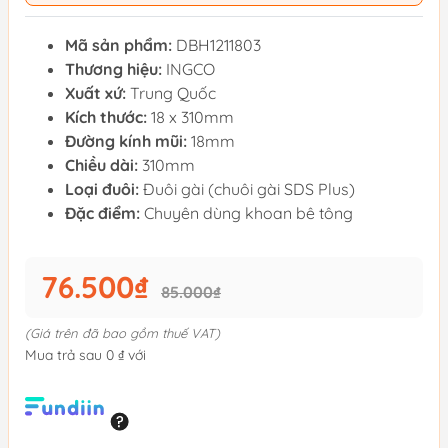
Mã sản phẩm:
DBH1211803
Thương hiệu:
INGCO
Xuất xứ:
Trung Quốc
Kích thước:
18 x 310mm
Đường kính mũi:
18mm
Chiều dài:
310mm
Loại đuôi:
Đuôi gài (chuôi gài SDS Plus)
Đặc điểm:
Chuyên dùng khoan bê tông
76.500₫
85.000₫
(Giá trên đã bao gồm thuế VAT)
Mua trả sau 0 ₫ với