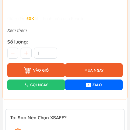
Giảm đến
50K
khi thanh toán qua Fundiin.
Xem thêm
Số lượng:
VÀO GIỎ
MUA NGAY
GỌI NGAY
ZALO
Z
Tại Sao Nên Chọn XSAFE?