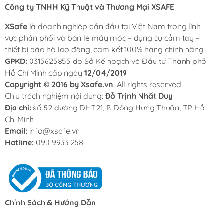
Công ty TNHH Kỹ Thuật và Thương Mại XSAFE
XSafe
là doanh nghiệp dẫn đầu tại Việt Nam trong lĩnh
vực phân phối và bán lẻ máy móc – dụng cụ cầm tay –
thiết bị bảo hộ lao động, cam kết 100% hàng chính hãng.
GPKD:
0315625855 do Sở Kế hoạch và Đầu tư Thành phố
Hồ Chí Minh cấp ngày
12/04/2019
Copyright © 2016 by Xsafe.vn
. All rights reserved
Chịu trách nghiệm nội dung:
Đỗ Trịnh Nhất Duy
Địa chỉ:
số 52 đường ĐHT21, P. Đông Hưng Thuận, TP Hồ
Chí Minh
Email:
info@xsafe.vn
Hotline:
090 9933 258
Chính Sách & Hướng Dẫn