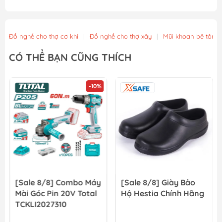
Đồ nghề cho thợ cơ khí
|
Đồ nghề cho thợ xây
|
Mũi khoan bê tông
CÓ THỂ BẠN CŨNG THÍCH
-10%
[Sale 8/8] Combo Máy
[Sale 8/8] Giày Bảo
Mài Góc Pin 20V Total
Hộ Hestia Chính Hãng
TCKLI2027310