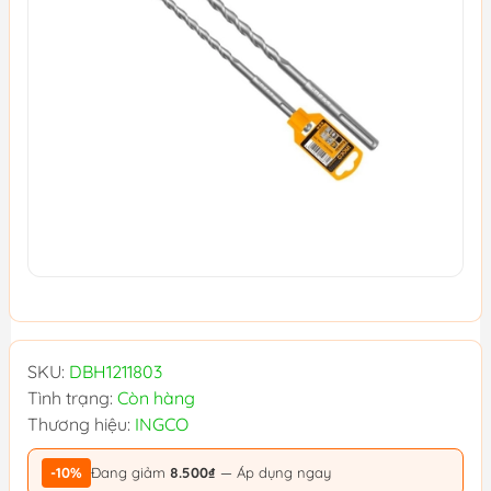
SKU:
DBH1211803
Tình trạng:
Còn hàng
Thương hiệu:
INGCO
-10%
Đang giảm
8.500₫
— Áp dụng ngay