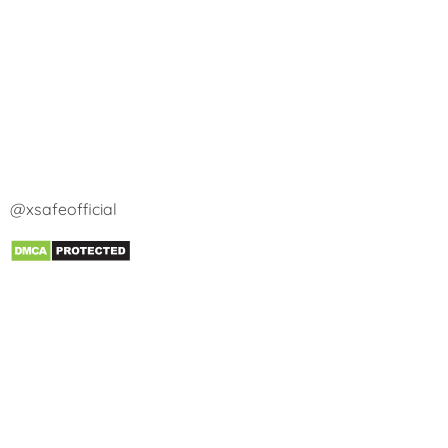
@xsafeofficial