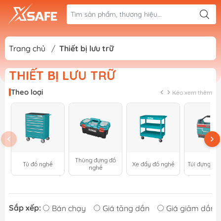
Trang chủ
/
Thiết bị lưu trữ
THIẾT BỊ LƯU TRỮ
Theo loại
Kéo xem thêm
Thùng đựng đồ
Tủ đồ nghề
Xe đẩy đồ nghề
Túi đựng đồ
nghề
Sắp xếp:
Bán chạy
Giá tăng dần
Giá giảm dần