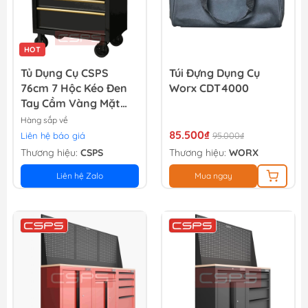
HOT
Tủ Dụng Cụ CSPS
Túi Đựng Dụng Cụ
76cm 7 Hộc Kéo Đen
Worx CDT4000
Tay Cầm Vàng Mặt
Ván Gỗ
Hàng sắp về
85.500₫
Liên hệ báo giá
95.000₫
Thương hiệu:
CSPS
Thương hiệu:
WORX
Liên hệ Zalo
Mua ngay