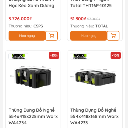
Hộc Kéo Xanh Dương
Total THT16P40125
3.726.000₫
51.300₫
57.000₫
Thương hiệu:
CSPS
Thương hiệu:
TOTAL
Mua ngay
Mua ngay
-10%
-10%
Thùng Đựng Đồ Nghề
Thùng Đựng Đồ Nghề
554x418x228mm Worx
554x418x168mm Worx
WA4234
WA4233