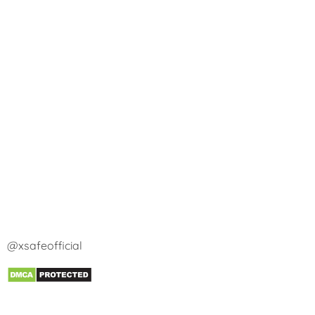
@xsafeofficial