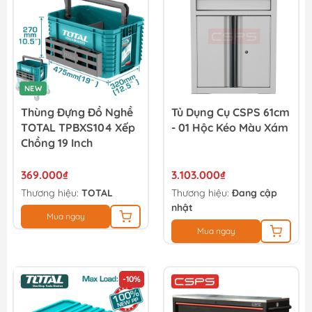
NEW
Thùng Đựng Đồ Nghề
Tủ Dụng Cụ CSPS 61cm
TOTAL TPBXS104 Xếp
- 01 Hộc Kéo Màu Xám
Chồng 19 Inch
369.000₫
3.103.000₫
Thương hiệu:
TOTAL
Thương hiệu:
Đang cập
nhật
Mua ngay
Mua ngay
-10%