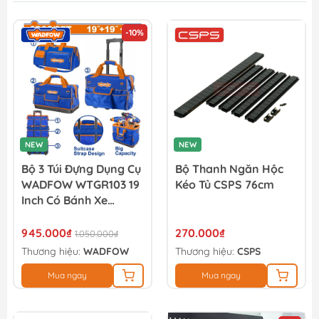
-10%
NEW
NEW
Bộ 3 Túi Đựng Dụng Cụ
Bộ Thanh Ngăn Hộc
WADFOW WTGR103 19
Kéo Tủ CSPS 76cm
Inch Có Bánh Xe
WTGR103
945.000₫
270.000₫
1.050.000₫
Thương hiệu:
WADFOW
Thương hiệu:
CSPS
Mua ngay
Mua ngay