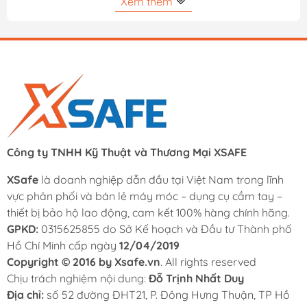
Xem thêm
- Đổi trả 15 ngày – xuất VAT đầy đủ:
Khách hàng yên
tâm mua sắm với chính sách đổi trả linh hoạt và hỗ trợ
hóa đơn VAT cho cá nhân và doanh nghiệp.
- Giao hàng nhanh:
Hỗ trợ giao hàng nhanh 2 giờ tại
TP.HCM và giao hàng toàn quốc.
Công ty TNHH Kỹ Thuật và Thương Mại XSAFE
XSafe
là doanh nghiệp dẫn đầu tại Việt Nam trong lĩnh
vực phân phối và bán lẻ máy móc – dụng cụ cầm tay –
thiết bị bảo hộ lao động, cam kết 100% hàng chính hãng.
GPKD:
0315625855 do Sở Kế hoạch và Đầu tư Thành phố
Hồ Chí Minh cấp ngày
12/04/2019
Copyright © 2016 by Xsafe.vn
. All rights reserved
Chịu trách nghiệm nội dung:
Đỗ Trịnh Nhất Duy
Địa chỉ:
số 52 đường ĐHT21, P. Đông Hưng Thuận, TP Hồ