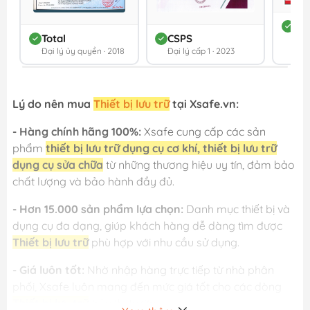
DC
Total
CSPS
Đối 
Đại lý ủy quyền · 2018
Đại lý cấp 1 · 2023
202
Lý do nên mua
Thiết bị lưu trữ
tại Xsafe.vn:
- Hàng chính hãng 100%:
Xsafe cung cấp các sản
phẩm
thiết bị lưu trữ dụng cụ cơ khí, thiết bị lưu trữ
dụng cụ sửa chữa
từ những thương hiệu uy tín, đảm bảo
chất lượng và bảo hành đầy đủ.
- Hơn 15.000 sản phẩm lựa chọn:
Danh mục thiết bị và
dụng cụ đa dạng, giúp khách hàng dễ dàng tìm được
Thiết bị lưu trữ
phù hợp với nhu cầu sử dụng.
- Giá luôn tốt:
Nhờ nhập hàng trực tiếp từ nhà phân
phối, Xsafe luôn mang đến mức giá tốt cho các dòng
Thiết bị lưu trữ
trên thị trường.