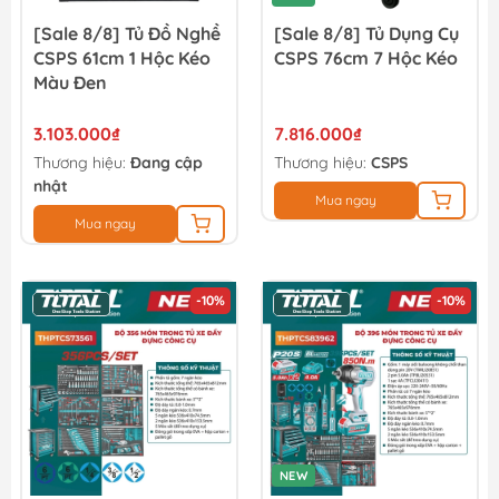
[Sale 8/8] Tủ Đồ Nghề
[Sale 8/8] Tủ Dụng Cụ
CSPS 61cm 1 Hộc Kéo
CSPS 76cm 7 Hộc Kéo
Màu Đen
3.103.000₫
7.816.000₫
Thương hiệu:
Đang cập
Thương hiệu:
CSPS
nhật
Mua ngay
Mua ngay
-10%
-10%
NEW