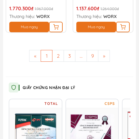
1.770.300₫
1.137.600₫
1.967.000₫
1.264.000₫
Thương hiệu:
WORX
Thương hiệu:
WORX
Mua ngay
Mua ngay
«
1
2
3
...
9
»
GIẤY CHỨNG NHẬN ĐẠI LÝ
TOTAL
CSPS