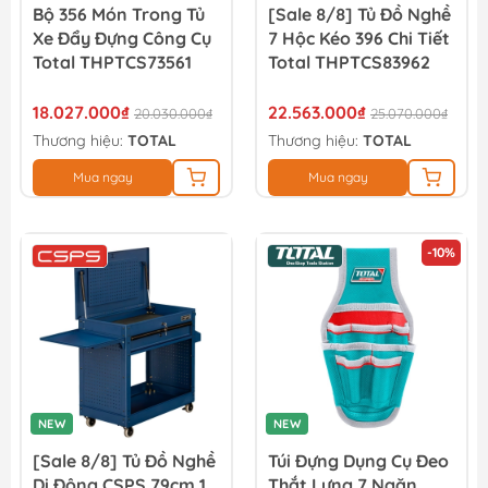
Bộ 356 Món Trong Tủ
[Sale 8/8] Tủ Đồ Nghề
Xe Đẩy Đựng Công Cụ
7 Hộc Kéo 396 Chi Tiết
Total THPTCS73561
Total THPTCS83962
18.027.000₫
22.563.000₫
20.030.000₫
25.070.000₫
Thương hiệu:
TOTAL
Thương hiệu:
TOTAL
Mua ngay
Mua ngay
-10%
NEW
NEW
[Sale 8/8] Tủ Đồ Nghề
Túi Đựng Dụng Cụ Đeo
Di Động CSPS 79cm 1
Thắt Lưng 7 Ngăn