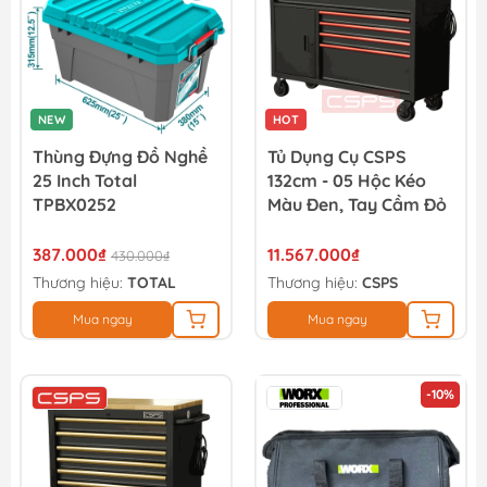
NEW
HOT
Thùng Đựng Đồ Nghề
Tủ Dụng Cụ CSPS
25 Inch Total
132cm - 05 Hộc Kéo
TPBX0252
Màu Đen, Tay Cầm Đỏ
387.000₫
11.567.000₫
430.000₫
Thương hiệu:
TOTAL
Thương hiệu:
CSPS
Mua ngay
Mua ngay
-10%