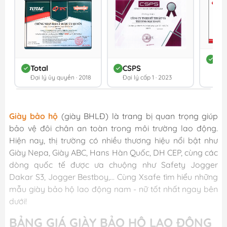
DC
Total
CSPS
Đối 
Đại lý ủy quyền · 2018
Đại lý cấp 1 · 2023
202
Giày bảo hộ
(giày BHLĐ) là trang bị quan trọng giúp
bảo vệ đôi chân an toàn trong môi trường lao động.
Hiện nay, thị trường có nhiều thương hiệu nổi bật như
Giày Nepa, Giày ABC, Hans Hàn Quốc, DH CEP, cùng các
dòng quốc tế được ưa chuộng như Safety Jogger
Dakar S3, Jogger Bestboy,… Cùng Xsafe tìm hiểu những
mẫu giày bảo hộ lao động nam - nữ tốt nhất ngay bên
dưới!
BẢNG GIÁ GIÀY BẢO HỘ LAO ĐỘNG