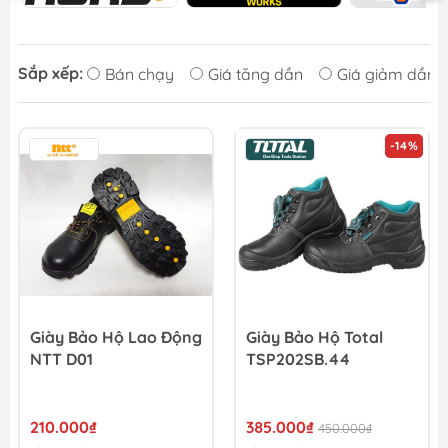
Sắp xếp:
Bán chạy
Giá tăng dần
Giá giảm dần
-14%
Giày Bảo Hộ Lao Động
Giày Bảo Hộ Total
NTT D01
TSP202SB.44
210.000₫
385.000₫
450.000₫