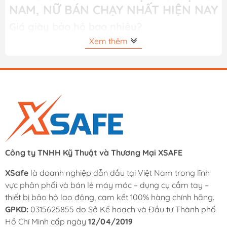
NAM, NỮ BÁN CHẠY NHẤT HIỆN NAY
Giá giày bảo hộ bao nhiêu?
Xem thêm
Giá giày bảo hộ
hiện nay dao động từ
297.000đ -
1.400.000đ
tùy theo thương hiệu (Safety Jogger, HANS,
NTT...), chất liệu da, khả năng chống đinh, chống va đập,
chống trơn trượt và cách điện.
Giá giày bảo hộ tại Xsafe cập nhật mới nhất:
Tên sản phẩm
Giá giảm
Giá cũ
Công ty TNHH Kỹ Thuật và Thương Mại XSAFE
Giày Safety Jogger
953.000₫
DAKAR S3 Black (018)
XSafe
là doanh nghiệp dẫn đầu tại Việt Nam trong lĩnh
vực phân phối và bán lẻ máy móc – dụng cụ cầm tay –
thiết bị bảo hộ lao động, cam kết 100% hàng chính hãng.
Giày Bảo Hộ Lao Động
738.000₫
GPKD:
0315625855 do Sở Kế hoạch và Đầu tư Thành phố
HANS HS207 H1
Hồ Chí Minh cấp ngày
12/04/2019