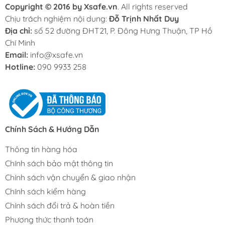
Copyright © 2016 by Xsafe.vn
. All rights reserved
Chịu trách nghiệm nội dung:
Đỗ Trịnh Nhất Duy
Giày Voltan Cách Điện
438.000₫
Địa chỉ:
số 52 đường ĐHT21, P. Đông Hưng Thuận, TP Hồ
6kV chính hãng
Chí Minh
Email:
info@xsafe.vn
Hotline:
090 9933 258
Giày Bảo Hộ Safety
1.400.000₫
Jogger Turbo 3 Chống
Va Đập, Chống Đinh
Giày Bảo Hộ Lao Động
1.135.000₫
Chính Sách & Hướng Dẫn
Cách Điện HANS HS77
Thông tin hàng hóa
Chính sách bảo mật thông tin
Giày bảo hộ Hàn Quốc
1.037.000₫
1.140.700₫
Chính sách vận chuyển & giao nhận
HANS HS81
Chính sách kiểm hàng
Chính sách đổi trả & hoàn tiền
Giày Bảo Hộ Lao Động
297.000₫
Phương thức thanh toán