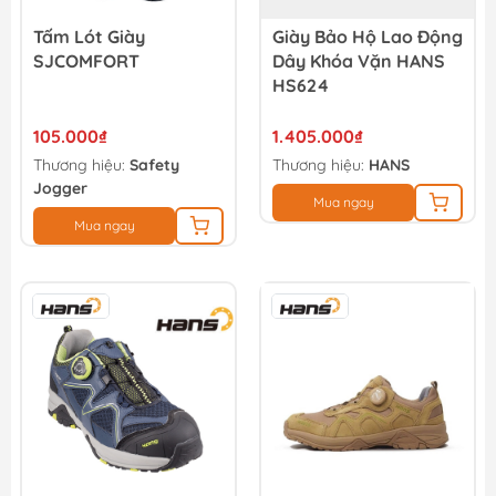
Tấm Lót Giày
Giày Bảo Hộ Lao Động
SJCOMFORT
Dây Khóa Vặn HANS
HS624
105.000₫
1.405.000₫
Thương hiệu:
Safety
Thương hiệu:
HANS
Jogger
Mua ngay
Mua ngay