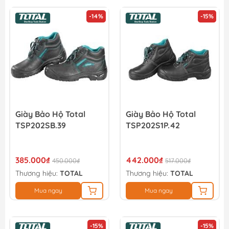
-14%
-15%
Giày Bảo Hộ Total
Giày Bảo Hộ Total
TSP202SB.39
TSP202S1P.42
385.000₫
442.000₫
450.000₫
517.000₫
Thương hiệu:
TOTAL
Thương hiệu:
TOTAL
Mua ngay
Mua ngay
-15%
-15%