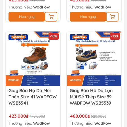
470.000₫
470.000₫
Thương hiệu:
WadFow
Thương hiệu:
WadFow
Mua ngay
Mua ngay
-10%
-10%
Giày Bảo Hộ Da Mũi
Giày Bảo Hộ Da Lộn
Thép Size 41 WADFOW
Mũi Đế Thép Size 39
WSB3541
WADFOW WSB5539
423.000₫
468.000₫
470.000₫
520.000₫
Thương hiệu:
WadFow
Thương hiệu:
WadFow