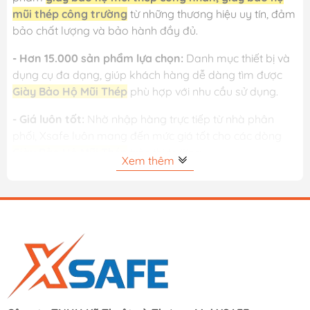
mũi thép công trường
từ những thương hiệu uy tín, đảm
bảo chất lượng và bảo hành đầy đủ.
- Hơn 15.000 sản phẩm lựa chọn:
Danh mục thiết bị và
dụng cụ đa dạng, giúp khách hàng dễ dàng tìm được
Giày Bảo Hộ Mũi Thép
phù hợp với nhu cầu sử dụng.
- Giá luôn tốt:
Nhờ nhập hàng trực tiếp từ nhà phân
phối, Xsafe luôn mang đến mức giá tốt cho các dòng
Giày Bảo Hộ Mũi Thép
trên thị trường.
Xem thêm
- Đổi trả 15 ngày – xuất VAT đầy đủ:
Khách hàng yên
tâm mua sắm với chính sách đổi trả linh hoạt và hỗ trợ
hóa đơn VAT cho cá nhân và doanh nghiệp.
- Giao hàng nhanh:
Hỗ trợ giao hàng nhanh 2 giờ tại
TP.HCM và giao hàng toàn quốc.
Xem ngay: