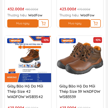
432.000₫
423.000₫
480.000₫
470.000₫
Thương hiệu:
WadFow
Thương hiệu:
WadFow
Mua ngay
Mua ngay
-10%
-10%
Giày Bảo Hộ Da Mũi
Giày Bảo Hộ Da Mũi
Thép Size 42
Thép Size 39 WADFOW
WADFOW WSB3542
WSB3539
423.000₫
423.000₫