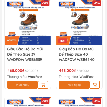
-10%
-10%
HOT
Giày Bảo Hộ Da Mũi
Giày Bảo Hộ Da Mũi
Đế Thép Size 39
Đế Thép Size 40
WADFOW WSB6539
WADFOW WSB6540
468.000₫
468.000₫
520.000₫
520.000₫
Thương hiệu:
WadFow
Thương hiệu:
WadFow
Mua ngay
Mua ngay
-10%
-10%