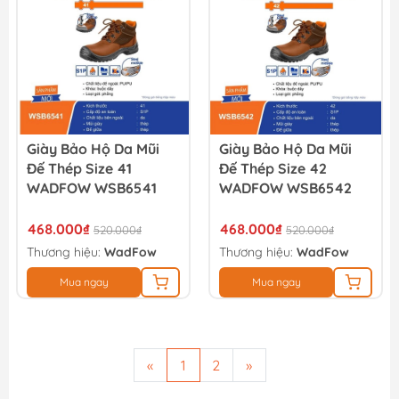
Giày Bảo Hộ Da Mũi
Giày Bảo Hộ Da Mũi
Đế Thép Size 41
Đế Thép Size 42
WADFOW WSB6541
WADFOW WSB6542
468.000₫
468.000₫
520.000₫
520.000₫
Thương hiệu:
WadFow
Thương hiệu:
WadFow
Mua ngay
Mua ngay
«
1
2
»