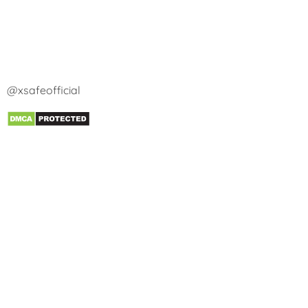
@xsafeofficial