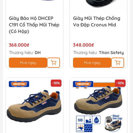
Giày Bảo Hộ DHCEP
Giày Mũi Thép Chống
C191 Cổ Thấp Mũi Thép
Va Đập Cronus Mid
(Có Hộp)
368.000₫
348.000₫
Thương hiệu:
DH
Thương hiệu:
Titan Safety
Mua ngay
Mua ngay
-10%
-10%