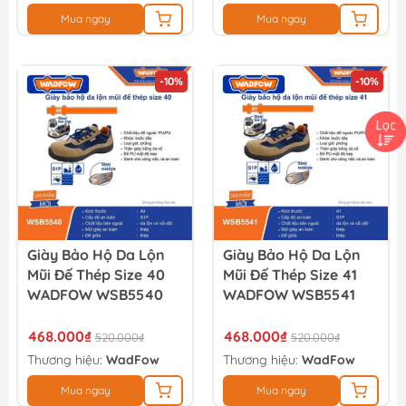
Mua ngay
Mua ngay
-10%
-10%
Giày Bảo Hộ Da Lộn
Giày Bảo Hộ Da Lộn
Mũi Đế Thép Size 40
Mũi Đế Thép Size 41
WADFOW WSB5540
WADFOW WSB5541
468.000₫
468.000₫
520.000₫
520.000₫
Thương hiệu:
WadFow
Thương hiệu:
WadFow
Mua ngay
Mua ngay