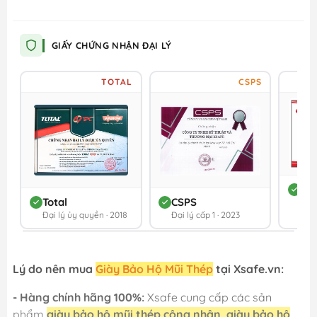
GIẤY CHỨNG NHẬN ĐẠI LÝ
TOTAL
CSPS
DC
Total
CSPS
Đối 
Đại lý ủy quyền · 2018
Đại lý cấp 1 · 2023
202
Lý do nên mua
Giày Bảo Hộ Mũi Thép
tại Xsafe.vn:
- Hàng chính hãng 100%:
Xsafe cung cấp các sản
phẩm
giày bảo hộ mũi thép công nhân, giày bảo hộ