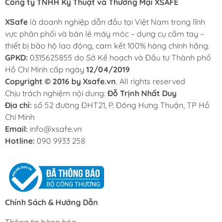
Công ty TNHH Kỹ Thuật và Thương Mại XSAFE
Giày Bảo Hộ
Giày Bảo Hộ Nam
XSafe
là doanh nghiệp dẫn đầu tại Việt Nam trong lĩnh
Giày Bảo Hộ Hàn Quốc
vực phân phối và bán lẻ máy móc – dụng cụ cầm tay –
Giày Bảo Hộ Úc
thiết bị bảo hộ lao động, cam kết 100% hàng chính hãng.
Các
địa chỉ cung cấp giày bảo hộ lao động
uy tín ở
GPKD:
0315625855 do Sở Kế hoạch và Đầu tư Thành phố
TP.HCM!
Hồ Chí Minh cấp ngày
12/04/2019
Tham khảo thêm các mẫu
giày bảo hộ của Mỹ
Copyright © 2016 by Xsafe.vn
. All rights reserved
Hướng Dẫn Chọn Size Giày Bảo Hộ
& Bảng Quy
Chịu trách nghiệm nội dung:
Đỗ Trịnh Nhất Duy
Đổi Size Chuẩn
Địa chỉ:
số 52 đường ĐHT21, P. Đông Hưng Thuận, TP Hồ
Hướng Dẫn Cách Sử Dụng Và Bảo Quản Giày Bảo
Chí Minh
Hộ
Lâu Dài
Email:
info@xsafe.vn
Hotline:
090 9933 258
Chính Sách & Hướng Dẫn