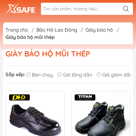
Trang chủ
/
Bảo Hộ Lao Động
/
Giày bảo hộ
/
Giày bảo hộ mũi thép
GIÀY BẢO HỘ MŨI THÉP
Sắp xếp:
Bán chạy
Giá tăng dần
Giá giảm dần