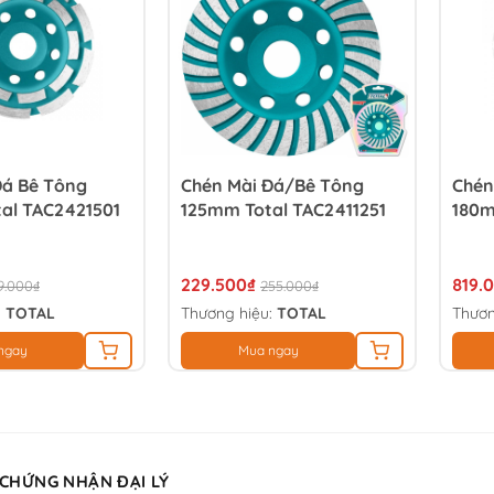
Đá Bê Tông
Chén Mài Đá/bê Tông
Chén
al TAC2421501
125mm Total TAC2411251
180m
229.500₫
819.
9.000₫
255.000₫
:
TOTAL
Thương hiệu:
TOTAL
Thươn
ngay
Mua ngay
 CHỨNG NHẬN ĐẠI LÝ