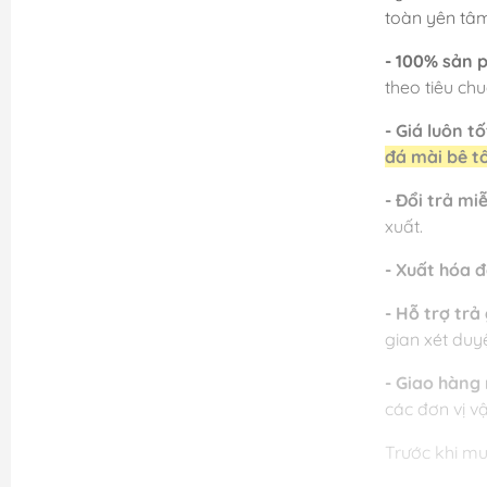
toàn yên tâ
- 100% sản 
theo tiêu ch
- Giá luôn tố
đá mài bê t
- Đổi trả mi
xuất.
- Xuất hóa 
- Hỗ trợ trả
gian xét duy
- Giao hàng 
các đơn vị vậ
Trước khi mu