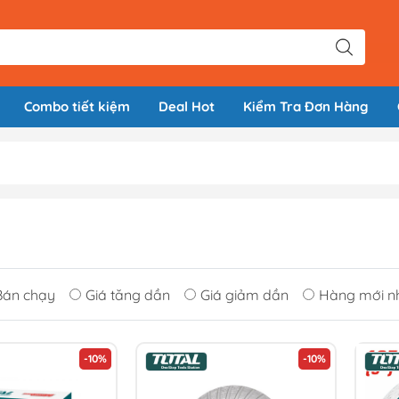
Combo tiết kiệm
Deal Hot
Kiểm Tra Đơn Hàng
Bán chạy
Giá tăng dần
Giá giảm dần
Hàng mới n
-10%
-10%