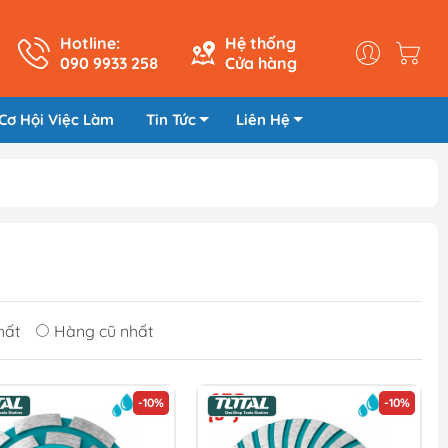
Hotline:
Hệ thống
090 9933 258
Cửa hàng
Cơ Hội Việc Làm
Tin Tức
Liên Hệ
hất
Hàng cũ nhất
-10%
-10%