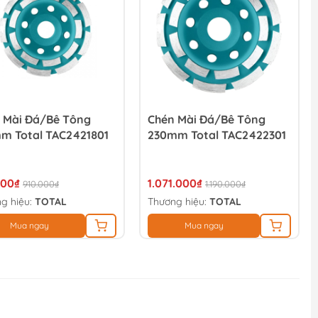
 Mài Đá/bê Tông
Chén Mài Đá/Bê Tông
m Total TAC2421801
230mm Total TAC2422301
000₫
1.071.000₫
910.000₫
1.190.000₫
g hiệu:
TOTAL
Thương hiệu:
TOTAL
Mua ngay
Mua ngay