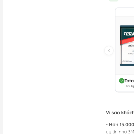
Tota
Đại l
Vì sao khác
- Hơn 15.00
uy tín như 3M