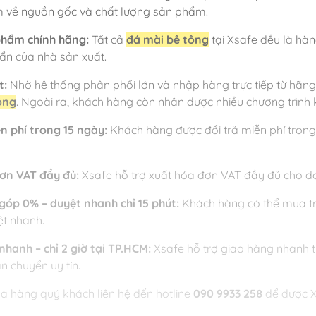
m về nguồn gốc và chất lượng sản phẩm.
phẩm chính hãng:
Tất cả
đá mài bê tông
tại Xsafe đều là hà
uẩn của nhà sản xuất.
t:
Nhờ hệ thống phân phối lớn và nhập hàng trực tiếp từ hãn
ông
. Ngoài ra, khách hàng còn nhận được nhiều chương trình 
ễn phí trong 15 ngày:
Khách hàng được đổi trả miễn phí trong
đơn VAT đầy đủ:
Xsafe hỗ trợ xuất hóa đơn VAT đầy đủ cho do
 góp 0% – duyệt nhanh chỉ 15 phút:
Khách hàng có thể mua trả 
ệt nhanh.
nhanh – chỉ 2 giờ tại TP.HCM:
Xsafe hỗ trợ giao hàng nhanh t
n chuyển uy tín.
a hàng quý khách liên hệ đến hotline
090 9933 258
để được Xs