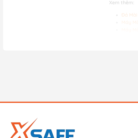
Xem thêm:
Đá Mài
Máy Mà
Máy Mà