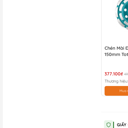
Chén Mài 
150mm Tot
377.100₫
41
Thương hiệu
Mua 
GIẤY