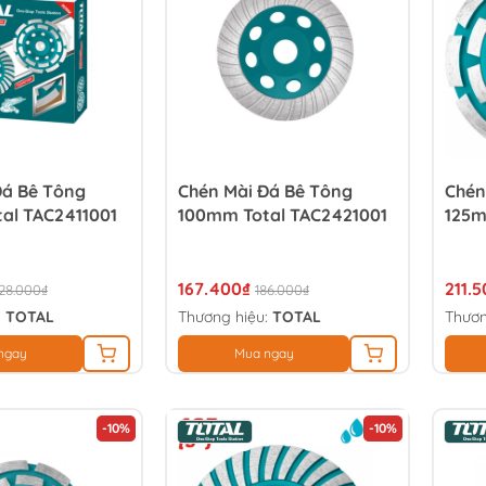
Đá Bê Tông
Chén Mài Đá Bê Tông
Chén
al TAC2411001
100mm Total TAC2421001
125m
167.400₫
211.
28.000₫
186.000₫
:
TOTAL
Thương hiệu:
TOTAL
Thươn
ngay
Mua ngay
-10%
-10%