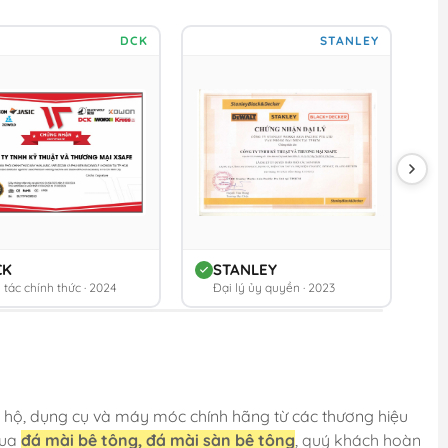
DCK
STANLEY
CK
STANLEY
 tác chính thức · 2024
Đại lý ủy quyền · 2023
 hộ, dụng cụ và máy móc chính hãng từ các thương hiệu
mua
đá mài bê tông, đá mài sàn bê tông
, quý khách hoàn