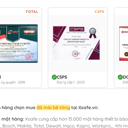
TOTAL
CSPS
l
CSPS
D
ý ủy quyền · 2018
Đại lý cấp 1 · 2023
Đối
h hàng chọn mua
đá mài bê tông
tại Xsafe.vn:
0 mặt hàng:
Xsafe cung cấp hơn 15.000 mặt hàng thiết bị bảo
, Bosch, Makita, Total, Dewalt, Ingco, Kapro, Workpro,... Khi 