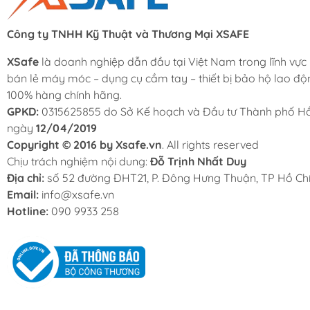
Công ty TNHH Kỹ Thuật và Thương Mại XSAFE
XSafe
là doanh nghiệp dẫn đầu tại Việt Nam trong lĩnh vực
bán lẻ máy móc – dụng cụ cầm tay – thiết bị bảo hộ lao độ
100% hàng chính hãng.
GPKD:
0315625855 do Sở Kế hoạch và Đầu tư Thành phố Hồ
ngày
12/04/2019
Copyright © 2016 by Xsafe.vn
. All rights reserved
Chịu trách nghiệm nội dung:
Đỗ Trịnh Nhất Duy
Địa chỉ:
số 52 đường ĐHT21, P. Đông Hưng Thuận, TP Hồ Chí
Email:
info@xsafe.vn
Hotline:
090 9933 258