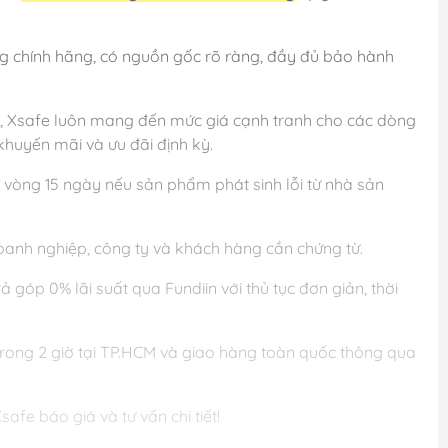
ng chính hãng, có nguồn gốc rõ ràng, đầy đủ bảo hành
g, Xsafe luôn mang đến mức giá cạnh tranh cho các dòng
khuyến mãi và ưu đãi định kỳ.
 vòng 15 ngày nếu sản phẩm phát sinh lỗi từ nhà sản
anh nghiệp, công ty và khách hàng cần chứng từ.
góp 0% lãi suất qua Fundiin với thủ tục đơn giản, thời
rong 2 giờ tại TP.HCM và giao hàng toàn quốc thông qua
afe báo giá và tư vấn chi tiết!