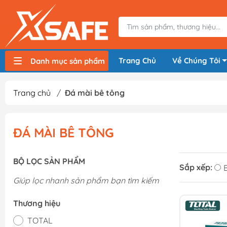
Trang Chủ
Về Chúng Tôi
Danh mục sản phẩm
Máy nén khí, bơm hơi
Máy hàn điện
Thiết bị nâng hạ, vận chuyển
Thiết bị đo
Thiết bị dùng điện
Thiết bị dùng pin
Thiết bị đựng lưu trữ
Thiết bị bảo hộ lao động
Trang chủ
/
Đá mài bê tông
ĐÁ MÀI BÊ TÔNG
BỘ LỌC SẢN PHẨM
Sắp xếp:
Giúp lọc nhanh sản phẩm bạn tìm kiếm
Thương hiệu
TOTAL