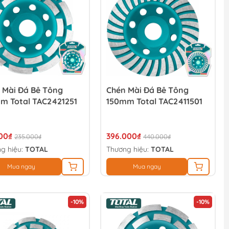
 Mài Đá Bê Tông
Chén Mài Đá Bê Tông
m Total TAC2421251
150mm Total TAC2411501
500₫
396.000₫
235.000₫
440.000₫
g hiệu:
TOTAL
Thương hiệu:
TOTAL
Mua ngay
Mua ngay
-10%
-10%