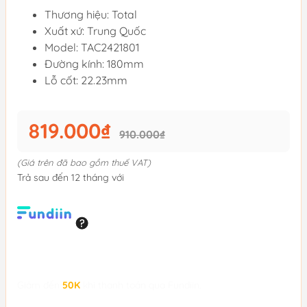
Thương hiệu: Total
Xuất xứ: Trung Quốc
Model: TAC2421801
Đường kính: 180mm
Lỗ cốt: 22.23mm
819.000₫
910.000₫
(Giá trên đã bao gồm thuế VAT)
Trả sau đến 12 tháng với
Giảm đến
50K
khi thanh toán qua Fundiin.