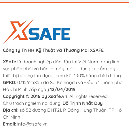
Công ty TNHH Kỹ Thuật và Thương Mại XSAFE
XSafe
là doanh nghiệp dẫn đầu tại Việt Nam trong lĩnh
vực phân phối và bán lẻ máy móc – dụng cụ cầm tay –
thiết bị bảo hộ lao động, cam kết 100% hàng chính hãng.
GPKD:
0315625855 do Sở Kế hoạch và Đầu tư Thành phố
Hồ Chí Minh cấp ngày
12/04/2019
Copyright © 2016 by Xsafe.vn
. All rights reserved
Chịu trách nghiệm nội dung:
Đỗ Trịnh Nhất Duy
Địa chỉ:
số 52 đường ĐHT21, P. Đông Hưng Thuận, TP Hồ
Chí Minh
Email:
info@xsafe.vn