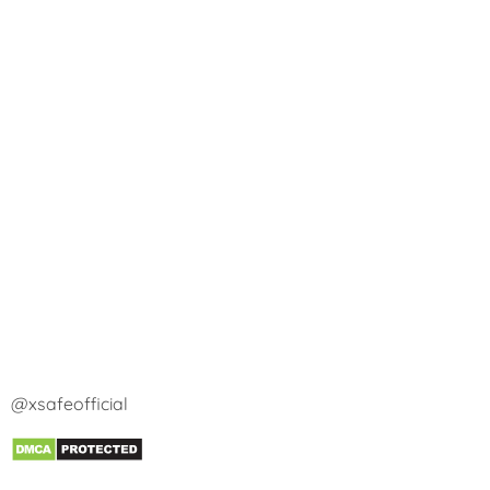
@xsafeofficial