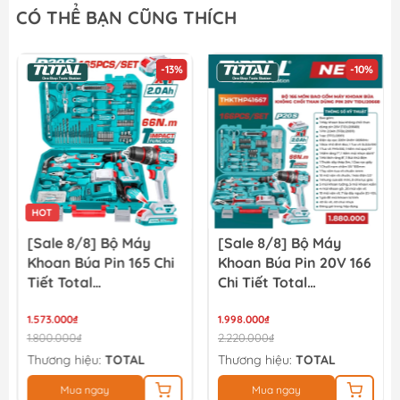
CÓ THỂ BẠN CŨNG THÍCH
-13%
-10%
HOT
[Sale 8/8] Bộ Máy
[Sale 8/8] Bộ Máy
Khoan Búa Pin 165 Chi
Khoan Búa Pin 20V 166
Tiết Total
Chi Tiết Total
THKTHP11652
TIDLI20668
1.573.000₫
THKTHP41667
1.998.000₫
1.800.000₫
2.220.000₫
Thương hiệu:
TOTAL
Thương hiệu:
TOTAL
Mua ngay
Mua ngay