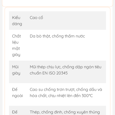
Kiểu
Cao cổ
dáng
Chất
Da bò thật, chống thấm nước
liệu
mặt
giày
Mũi
Mũi thép chịu lực, chống dập ngón tiêu
giày
chuẩn EN ISO 20345
Đế
Cao su chống trơn trượt, chống dầu và
ngoài
hóa chất, chịu nhiệt lên đến 300°C
Đế
Thép, chống đinh, chống xuyên thủng