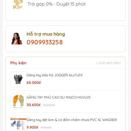
Trả góp 0% - Duyệt 15 phút
Hỗ trợ mua hàng
0909933258
Phụ kiện
↕ Vuốt xem thêm
Găng tay bảo hộ JOGGER ALLFLEX
68.000₫
GĂNG TAY PHỦ CAO SU INGCO HGVL03
30.600₫
34.000₫
Găng tay dệt kim & có đốm chấm nhựa PVC XL WKG1801
9.900₫
11.000₫