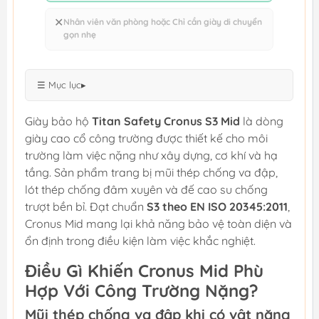
✕
Nhân viên văn phòng hoặc Chỉ cần giày di chuyển
gọn nhẹ
☰ Mục lục
▸
Giày bảo hộ
Titan Safety Cronus S3 Mid
là dòng
giày cao cổ công trường được thiết kế cho môi
trường làm việc nặng như xây dựng, cơ khí và hạ
tầng. Sản phẩm trang bị mũi thép chống va đập,
lót thép chống đâm xuyên và đế cao su chống
trượt bền bỉ. Đạt chuẩn
S3 theo EN ISO 20345:2011
,
Cronus Mid mang lại khả năng bảo vệ toàn diện và
ổn định trong điều kiện làm việc khắc nghiệt.
Điều Gì Khiến Cronus Mid Phù
Hợp Với Công Trường Nặng?
Mũi thép chống va đập khi có vật nặng