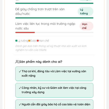
Đế giày chống trơn trượt trên sàn
Lý
dầu/nước
tưởng
Làm việc liên tục trong môi trường ngập
Hạn
nước sâu
chế
Lý tưởng
Được
Hạn chế
Đánh giá dựa trên thông số kỹ thuật nhà sản xuất và kinh
nghiệm tư vấn của XSafe.
Sản phẩm này dành cho ai?
✓
Thợ cơ khí, đóng tàu và Làm việc tại xưởng sản
xuất nặng
✓
Công nhân, kỹ sư và Giám sát làm việc tại công
trường xây dựng
✓
Người cần đôi giày bảo hộ cổ cao bảo vệ toàn diện