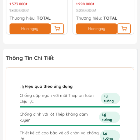
1.573.000₫
THKTHP41667
1.998.000₫
1.800.000₫
2.220.000₫
Thương hiệu:
TOTAL
Thương hiệu:
TOTAL
Mua ngay
Mua ngay
Thông Tin Chi Tiết
Hiệu quả theo ứng dụng
Chống dập ngón với mũi Thép an toàn
Lý
chịu lực
tưởng
Chống đinh với lót Thép kháng đâm
Lý
xuyên
tưởng
Thiết kế cổ cao bảo vệ cổ chân và chống
Lý
lật
tưởng