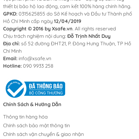
thiết bị bảo hộ lao động, cam kết 100% hàng chính hãng.
GPKD:
0315625855 do Sở Kế hoạch và Đầu tư Thành phố
Hồ Chí Minh cấp ngày
12/04/2019
Copyright © 2016 by Xsafe.vn
. All rights reserved
Chịu trách nghiệm nội dung:
Đỗ Trịnh Nhất Duy
Địa chỉ:
số 52 đường ĐHT21, P. Đông Hưng Thuận, TP Hồ
Chí Minh
Email:
info@xsafe.vn
Hotline:
090 9933 258
Chính Sách & Hướng Dẫn
Thông tin hàng hóa
Chính sách bảo mật thông tin
Chính sách vận chuyển & giao nhận