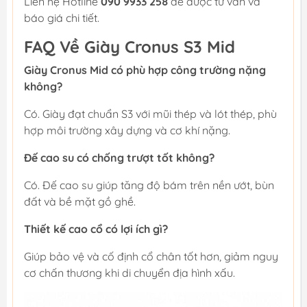
Liên hệ Hotline
090 9933 258
để được tư vấn và
báo giá chi tiết.
FAQ Về Giày Cronus S3 Mid
Giày Cronus Mid có phù hợp công trường nặng
không?
Có. Giày đạt chuẩn S3 với mũi thép và lót thép, phù
hợp môi trường xây dựng và cơ khí nặng.
Đế cao su có chống trượt tốt không?
Có. Đế cao su giúp tăng độ bám trên nền ướt, bùn
đất và bề mặt gồ ghề.
Thiết kế cao cổ có lợi ích gì?
Giúp bảo vệ và cố định cổ chân tốt hơn, giảm nguy
cơ chấn thương khi di chuyển địa hình xấu.