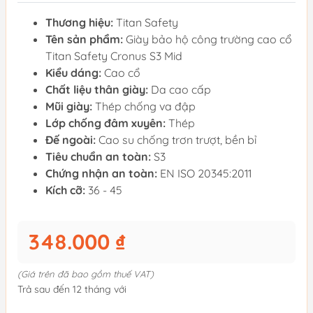
Thương hiệu:
Titan Safety
Tên sản phẩm:
Giày bảo hộ công trường cao cổ
Titan Safety Cronus S3 Mid
Kiểu dáng:
Cao cổ
Chất liệu thân giày:
Da cao cấp
Mũi giày:
Thép chống va đập
Lớp chống đâm xuyên:
Thép
Đế ngoài:
Cao su chống trơn trượt, bền bỉ
Tiêu chuẩn an toàn:
S3
Chứng nhận an toàn:
EN ISO 20345:2011
Kích cỡ:
36 - 45
348.000 ₫
(Giá trên đã bao gồm thuế VAT)
Trả sau đến 12 tháng với