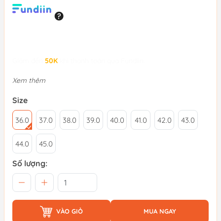
Giảm đến
50K
khi thanh toán qua Fundiin.
Xem thêm
Size
36.0
37.0
38.0
39.0
40.0
41.0
42.0
43.0
44.0
45.0
Số lượng:
VÀO GIỎ
MUA NGAY