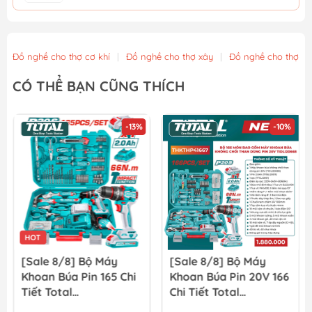
Găng tay phủ PU XL WadFow WPG1801
11.700₫
13.000₫
Đồ nghề cho thợ cơ khí
|
Đồ nghề cho thợ xây
|
Đồ nghề cho thợ m
Găng tay phủ PU in hình XL WadFow WPG1802
CÓ THỂ BẠN CŨNG THÍCH
12.600₫
14.000₫
-13%
-10%
Găng tay Nitri XL WadFow WGV2801
13.500₫
15.000₫
HOT
[Sale 8/8] Bộ Máy
[Sale 8/8] Bộ Máy
Khoan Búa Pin 165 Chi
Khoan Búa Pin 20V 166
Tiết Total
Chi Tiết Total
THKTHP11652
TIDLI20668