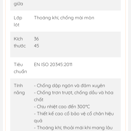
giữa
Lớp
Thoáng khí, chống mài mòn
lót
Kích
36
thước
45
Tiêu
EN ISO 20345:2011
chuẩn
Tính
- Chống dập ngón và đâm xuyên
năng
- Chống trơn trượt, chống dầu và hóa
chất
- Chịu nhiệt cao đến 300°C
- Thiết kế cao cổ bảo vệ cổ chân hiệu
quả
- Thoáng khí, thoải mái khi mang lâu