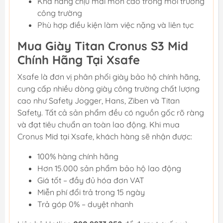
Khả năng chịu mài mòn cao trong môi trường
công trường
Phù hợp điều kiện làm việc nặng và liên tục
Mua Giày Titan Cronus S3 Mid
Chính Hãng Tại Xsafe
Xsafe là đơn vị phân phối giày bảo hộ chính hãng,
cung cấp nhiều dòng giày công trường chất lượng
cao như Safety Jogger, Hans, Ziben và Titan
Safety. Tất cả sản phẩm đều có nguồn gốc rõ ràng
và đạt tiêu chuẩn an toàn lao động. Khi mua
Cronus Mid tại Xsafe, khách hàng sẽ nhận được:
100% hàng chính hãng
Hơn 15.000 sản phẩm bảo hộ lao động
Giá tốt – đầy đủ hóa đơn VAT
Miễn phí đổi trả trong 15 ngày
Trả góp 0% – duyệt nhanh