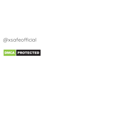
@xsafeofficial