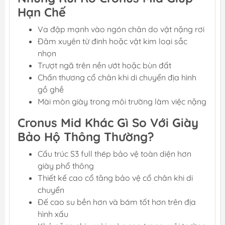
Hạn Chế
Va đập mạnh vào ngón chân do vật nặng rơi
Đâm xuyên từ đinh hoặc vật kim loại sắc
nhọn
Trượt ngã trên nền ướt hoặc bùn đất
Chấn thương cổ chân khi di chuyển địa hình
gồ ghề
Mài mòn giày trong môi trường làm việc nặng
Cronus Mid Khác Gì So Với Giày
Bảo Hộ Thông Thường?
Cấu trúc S3 full thép bảo vệ toàn diện hơn
giày phổ thông
Thiết kế cao cổ tăng bảo vệ cổ chân khi di
chuyển
Đế cao su bền hơn và bám tốt hơn trên địa
hình xấu