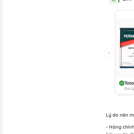
Tota
Đại l
Lý do nên 
- Hàng chín