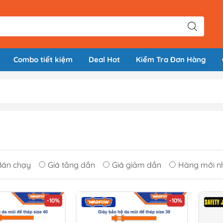
Combo tiết kiệm
Deal Hot
Kiểm Tra Đơn Hàng
Bán chạy
Giá tăng dần
Giá giảm dần
Hàng mới n
-10%
-10%