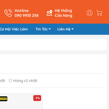
Hotline:
Hệ thống
090 9933 258
Cửa hàng
Cơ Hội Việc Làm
Tin Tức
Liên Hệ
hất
Hàng cũ nhất
-9%