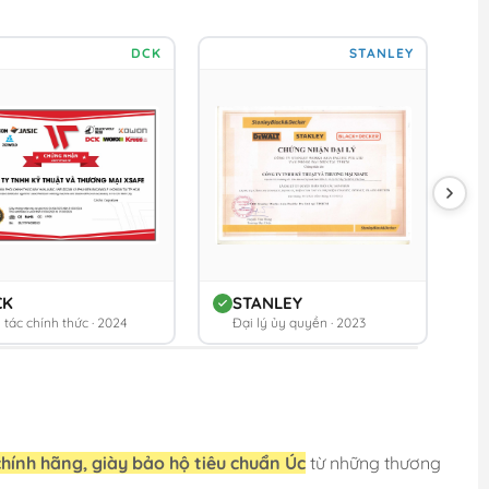
DCK
STANLEY
CK
STANLEY
 tác chính thức · 2024
Đại lý ủy quyền · 2023
chính hãng, giày bảo hộ tiêu chuẩn Úc
từ những thương