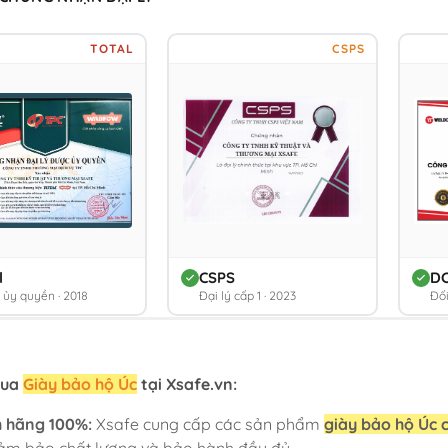
TOTAL
CSPS
l
CSPS
D
ý ủy quyền · 2018
Đại lý cấp 1 · 2023
Đối
mua
Giày bảo hộ Úc
tại Xsafe.vn:
h hãng 100%:
Xsafe cung cấp các sản phẩm
giày bảo hộ Úc 