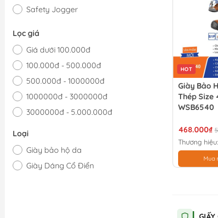
Safety Jogger
Lọc giá
Giá dưới 100.000đ
100.000đ - 500.000đ
HOT
500.000đ - 1000000đ
Giày Bảo 
1000000đ - 3000000đ
Thép Siz
WSB6540
3000000đ - 5.000.000đ
Giá trên 5.000.000đ
468.000₫
5
Loại
Thương hiệu
Giày bảo hộ da
Mua 
Giày Dáng Cổ Điển
GIẤY