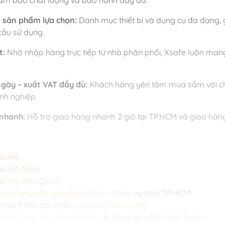
 đảm bảo chất lượng và bảo hành đầy đủ.
0 sản phẩm lựa chọn:
Danh mục thiết bị và dụng cụ đa dạng,
cầu sử dụng.
t:
Nhờ nhập hàng trực tiếp từ nhà phân phối, Xsafe luôn man
 ngày – xuất VAT đầy đủ:
Khách hàng yên tâm mua sắm với chín
nh nghiệp.
 nhanh:
Hỗ trợ giao hàng nhanh 2 giờ tại TP.HCM và giao hàn
ảo Hộ
ảo Hộ Nam
ảo Hộ Hàn Quốc
a chỉ cung cấp giày bảo hộ lao động
uy tín ở TP.HCM!
khảo thêm các mẫu
giày bảo hộ của Mỹ
Dẫn Chọn Size Giày Bảo Hộ
& Bảng Quy Đổi Size Chuẩn