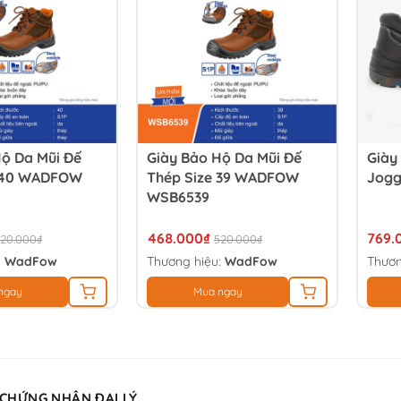
Hộ Da Mũi Đế
Giày Bảo Hộ Da Mũi Đế
Giày
e 40 WADFOW
Thép Size 39 WADFOW
Jogg
WSB6539
468.000₫
769.
20.000₫
520.000₫
:
WadFow
Thương hiệu:
WadFow
Thươn
ngay
Mua ngay
 CHỨNG NHẬN ĐẠI LÝ