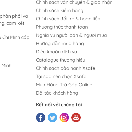
Chính sách vận chuyển & giao nhận
Chính sách kiểm hàng
 phân phối và
Chính sách đổi trả & hoàn tiền
ng, cam kết
Phương thức thanh toán
Nghĩa vụ người bán & người mua
 Chí Minh cấp
Hướng dẫn mua hàng
Điều khoản dịch vụ
Catalogue thương hiệu
 Minh
Chính sách bảo hành Xsafe
Tại sao nên chọn Xsafe
Mua Hàng Trả Góp Online
Đối tác khách hàng
Kết nối với chúng tôi