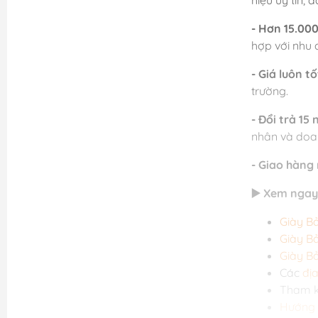
hiệu uy tín,
- Hơn 15.00
hợp với nhu 
- Giá luôn tố
trường.
- Đổi trả 15
nhân và doa
- Giao hàng
▶️ Xem ngay
Giày B
Giày B
Giày B
Các
đị
Tham 
Hướng 