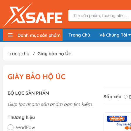
Trang Chủ
Về Chúng Tôi
Danh mục sản phẩm
Máy nén khí, bơm hơi
Máy hàn điện
Thiết bị nâng hạ, vận chuyển
Thiết bị đo
Thiết bị dùng điện
Thiết bị dùng pin
Thiết bị đựng lưu trữ
Thiết bị bảo hộ lao động
Trang chủ
/
Giày bảo hộ Úc
GIÀY BẢO HỘ ÚC
BỘ LỌC SẢN PHẨM
Sắp xếp:
Giúp lọc nhanh sản phẩm bạn tìm kiếm
Thương hiệu
WadFow