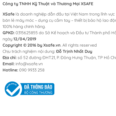
Công ty TNHH Kỹ Thuật và Thương Mại XSAFE
XSafe
là doanh nghiệp dẫn đầu tại Việt Nam trong lĩnh vực
bán lẻ máy móc – dụng cụ cầm tay – thiết bị bảo hộ lao độ
100% hàng chính hãng.
GPKD:
0315625855 do Sở Kế hoạch và Đầu tư Thành phố Hồ
ngày
12/04/2019
Copyright © 2016 by Xsafe.vn
. All rights reserved
Chịu trách nghiệm nội dung:
Đỗ Trịnh Nhất Duy
Địa chỉ:
số 52 đường ĐHT21, P. Đông Hưng Thuận, TP Hồ Chí
Email:
info@xsafe.vn
Hotline:
090 9933 258