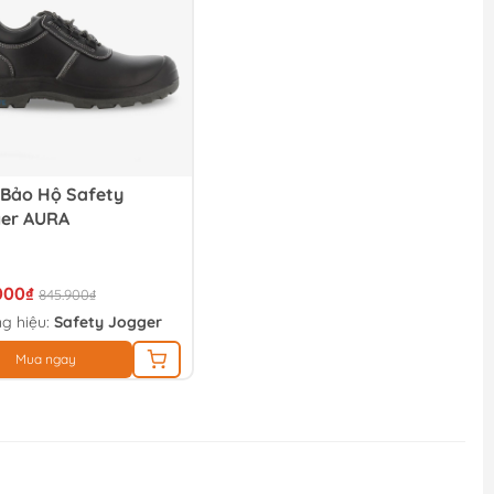
 Bảo Hộ Safety
er AURA
000₫
845.900₫
g hiệu:
Safety Jogger
Mua ngay