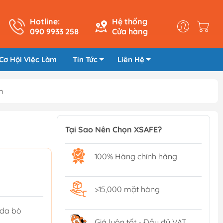
Hotline:
Hệ thống
090 9933 258
Cửa hàng
Cơ Hội Việc Làm
Tin Tức
Liên Hệ
m
Tại Sao Nên Chọn XSAFE?
100% Hàng chính hãng
>15,000 mặt hàng
 da bò
Giá luôn tốt - Đầy đủ VAT