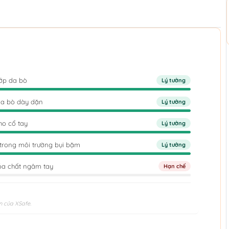
lớp da bò
Lý tưởng
da bò dày dặn
Lý tưởng
ho cổ tay
Lý tưởng
 trong môi trường bụi bặm
Lý tưởng
óa chất ngâm tay
Hạn chế
n của XSafe.