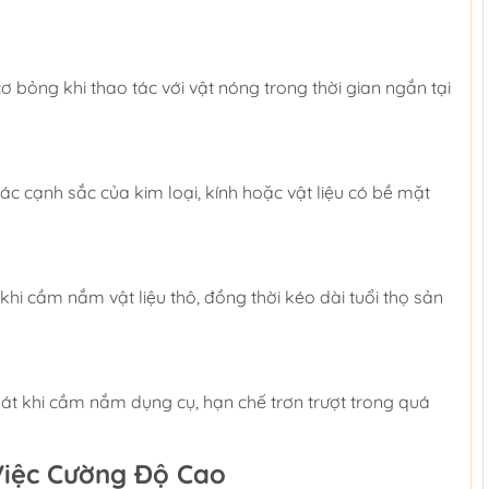
ơ bỏng khi thao tác với vật nóng trong thời gian ngắn tại
các cạnh sắc của kim loại, kính hoặc vật liệu có bề mặt
i cầm nắm vật liệu thô, đồng thời kéo dài tuổi thọ sản
át khi cầm nắm dụng cụ, hạn chế trơn trượt trong quá
Việc Cường Độ Cao