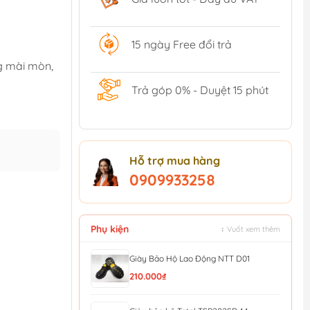
15 ngày Free đổi trả
ng mài mòn,
Trả góp 0% - Duyệt 15 phút
Hỗ trợ mua hàng
0909933258
Phụ kiện
↕ Vuốt xem thêm
Giày Bảo Hộ Lao Động NTT D01
210.000₫