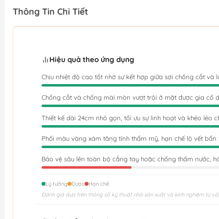
Thông Tin Chi Tiết
Hiệu quả theo ứng dụng
Chịu nhiệt độ cao tốt nhờ sự kết hợp giữa sợi chống cắt và 
Chống cắt và chống mài mòn vượt trội ở mặt được gia cố 
Thiết kế dài 24cm nhỏ gọn, tối ưu sự linh hoạt và khéo léo c
Phối màu vàng xám tăng tính thẩm mỹ, hạn chế lộ vết bẩn
Bảo vệ sâu lên toàn bộ cẳng tay hoặc chống thấm nước, h
Lý tưởng
Được
Hạn chế
Đánh giá dựa trên thông số kỹ thuật nhà sản xuất và kinh nghiệm tư vấ