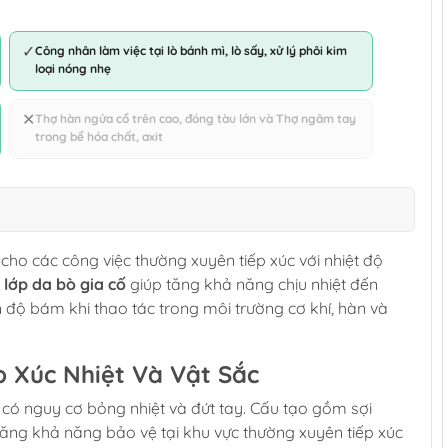
✓
Công nhân làm việc tại lò bánh mì, lò sấy, xử lý phôi kim
loại nóng nhẹ
✕
Thợ hàn ngửa cổ trên cao, đóng tàu lớn và Thợ ngâm tay
trong bể hóa chất, axit
cho các công việc thường xuyên tiếp xúc với nhiệt độ
à
lớp da bò gia cố
giúp tăng khả năng chịu nhiệt đến
n độ bám khi thao tác trong môi trường cơ khí, hàn và
p Xúc Nhiệt Và Vật Sắc
có nguy cơ bỏng nhiệt và đứt tay. Cấu tạo gồm sợi
ăng khả năng bảo vệ tại khu vực thường xuyên tiếp xúc