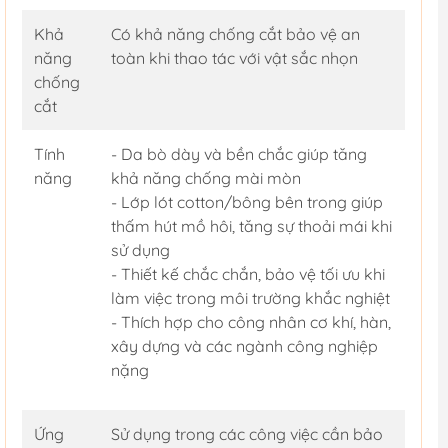
Khả
Có khả năng chống cắt bảo vệ an
năng
toàn khi thao tác với vật sắc nhọn
chống
cắt
Tính
- Da bò dày và bền chắc giúp tăng
năng
khả năng chống mài mòn
- Lớp lót cotton/bông bên trong giúp
thấm hút mồ hôi, tăng sự thoải mái khi
sử dụng
- Thiết kế chắc chắn, bảo vệ tối ưu khi
làm việc trong môi trường khắc nghiệt
- Thích hợp cho công nhân cơ khí, hàn,
xây dựng và các ngành công nghiệp
nặng
Ứng
Sử dụng trong các công việc cần bảo