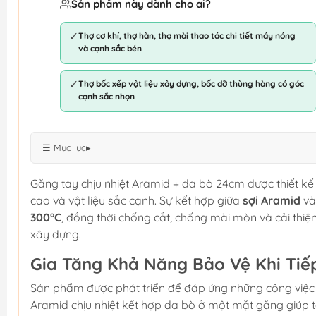
Sản phẩm này dành cho ai?
✓
Thợ cơ khí, thợ hàn, thợ mài thao tác chi tiết máy nóng
và cạnh sắc bén
✓
Thợ bốc xếp vật liệu xây dựng, bốc dỡ thùng hàng có góc
cạnh sắc nhọn
☰ Mục lục
▸
Găng tay chịu nhiệt Aramid + da bò 24cm được thiết kế 
cao và vật liệu sắc cạnh. Sự kết hợp giữa
sợi Aramid
v
300°C
, đồng thời chống cắt, chống mài mòn và cải thiệ
xây dựng.
Gia Tăng Khả Năng Bảo Vệ Khi Tiế
Sản phẩm được phát triển để đáp ứng những công việc 
Aramid chịu nhiệt kết hợp da bò ở một mặt găng giúp t