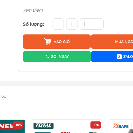
Xem thêm
Số lượng:
VÀO GIỎ
MUA NGA
GỌI NGAY
ZALO
Z
mộc
-10%
-10%