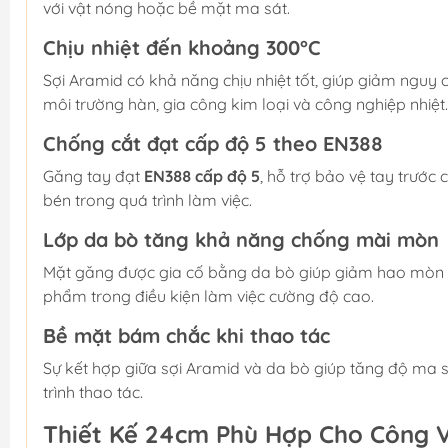
với vật nóng hoặc bề mặt ma sát.
Chịu nhiệt đến khoảng 300°C
Sợi Aramid có khả năng chịu nhiệt tốt, giúp giảm nguy c
môi trường hàn, gia công kim loại và công nghiệp nhiệt.
Chống cắt đạt cấp độ 5 theo EN388
Găng tay đạt
EN388 cấp độ 5
, hỗ trợ bảo vệ tay trước 
bén trong quá trình làm việc.
Lớp da bò tăng khả năng chống mài mòn
Mặt găng được gia cố bằng da bò giúp giảm hao mòn kh
phẩm trong điều kiện làm việc cường độ cao.
Bề mặt bám chắc khi thao tác
Sự kết hợp giữa sợi Aramid và da bò giúp tăng độ ma s
trình thao tác.
Thiết Kế 24cm Phù Hợp Cho Công 