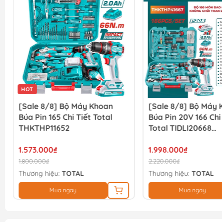
HOT
[Sale 8/8] Bộ Máy Khoan
[Sale 8/8] Bộ Máy
Búa Pin 165 Chi Tiết Total
Búa Pin 20V 166 Chi
THKTHP11652
Total TIDLI20668
THKTHP41667
1.573.000₫
1.998.000₫
1.800.000₫
2.220.000₫
Thương hiệu:
TOTAL
Thương hiệu:
TOTAL
Mua ngay
Mua ngay