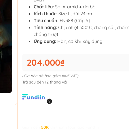
Chất liệu:
Sợi Aramid + da bò
Kích thước:
Size L, dài 24cm
Tiêu chuẩn:
EN388 (Cấp 5)
Tính năng:
Chịu nhiệt 300°C, chống cắt, chố
chống trượt
Ứng dụng:
Hàn, cơ khí, xây dựng
204.000₫
(Giá trên đã bao gồm thuế VAT)
Trả sau đến 12 tháng với
Giảm đến
50K
khi thanh toán qua Fundiin.