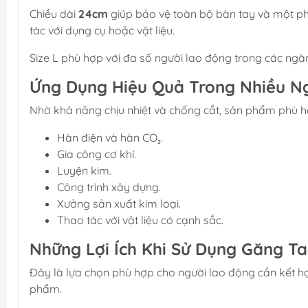
Chiều dài
24cm
giúp bảo vệ toàn bộ bàn tay và một phầ
tác với dụng cụ hoặc vật liệu.
Size L phù hợp với đa số người lao động trong các ngàn
Ứng Dụng Hiệu Quả Trong Nhiều 
Nhờ khả năng chịu nhiệt và chống cắt, sản phẩm phù hợ
Hàn điện và hàn CO₂.
Gia công cơ khí.
Luyện kim.
Công trình xây dựng.
Xưởng sản xuất kim loại.
Thao tác với vật liệu có cạnh sắc.
Những Lợi Ích Khi Sử Dụng Găng T
Đây là lựa chọn phù hợp cho người lao động cần kết h
phẩm.