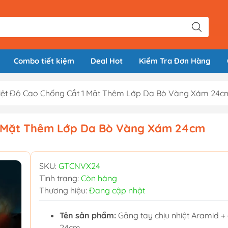
Combo tiết kiệm
Deal Hot
Kiểm Tra Đơn Hàng
iệt Độ Cao Chống Cắt 1 Mặt Thêm Lớp Da Bò Vàng Xám 24c
1 Mặt Thêm Lớp Da Bò Vàng Xám 24cm
SKU:
GTCNVX24
Tình trạng:
Còn hàng
Thương hiệu:
Đang cập nhật
Tên sản phẩm:
Găng tay chịu nhiệt Aramid +
24cm