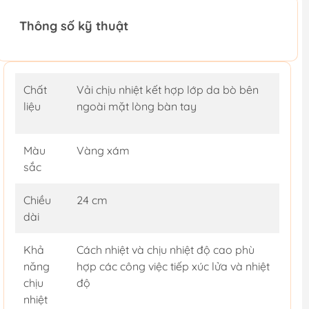
Thông số kỹ thuật
Chất
Vải chịu nhiệt kết hợp lớp da bò bên
liệu
ngoài mặt lòng bàn tay
Màu
Vàng xám
sắc
Chiều
24 cm
dài
Khả
Cách nhiệt và chịu nhiệt độ cao phù
năng
hợp các công việc tiếp xúc lửa và nhiệt
chịu
độ
nhiệt