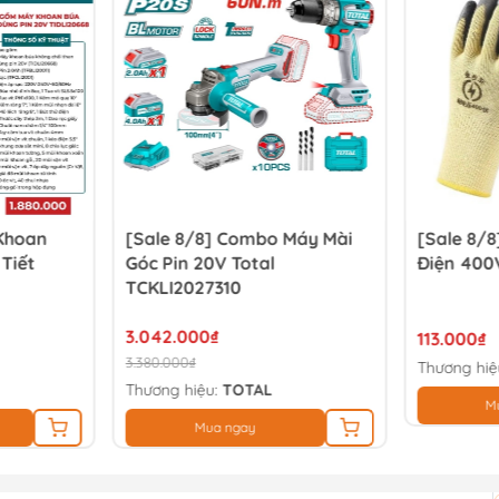
 Khoan
[Sale 8/8] Combo Máy Mài
[Sale 8/8
 Tiết
Góc Pin 20V Total
Điện 400
TCKLI2027310
3.042.000₫
113.000₫
3.380.000₫
Thương hiệ
Thương hiệu:
TOTAL
M
Mua ngay