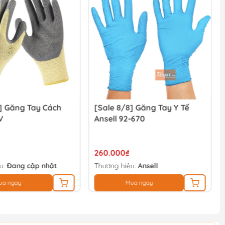
] Găng Tay Cách
[Sale 8/8] Găng Tay Y Tế
V
Ansell 92-670
260.000₫
u:
Đang cập nhật
Thương hiệu:
Ansell
ua ngay
Mua ngay