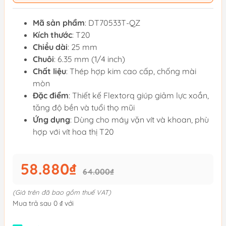
Mã sản phẩm
: DT70533T-QZ
Kích thước
: T20
Chiều dài
: 25 mm
Chuôi
: 6.35 mm (1/4 inch)
Chất liệu
: Thép hợp kim cao cấp, chống mài
mòn
Đặc điểm
: Thiết kế Flextorq giúp giảm lực xoắn,
tăng độ bền và tuổi thọ mũi
Ứng dụng
: Dùng cho máy vặn vít và khoan, phù
hợp với vít hoa thị T20
58.880₫
64.000₫
(Giá trên đã bao gồm thuế VAT)
Mua trả sau 0 ₫ với