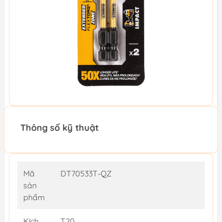
Thông số kỹ thuật
Mã
DT70533T-QZ
sản
phẩm
Kích
T20