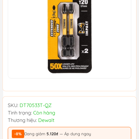
SKU:
DT70533T-QZ
Tình trạng:
Còn hàng
Thương hiệu:
Dewalt
-8%
Đang giảm
5.120₫
— Áp dụng ngay