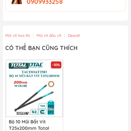
0909933258
Mũi vít hoa thị
|
Mũi vít đầu vít
|
Dewalt
CÓ THỂ BẠN CŨNG THÍCH
-10%
Bộ 10 Mũi Bắt Vít
T25x200mm Total