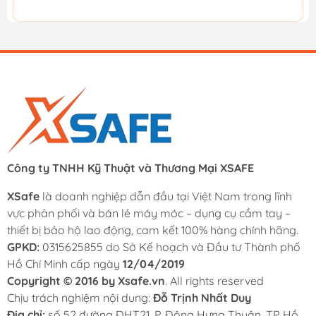
Công ty TNHH Kỹ Thuật và Thương Mại XSAFE
XSafe
là doanh nghiệp dẫn đầu tại Việt Nam trong lĩnh
vực phân phối và bán lẻ máy móc – dụng cụ cầm tay –
thiết bị bảo hộ lao động, cam kết 100% hàng chính hãng.
GPKD:
0315625855 do Sở Kế hoạch và Đầu tư Thành phố
Hồ Chí Minh cấp ngày
12/04/2019
Copyright © 2016 by Xsafe.vn
. All rights reserved
Chịu trách nghiệm nội dung:
Đỗ Trịnh Nhất Duy
Địa chỉ:
số 52 đường ĐHT21, P. Đông Hưng Thuận, TP Hồ