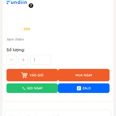
Giảm đến
50K
khi thanh toán qua Fundiin.
Xem thêm
Số lượng:
VÀO GIỎ
MUA NGAY
GỌI NGAY
ZALO
Z