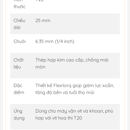
thước
Chiều
25 mm
dài
Chuôi
6.35 mm (1/4 inch)
Chất
Thép hợp kim cao cấp, chống mài
liệu
mòn
Đặc
Thiết kế Flextorq giúp giảm lực xoắn,
điểm
tăng độ bền và tuổi thọ mũi
Ứng
Dùng cho máy vặn vít và khoan, phù
dụng
hợp với vít hoa thị T20