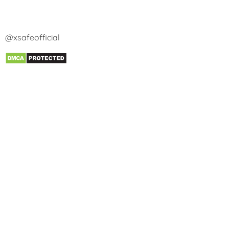
@xsafeofficial