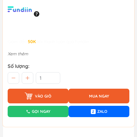
Giảm đến
50K
khi thanh toán qua Fundiin.
Xem thêm
Số lượng:
VÀO GIỎ
MUA NGAY
GỌI NGAY
ZALO
Z