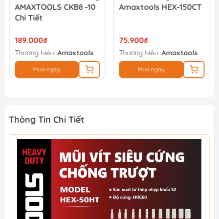
AMAXTOOLS CKB8 -10
Amaxtools HEX-150CT
Chi Tiết
189.000₫
75.900₫
Thương hiệu:
Amaxtools
Thương hiệu:
Amaxtools
Mua ngay
Mua ngay
Thông Tin Chi Tiết