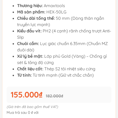
Thương hiệu:
Amaxtools
Mã sản phẩm:
HEX-50LG
Chiều dài tổng thể:
50 mm (Dòng thân ngắn
truyền lực mạnh)
Kiểu đầu vít:
PH2 (4 cạnh) rãnh chống trượt Anti-
Slip
Chuôi cắm:
Lục giác chuẩn 6.35mm (Chuẩn MZ
đuôi dài)
Xử lý bề mặt:
Lớp phủ Gold (Vàng) – Chống gỉ
sét & tăng độ cứng
Chất liệu cốt:
Thép S2 tôi nhiệt siêu cứng
Từ tính:
Từ tính mạnh (Giữ vít chắc chắn)
155.000₫
182.000₫
(Giá trên đã bao gồm thuế VAT)
Mua trả sau 0 ₫ với