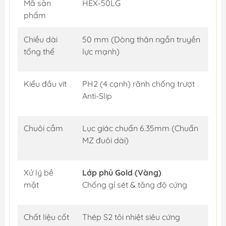
Mã sản
HEX-50LG
phẩm
Chiều dài
50 mm (Dòng thân ngắn truyền
tổng thể
lực mạnh)
Kiểu đầu vít
PH2 (4 cạnh) rãnh chống trượt
Anti-Slip
Chuôi cắm
Lục giác chuẩn 6.35mm (Chuẩn
MZ đuôi dài)
Xử lý bề
Lớp phủ Gold (Vàng)
mặt
Chống gỉ sét & tăng độ cứng
Chất liệu cốt
Thép S2 tôi nhiệt siêu cứng