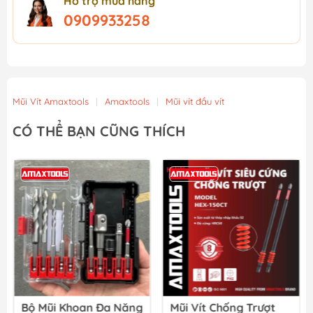
Hỗ trợ mua hàng
0909933258
Mũi Vít Amaxtools
|
Amaxtools
|
Mũi vít đầu vít
CÓ THỂ BẠN CŨNG THÍCH
Bộ Mũi Khoan Đa Năng
Mũi Vít Chống Trượt