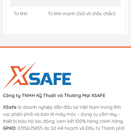
Từ tính
Từ tính mạnh (Giữ vít chắc chắn)
Công ty TNHH Kỹ Thuật và Thương Mại XSAFE
XSafe
là doanh nghiệp dẫn đầu tại Việt Nam trong lĩnh
vực phân phối và bán lẻ máy móc – dụng cụ cầm tay –
thiết bị bảo hộ lao động, cam kết 100% hàng chính hãng.
GPKD:
0315625855 do Sở Kế hoạch và Đầu tư Thành phố