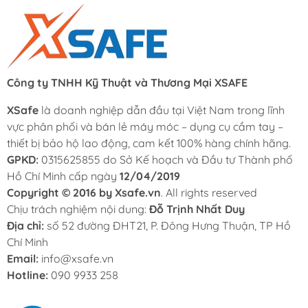
Công ty TNHH Kỹ Thuật và Thương Mại XSAFE
XSafe
là doanh nghiệp dẫn đầu tại Việt Nam trong lĩnh
vực phân phối và bán lẻ máy móc – dụng cụ cầm tay –
thiết bị bảo hộ lao động, cam kết 100% hàng chính hãng.
GPKD:
0315625855 do Sở Kế hoạch và Đầu tư Thành phố
Hồ Chí Minh cấp ngày
12/04/2019
Copyright © 2016 by Xsafe.vn
. All rights reserved
Chịu trách nghiệm nội dung:
Đỗ Trịnh Nhất Duy
Địa chỉ:
số 52 đường ĐHT21, P. Đông Hưng Thuận, TP Hồ
Chí Minh
Email:
info@xsafe.vn
Hotline:
090 9933 258