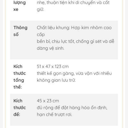
lượng
nhẹ, thuận tiện khi di chuyển và cất
xe
giữ.
Thông
Chất liệu khung: Hợp kim nhôm cao
số
cấp
bền bỉ, chịu lực tốt, chống gỉ sét và dễ
dàng vệ sinh.
Kích
51 x 47 x 123 cm
thước
thiết kế gọn gàng, vừa vặn với nhiều
tổng
không gian lưu trữ.
thể:
Kích
45 x 23 cm
thước
đủ rộng để đặt hàng hóa ổn định,
đế:
hạn chế trượt rơi.