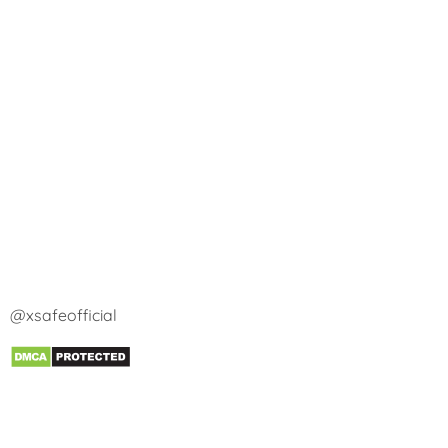
@xsafeofficial