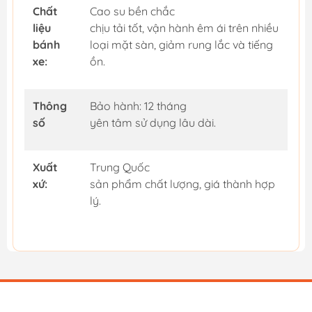
Chất
Cao su bền chắc
liệu
chịu tải tốt, vận hành êm ái trên nhiều
bánh
loại mặt sàn, giảm rung lắc và tiếng
xe:
ồn.
Thông
Bảo hành: 12 tháng
số
yên tâm sử dụng lâu dài.
Xuất
Trung Quốc
xứ:
sản phẩm chất lượng, giá thành hợp
lý.