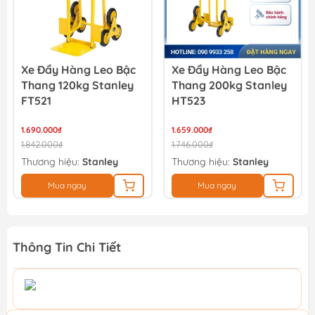
Xe Đẩy Hàng Leo Bậc
Xe Đẩy Hàng Leo Bậc
Thang 120kg Stanley
Thang 200kg Stanley
FT521
HT523
1.690.000₫
1.659.000₫
1.842.000₫
1.746.000₫
Thương hiệu:
Stanley
Thương hiệu:
Stanley
Mua ngay
Mua ngay
Thông Tin Chi Tiết