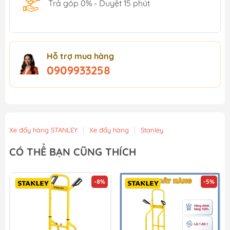
Trả góp 0% - Duyệt 15 phút
Hỗ trợ mua hàng
0909933258
Xe đẩy hàng STANLEY
|
Xe đẩy hàng
|
Stanley
CÓ THỂ BẠN CŨNG THÍCH
-8%
-5%