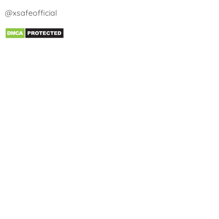
@xsafeofficial