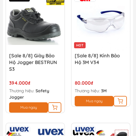
HOT
[Sale 8/8] Giày Bảo
[Sale 8/8] Kính Bảo
Hộ Jogger BESTRUN
Hộ 3M V34
S3
394.000₫
80.000₫
Thương hiệu:
Safety
Thương hiệu:
3M
Jogger
Mua ngay
Mua ngay