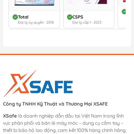
DC
Total
CSPS
Đối 
Đại lý ủy quyền · 2018
Đại lý cấp 1 · 2023
202
Công ty TNHH Kỹ Thuật và Thương Mại XSAFE
XSafe
là doanh nghiệp dẫn đầu tại Việt Nam trong lĩnh
vực phân phối và bán lẻ máy móc – dụng cụ cầm tay –
thiết bị bảo hộ lao động, cam kết 100% hàng chính hãng.