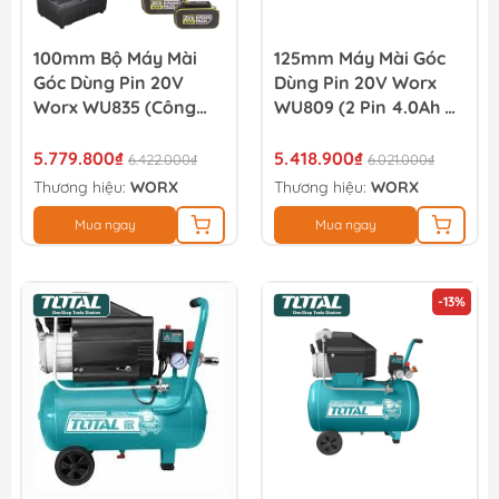
100mm Bộ Máy Mài
125mm Máy Mài Góc
Góc Dùng Pin 20V
Dùng Pin 20V Worx
Worx WU835 (Công
WU809 (2 Pin 4.0Ah &
Tắc Bóp)
Sạc)
5.779.800₫
5.418.900₫
6.422.000₫
6.021.000₫
Thương hiệu:
WORX
Thương hiệu:
WORX
Mua ngay
Mua ngay
-13%