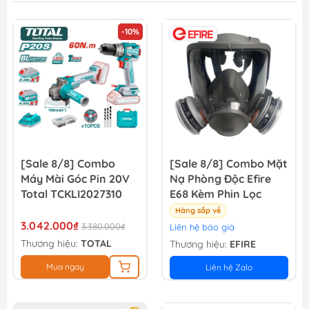
-10%
[Sale 8/8] Combo
[Sale 8/8] Combo Mặt
Máy Mài Góc Pin 20V
Nạ Phòng Độc Efire
Total TCKLI2027310
E68 Kèm Phin Lọc
Hàng sắp về
3.042.000₫
3.380.000₫
Liên hệ báo giá
Thương hiệu:
TOTAL
Thương hiệu:
EFIRE
Mua ngay
Liên hệ Zalo