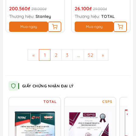
200.560₫
26.100₫
218.000₫
29.000₫
Thương hiệu:
Stanley
Thương hiệu:
TOTAL
Mua ngay
Mua ngay
«
1
2
3
...
52
»
GIẤY CHỨNG NHẬN ĐẠI LÝ
TOTAL
CSPS