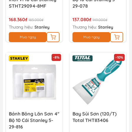
STHT29094-8MF
29-078
168.360₫
137.080₫
183.000₫
149.000₫
Thương hiệu:
Stanley
Thương hiệu:
Stanley
Mua ngay
Mua ngay
-8%
-10%
Bánh Bông Lăn Sơn 4''
Bay Sủi Sơn (120/T)
Bộ 10 Cái Stanley 5-
Total THT83406
29-816