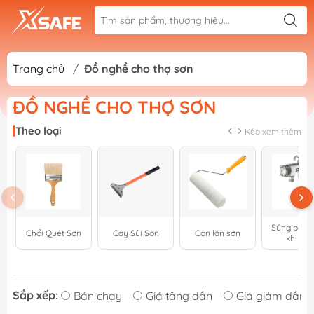
Trang chủ
/
Đồ nghề cho thợ sơn
ĐỒ NGHỀ CHO THỢ SƠN
Theo loại
Kéo xem thêm
Súng phun
Chổi Quét Sơn
Cây Sủi Sơn
Con lăn sơn
khí nén
Sắp xếp:
Bán chạy
Giá tăng dần
Giá giảm dần