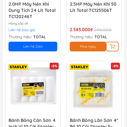
2.0HP Máy Nén Khí
2.5HP Máy Nén Khí 50
Dung Tích 24 Lít Total
Lít Total TC125506T
TC120246T
Hàng sắp về
2.583.000₫
Liên hệ báo giá
2.956.000₫
Thương hiệu:
TOTAL
Thương hiệu:
TOTAL
Liên hệ Zalo
Mua ngay
-8%
-8%
Bánh Bông Cán Sơn 4
Bánh Bông Lăn Sơn 4''
Inch Vỉ 10 Cái Stanley
Bộ 10 Cái Stanley 5-