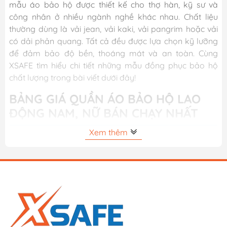
mẫu áo bảo hộ được thiết kế cho thợ hàn, kỹ sư và
công nhân ở nhiều ngành nghề khác nhau. Chất liệu
thường dùng là vải jean, vải kaki, vải pangrim hoặc vải
có dải phản quang. Tất cả đều được lựa chọn kỹ lưỡng
để đảm bảo độ bền, thoáng mát và an toàn. Cùng
XSAFE tìm hiểu chi tiết những mẫu đồng phục bảo hộ
chất lượng trong bài viết dưới đây!
BẢNG GIÁ QUẦN ÁO BẢO HỘ LAO
ĐỘNG NAM, NỮ BÁN CHẠY NHẤT
Xem thêm
Thương
Giá bán
Tên sản phẩm
hiệu
(VNĐ/Cái)
Áo gile đựng công cụ -
Total
320.000
TTVT1601
Quần áo chống hóa chất
ANSELL
550.000
ALPHATEC 3000