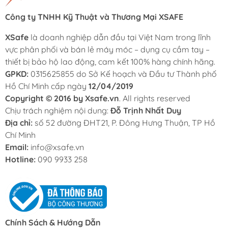
Quần áo chống hóa chất
ANSELL
1.133.000
Công ty TNHH Kỹ Thuật và Thương Mại XSAFE
ANSELL ALPHATEC 4000
Lưu ý:
XSafe
là doanh nghiệp dẫn đầu tại Việt Nam trong lĩnh
vực phân phối và bán lẻ máy móc – dụng cụ cầm tay –
Giá có thể thay đổi theo từng thời điểm và chính
thiết bị bảo hộ lao động, cam kết 100% hàng chính hãng.
sách khuyến mãi của công ty.
GPKD:
0315625855 do Sở Kế hoạch và Đầu tư Thành phố
Hồ Chí Minh cấp ngày
12/04/2019
Một số sản phẩm có nhiều kích cỡ, màu sắc hoặc
Copyright © 2016 by Xsafe.vn
. All rights reserved
phiên bản khác nhau, giá sẽ được cập nhật theo
Chịu trách nghiệm nội dung:
Đỗ Trịnh Nhất Duy
từng lựa chọn.
Địa chỉ:
số 52 đường ĐHT21, P. Đông Hưng Thuận, TP Hồ
Vui lòng liên hệ trực tiếp với XSAFE để được báo
Chí Minh
giá chi tiết và nhận tư vấn sản phẩm phù hợp.
Email:
info@xsafe.vn
Hotline:
090 9933 258
QUẦN ÁO BẢO HỘ LAO ĐỘNG LÀ
GÌ?
Quần áo bảo hộ lao động
là trang phục chuyên dụng,
được thiết kế nhằm bảo vệ người lao động khỏi những
Chính Sách & Hướng Dẫn
tác nhân nguy hiểm trong môi trường làm việc như bụi