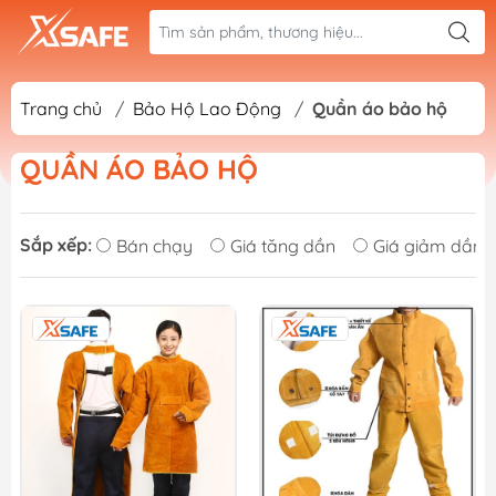
Trang chủ
/
Bảo Hộ Lao Động
/
Quần áo bảo hộ
QUẦN ÁO BẢO HỘ
Sắp xếp:
Bán chạy
Giá tăng dần
Giá giảm dần