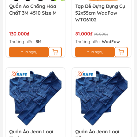
Quần Áo Chống Hóa
Tạp Dề Đựng Dụng Cụ
ChấT 3M 4510 Size M
52x55cm WadFow
WTG6102
130.000₫
81.000₫
90.000₫
Thương hiệu:
3M
Thương hiệu:
WadFow
Mua ngay
Mua ngay
Quần Áo Jean Loại
Quần Áo Jean Loại