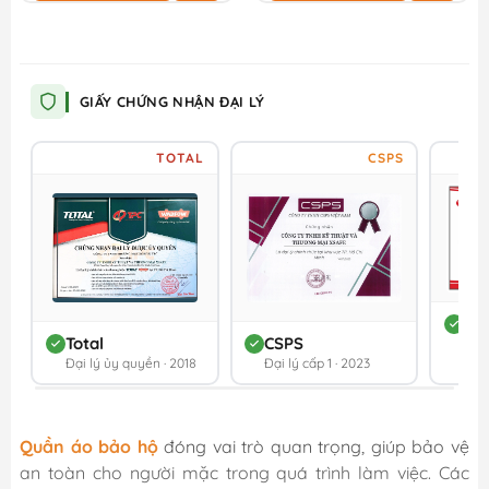
GIẤY CHỨNG NHẬN ĐẠI LÝ
TOTAL
CSPS
DC
Total
CSPS
Đối 
Đại lý ủy quyền · 2018
Đại lý cấp 1 · 2023
202
Quần áo bảo hộ
đóng vai trò quan trọng, giúp bảo vệ
an toàn cho người mặc trong quá trình làm việc. Các