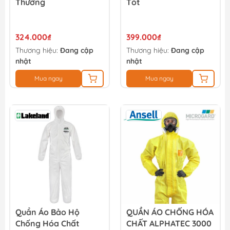
Thường
Tốt
324.000₫
399.000₫
Thương hiệu:
Đang cập
Thương hiệu:
Đang cập
nhật
nhật
Mua ngay
Mua ngay
Quần Áo Bảo Hộ
QUẦN ÁO CHỐNG HÓA
Chống Hóa Chất
CHẤT ALPHATEC 3000