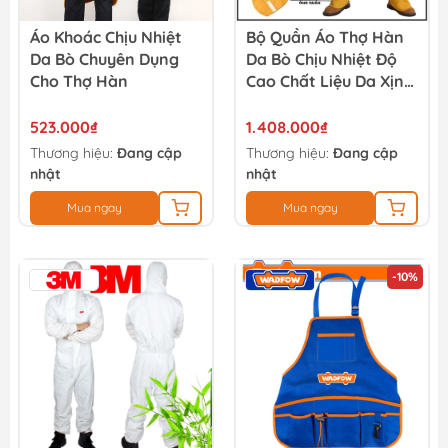
Áo Khoác Chịu Nhiệt
Bộ Quần Áo Thợ Hàn
Da Bò Chuyên Dụng
Da Bò Chịu Nhiệt Độ
Cho Thợ Hàn
Cao Chất Liệu Da Xịn
Chống Cháy Chống
Mài Mòn
523.000₫
1.408.000₫
Thương hiệu:
Đang cập
Thương hiệu:
Đang cập
nhật
nhật
Mua ngay
Mua ngay
-10%