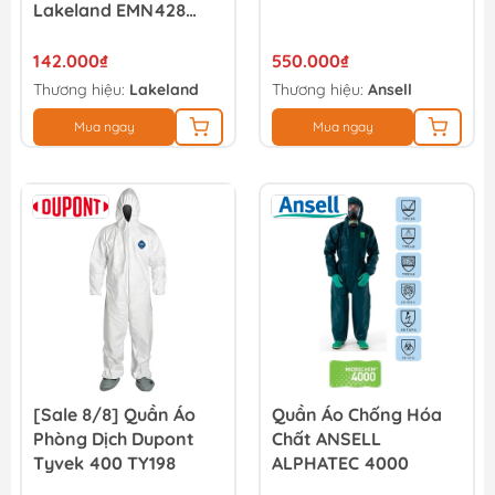
Lakeland EMN428
(TQ)
142.000₫
550.000₫
Thương hiệu:
Lakeland
Thương hiệu:
Ansell
Mua ngay
Mua ngay
[Sale 8/8] Quần Áo
Quần Áo Chống Hóa
Phòng Dịch Dupont
Chất ANSELL
Tyvek 400 TY198
ALPHATEC 4000