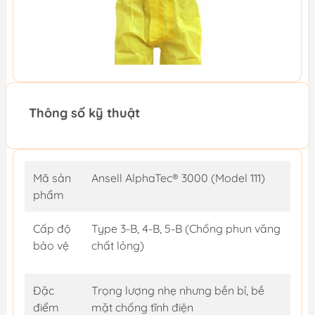
Thông số kỹ thuật
Mã sản
Ansell AlphaTec® 3000 (Model 111)
phẩm
Cấp độ
Type 3-B, 4-B, 5-B (Chống phun văng
bảo vệ
chất lỏng)
Đặc
Trọng lượng nhẹ nhưng bền bỉ, bề
điểm
mặt chống tĩnh điện