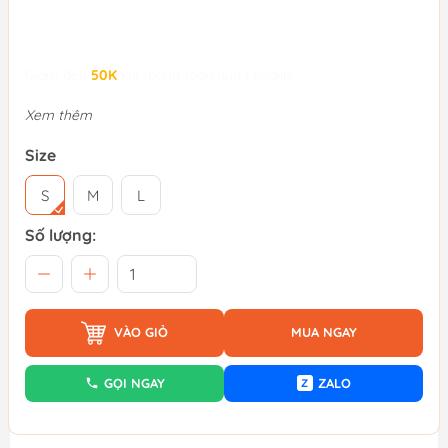
Giảm đến
50K
khi thanh toán qua Fundiin.
Xem thêm
Size
S
M
L
Số lượng:
VÀO GIỎ
MUA NGAY
GỌI NGAY
ZALO
Z