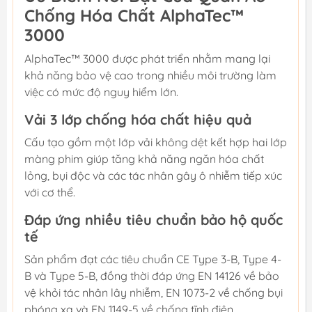
Chống Hóa Chất AlphaTec™
3000
AlphaTec™ 3000 được phát triển nhằm mang lại
khả năng bảo vệ cao trong nhiều môi trường làm
việc có mức độ nguy hiểm lớn.
Vải 3 lớp chống hóa chất hiệu quả
Cấu tạo gồm một lớp vải không dệt kết hợp hai lớp
màng phim giúp tăng khả năng ngăn hóa chất
lỏng, bụi độc và các tác nhân gây ô nhiễm tiếp xúc
với cơ thể.
Đáp ứng nhiều tiêu chuẩn bảo hộ quốc
tế
Sản phẩm đạt các tiêu chuẩn CE Type 3-B, Type 4-
B và Type 5-B, đồng thời đáp ứng EN 14126 về bảo
vệ khỏi tác nhân lây nhiễm, EN 1073-2 về chống bụi
phóng xạ và EN 1149-5 về chống tĩnh điện.