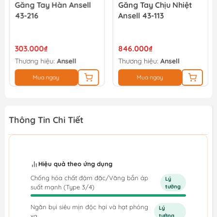
Găng Tay Hàn Ansell
Găng Tay Chịu Nhiệt
43-216
Ansell 43-113
303.000₫
846.000₫
Thương hiệu:
Ansell
Thương hiệu:
Ansell
Mua ngay
Mua ngay
Thông Tin Chi Tiết
Hiệu quả theo ứng dụng
Chống hóa chất đậm đặc/Văng bắn áp
Lý
suất mạnh (Type 3/4)
tưởng
Ngăn bụi siêu mịn độc hại và hạt phóng
Lý
xạ
tưởng