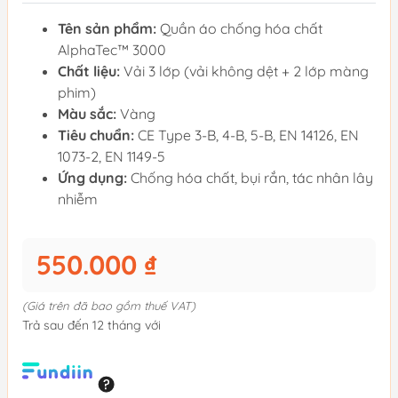
Tên sản phẩm:
Quần áo chống hóa chất
AlphaTec™ 3000
Chất liệu:
Vải 3 lớp (vải không dệt + 2 lớp màng
phim)
Màu sắc:
Vàng
Tiêu chuẩn:
CE Type 3-B, 4-B, 5-B, EN 14126, EN
1073-2, EN 1149-5
Ứng dụng:
Chống hóa chất, bụi rắn, tác nhân lây
nhiễm
550.000 ₫
(Giá trên đã bao gồm thuế VAT)
Trả sau đến 12 tháng với