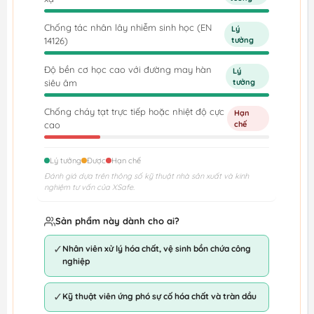
Chống tác nhân lây nhiễm sinh học (EN
Lý
14126)
tưởng
Độ bền cơ học cao với đường may hàn
Lý
siêu âm
tưởng
Chống cháy tạt trực tiếp hoặc nhiệt độ cực
Hạn
cao
chế
Lý tưởng
Được
Hạn chế
Đánh giá dựa trên thông số kỹ thuật nhà sản xuất và kinh
nghiệm tư vấn của XSafe.
Sản phẩm này dành cho ai?
✓
Nhân viên xử lý hóa chất, vệ sinh bồn chứa công
nghiệp
✓
Kỹ thuật viên ứng phó sự cố hóa chất và tràn dầu