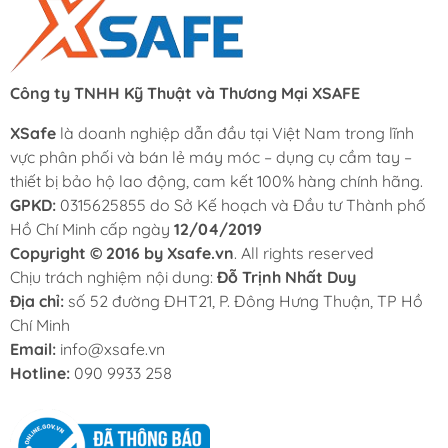
Công ty TNHH Kỹ Thuật và Thương Mại XSAFE
XSafe
là doanh nghiệp dẫn đầu tại Việt Nam trong lĩnh
vực phân phối và bán lẻ máy móc – dụng cụ cầm tay –
thiết bị bảo hộ lao động, cam kết 100% hàng chính hãng.
GPKD:
0315625855 do Sở Kế hoạch và Đầu tư Thành phố
Hồ Chí Minh cấp ngày
12/04/2019
Copyright © 2016 by Xsafe.vn
. All rights reserved
Chịu trách nghiệm nội dung:
Đỗ Trịnh Nhất Duy
Địa chỉ:
số 52 đường ĐHT21, P. Đông Hưng Thuận, TP Hồ
Chí Minh
Email:
info@xsafe.vn
Hotline:
090 9933 258