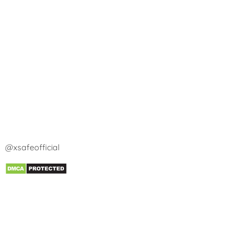
@xsafeofficial