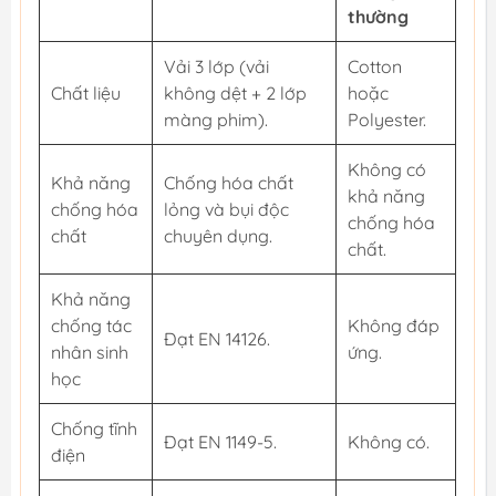
thường
Vải 3 lớp (vải
Cotton
Chất liệu
không dệt + 2 lớp
hoặc
màng phim).
Polyester.
Không có
Khả năng
Chống hóa chất
khả năng
chống hóa
lỏng và bụi độc
chống hóa
chất
chuyên dụng.
chất.
Khả năng
chống tác
Không đáp
Đạt EN 14126.
nhân sinh
ứng.
học
Chống tĩnh
Đạt EN 1149-5.
Không có.
điện