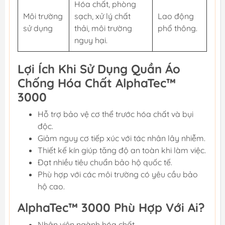
Hóa chất, phòng
Môi trường
sạch, xử lý chất
Lao động
sử dụng
thải, môi trường
phổ thông.
nguy hại.
Lợi Ích Khi Sử Dụng Quần Áo
Chống Hóa Chất AlphaTec™
3000
Hỗ trợ bảo vệ cơ thể trước hóa chất và bụi
độc.
Giảm nguy cơ tiếp xúc với tác nhân lây nhiễm.
Thiết kế kín giúp tăng độ an toàn khi làm việc.
Đạt nhiều tiêu chuẩn bảo hộ quốc tế.
Phù hợp với các môi trường có yêu cầu bảo
hộ cao.
AlphaTec™ 3000 Phù Hợp Với Ai?
Nhân viên ngành hóa chất.