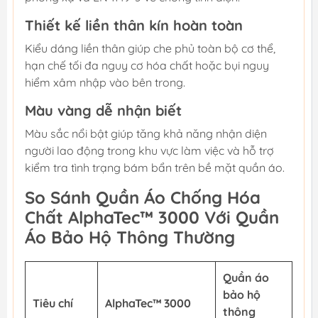
Thiết kế liền thân kín hoàn toàn
Kiểu dáng liền thân giúp che phủ toàn bộ cơ thể,
hạn chế tối đa nguy cơ hóa chất hoặc bụi nguy
hiểm xâm nhập vào bên trong.
Màu vàng dễ nhận biết
Màu sắc nổi bật giúp tăng khả năng nhận diện
người lao động trong khu vực làm việc và hỗ trợ
kiểm tra tình trạng bám bẩn trên bề mặt quần áo.
So Sánh Quần Áo Chống Hóa
Chất AlphaTec™ 3000 Với Quần
Áo Bảo Hộ Thông Thường
Quần áo
bảo hộ
Tiêu chí
AlphaTec™ 3000
thông