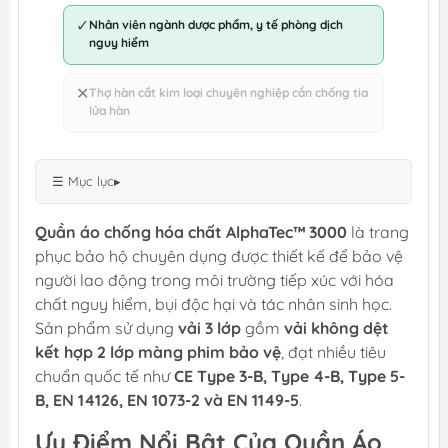
✓
Nhân viên ngành dược phẩm, y tế phòng dịch
nguy hiểm
✕
Thợ hàn cắt kim loại chuyên nghiệp cần chống tia
lửa hàn
☰ Mục lục
▸
Quần áo chống hóa chất AlphaTec™ 3000
là trang
phục bảo hộ chuyên dụng được thiết kế để bảo vệ
người lao động trong môi trường tiếp xúc với hóa
chất nguy hiểm, bụi độc hại và tác nhân sinh học.
Sản phẩm sử dụng
vải 3 lớp
gồm
vải không dệt
kết hợp 2 lớp màng phim bảo vệ
, đạt nhiều tiêu
chuẩn quốc tế như
CE Type 3-B, Type 4-B, Type 5-
B, EN 14126, EN 1073-2 và EN 1149-5
.
Ưu Điểm Nổi Bật Của Quần Áo