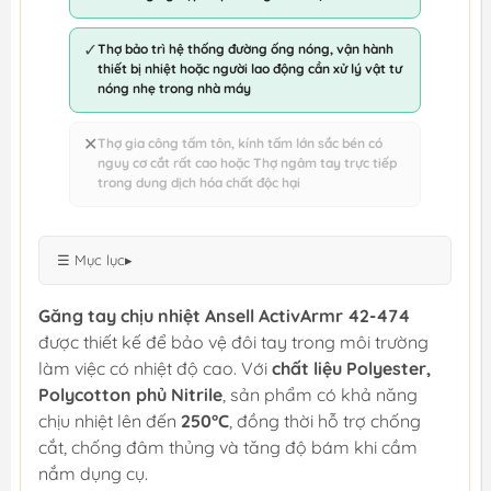
✓
Thợ bảo trì hệ thống đường ống nóng, vận hành
thiết bị nhiệt hoặc người lao động cần xử lý vật tư
nóng nhẹ trong nhà máy
✕
Thợ gia công tấm tôn, kính tấm lớn sắc bén có
nguy cơ cắt rất cao hoặc Thợ ngâm tay trực tiếp
trong dung dịch hóa chất độc hại
☰ Mục lục
▸
Găng tay chịu nhiệt Ansell ActivArmr 42-474
được thiết kế để bảo vệ đôi tay trong môi trường
làm việc có nhiệt độ cao. Với
chất liệu Polyester,
Polycotton phủ Nitrile
, sản phẩm có khả năng
chịu nhiệt lên đến
250°C
, đồng thời hỗ trợ chống
cắt, chống đâm thủng và tăng độ bám khi cầm
nắm dụng cụ.