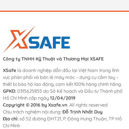
Công ty TNHH Kỹ Thuật và Thương Mại XSAFE
XSafe
là doanh nghiệp dẫn đầu tại Việt Nam trong lĩnh
vực phân phối và bán lẻ máy móc – dụng cụ cầm tay –
thiết bị bảo hộ lao động, cam kết 100% hàng chính hãng.
GPKD:
0315625855 do Sở Kế hoạch và Đầu tư Thành phố
Hồ Chí Minh cấp ngày
12/04/2019
Copyright © 2016 by Xsafe.vn
. All rights reserved
Chịu trách nghiệm nội dung:
Đỗ Trịnh Nhất Duy
Địa chỉ:
số 52 đường ĐHT21, P. Đông Hưng Thuận, TP Hồ
Chí Minh