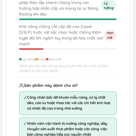
phép tháo lắp nhanh chóng trong các
Lý
trường hợp khẩn cấp và mang lại sự thông
tưởng
thoáng khi đeo
Khả năng chống cắt cấp độ cao (Level
D/E/F) trước vật sắc nhọn hoặc chống thấm
Hạn
tuyệt đối khi ngâm tay trong bể hóa chất, axit
chế
mạnh
Lý tưởng
Được
Hạn chế
Đánh giá dựa trên thông số kỹ thuật nhà sản xuất và kinh
nghiệm tư vấn của XSafe.
Sản phẩm này dành cho ai?
✓
Công nhân bốc dỡ khuôn mẫu nóng, xử lý chất
dẻo, cao su hoặc thao tác với các chi tiết kim loại
có nhiệt độ cao trong nhà xưởng
✓
Nhân viên vận hành lò nướng công nghiệp, dây
chuyền sản xuất thực phẩm hoặc các công việc
bán công nghiệp tiếp xúc nguồn nhiệt