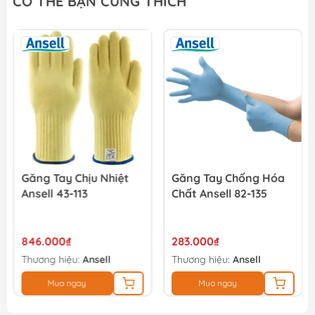
CÓ THỂ BẠN CŨNG THÍCH
385.000₫
450.000₫
Giày bảo hộ Total TSP202SB.40
385.000₫
450.000₫
Găng Tay Chịu Nhiệt
Găng Tay Chống Hóa
Ansell 43-113
Chất Ansell 82-135
846.000₫
283.000₫
Thương hiệu:
Ansell
Thương hiệu:
Ansell
Mua ngay
Mua ngay