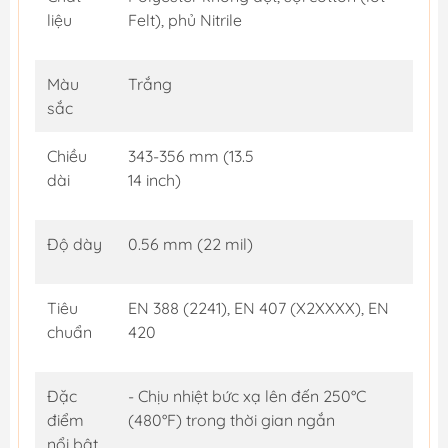
liệu
Felt), phủ Nitrile
Màu
Trắng
sắc
Chiều
343-356 mm (13.5
dài
14 inch)
Độ dày
0.56 mm (22 mil)
Tiêu
EN 388 (2241), EN 407 (X2XXXX), EN
chuẩn
420
Đặc
- Chịu nhiệt bức xạ lên đến 250°C
điểm
(480°F) trong thời gian ngắn
nổi bật