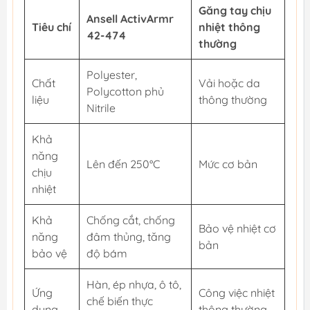
Găng tay chịu
Ansell ActivArmr
Tiêu chí
nhiệt thông
42-474
thường
Polyester,
Chất
Vải hoặc da
Polycotton phủ
liệu
thông thường
Nitrile
Khả
năng
Lên đến 250°C
Mức cơ bản
chịu
nhiệt
Khả
Chống cắt, chống
Bảo vệ nhiệt cơ
năng
đâm thủng, tăng
bản
bảo vệ
độ bám
Hàn, ép nhựa, ô tô,
Ứng
Công việc nhiệt
chế biến thực
dụng
thông thường