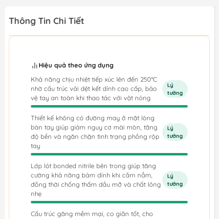
Thông Tin Chi Tiết
Hiệu quả theo ứng dụng
Khả năng chịu nhiệt tiếp xúc lên đến 250°C
Lý
nhờ cấu trúc vải dệt kết dính cao cấp, bảo
tưởng
vệ tay an toàn khi thao tác với vật nóng
Thiết kế không có đường may ở mặt lòng
bàn tay giúp giảm nguy cơ mài mòn, tăng
Lý
độ bền và ngăn chặn tình trạng phồng rộp
tưởng
tay
Lớp lót bonded nitrile bên trong giúp tăng
cường khả năng bám dính khi cầm nắm,
Lý
đồng thời chống thấm dầu mỡ và chất lỏng
tưởng
nhẹ
Cấu trúc găng mềm mại, co giãn tốt, cho