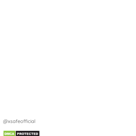
@xsafeofficial