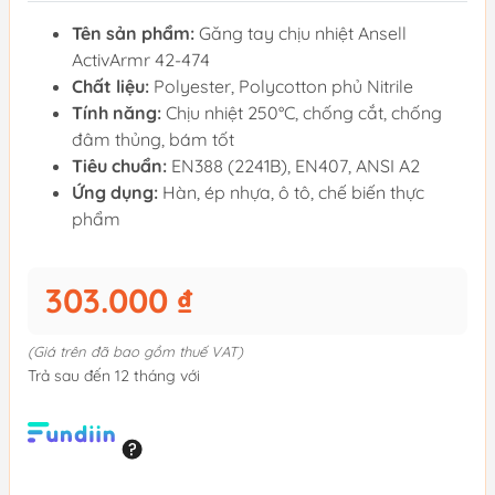
Tên sản phẩm:
Găng tay chịu nhiệt Ansell
ActivArmr 42-474
Chất liệu:
Polyester, Polycotton phủ Nitrile
Tính năng:
Chịu nhiệt 250°C, chống cắt, chống
đâm thủng, bám tốt
Tiêu chuẩn:
EN388 (2241B), EN407, ANSI A2
Ứng dụng:
Hàn, ép nhựa, ô tô, chế biến thực
phẩm
303.000 ₫
(Giá trên đã bao gồm thuế VAT)
Trả sau đến 12 tháng với