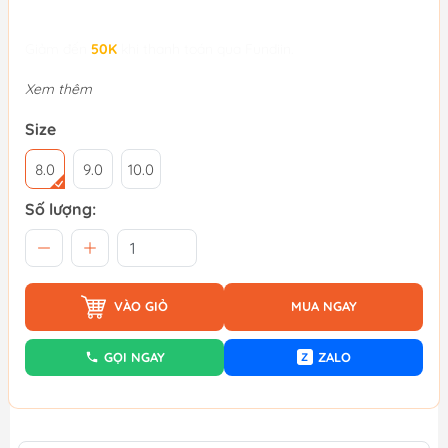
Giảm đến
50K
khi thanh toán qua Fundiin.
Xem thêm
Size
8.0
9.0
10.0
Số lượng:
VÀO GIỎ
MUA NGAY
GỌI NGAY
ZALO
Z