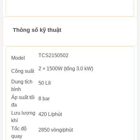
Thông số kỹ thuật
TCS2150502
Model
2 × 1500W (tổng 3.0 kW)
Công suất
Dung tích
50 Lít
bình
Áp suất tối
8 bar
đa
Lưu lượng
420 L/phút
khí
Tốc độ
2850 vòng/phút
quay