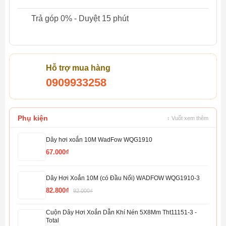
Trả góp 0% - Duyệt 15 phút
Hỗ trợ mua hàng
0909933258
Phụ kiện
↕ Vuốt xem thêm
Dây hơi xoắn 10M WadFow WQG1910
67.000₫
Dây Hơi Xoắn 10M (có Đầu Nối) WADFOW WQG1910-3
82.800₫
92.000₫
Cuộn Dây Hơi Xoắn Dẫn Khí Nén 5X8Mm Tht11151-3 -
Total