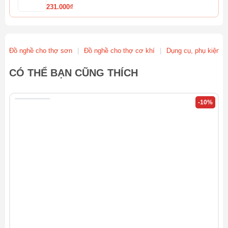
231.000₫
Dây Hơi 10M Total THT11101-3
154.800₫
172.000₫
Đồ nghề cho thợ sơn
|
Đồ nghề cho thợ cơ khí
|
Dụng cụ, phụ kiện Ga
Dây Hơi 5M Total THT11051-3
CÓ THỂ BẠN CŨNG THÍCH
96.300₫
107.000₫
-10%
Cuộn Dây Hơi Tự Rút 14m WADFOW WAZ3515
909.000₫
1.010.000₫