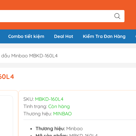
Combo tiết kiệm
Deal Hot
Kiểm Tra Đơn Hàng
g dầu Minbao MBKD-160L4
60L4
SKU:
MBKD-160L4
Tình trạng:
Còn hàng
Thương hiệu:
MINBAO
Thương hiệu:
Minbao
Mã sản phẩm:
MBKD-160L4