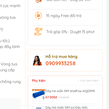
t cực mạnh:
15 ngày Free đổi trả
 vòng tua
n)
Trả góp 0% - Duyệt 15 phút
 tốc).
ạp đầy bình
Hỗ trợ mua hàng
0909933258
 Vòng tua
 cung cấp
Phụ kiện
↕ Vuốt xem thêm
 chống rung
Dây hơi xoắn 10M WadFow WQG1910
67.000₫
74.000₫
Dây Hơi Xoắn 10M (có Đầu Nối)