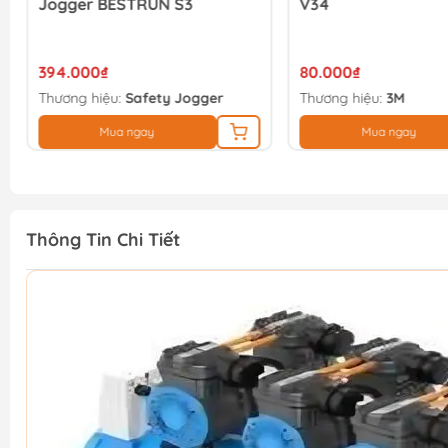
Jogger BESTRUN S3
V34
394.000₫
80.000₫
Thương hiệu:
Safety Jogger
Thương hiệu:
3M
Mua ngay
Mua ngay
Thông Tin Chi Tiết