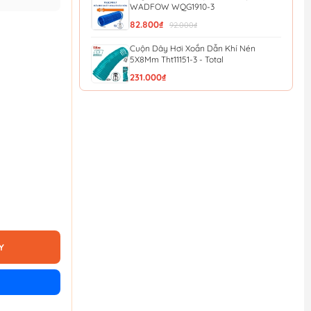
WADFOW WQG1910-3
82.800₫
92.000₫
Cuộn Dây Hơi Xoắn Dẫn Khí Nén
5X8Mm Tht11151-3 - Total
231.000₫
Dây Hơi 10M Total THT11101-3
154.800₫
172.000₫
Dây Hơi 5M Total THT11051-3
96.300₫
107.000₫
Cuộn Dây Hơi Tự Rút 14m WADFOW
WAZ3515
909.000₫
1.010.000₫
Y