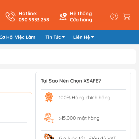
Hotline:
Hệ thống
090 9933 258
Cửa hàng
Cơ Hội Việc Làm
Tin Tức
Liên Hệ
Tại Sao Nên Chọn XSAFE?
100% Hàng chính hãng
>15,000 mặt hàng
Giá luôn tốt - Đầy đủ VAT