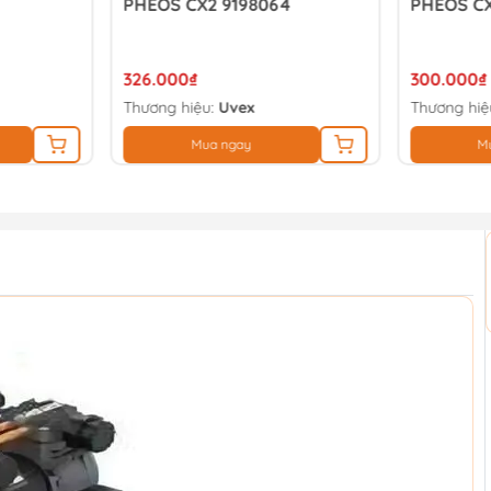
PHEOS CX2 9198064
PHEOS CX
326.000₫
300.000₫
Thương hiệu:
Uvex
Thương hiệ
Mua ngay
M