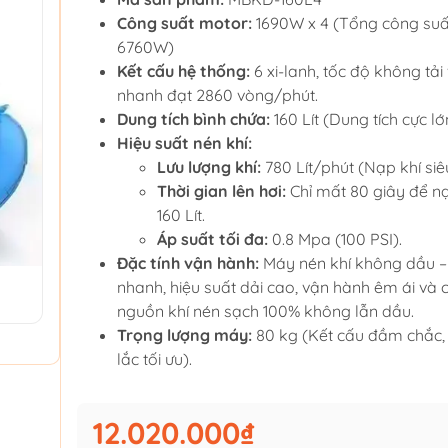
Công suất motor:
1690W x 4 (Tổng công suấ
6760W)
Kết cấu hệ thống:
6 xi-lanh, tốc độ không tải
nhanh đạt 2860 vòng/phút.
Dung tích bình chứa:
160 Lít (Dung tích cực lớ
Hiệu suất nén khí:
Lưu lượng khí:
780 Lít/phút (Nạp khí siêu
Thời gian lên hơi:
Chỉ mất 80 giây để n
160 Lít.
Áp suất tối đa:
0.8 Mpa (100 PSI).
Đặc tính vận hành:
Máy nén khí không dầu –
nhanh, hiệu suất dải cao, vận hành êm ái và
nguồn khí nén sạch 100% không lẫn dầu.
Trọng lượng máy:
80 kg (Kết cấu đầm chắc,
lắc tối ưu).
12.020.000₫