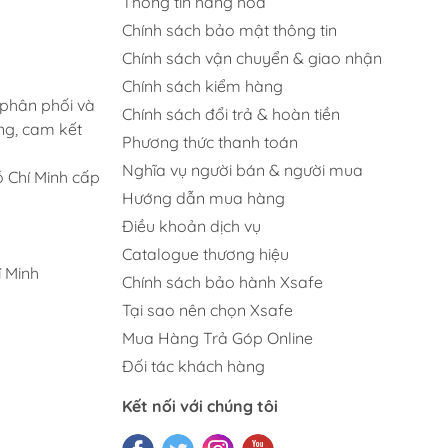
Thông tin hàng hóa
Chính sách bảo mật thông tin
Chính sách vận chuyển & giao nhận
Chính sách kiểm hàng
 phân phối và
Chính sách đổi trả & hoàn tiền
ng, cam kết
Phương thức thanh toán
Nghĩa vụ người bán & người mua
 Chí Minh cấp
Hướng dẫn mua hàng
Điều khoản dịch vụ
Catalogue thương hiệu
 Minh
Chính sách bảo hành Xsafe
Tại sao nên chọn Xsafe
Mua Hàng Trả Góp Online
Đối tác khách hàng
Kết nối với chúng tôi