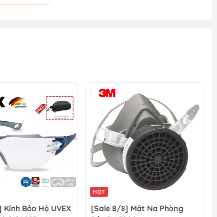
HOT
] Kính Bảo Hộ UVEX
[Sale 8/8] Mặt Nạ Phòng