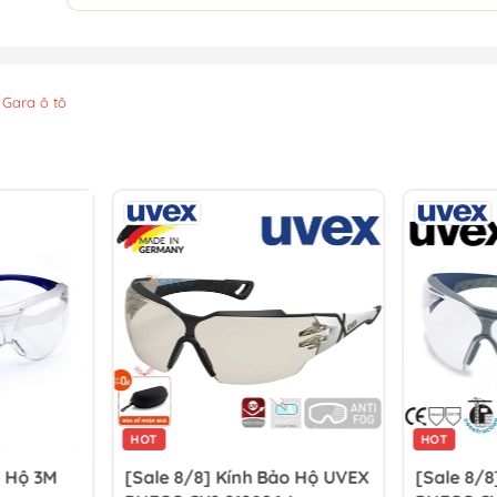
 Gara ô tô
HOT
HOT
o Hộ 3M
[Sale 8/8] Kính Bảo Hộ UVEX
[Sale 8/8