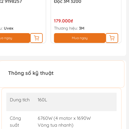
2 9198257
Độc 3M 3200
179.000₫
u:
Uvex
Thương hiệu:
3M
ua ngay
Mua ngay
Thông số kỹ thuật
Dung tích
160L
Công
6760W (4 motor x 1690W
suất
Vòng tua nhanh)