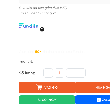
(Giá trên đã bao gồm thuế VAT)
Trả sau đến 12 tháng với
Giảm đến
50K
khi thanh toán qua Fundiin.
Xem thêm
Số lượng:
VÀO GIỎ
MUA NGA
GỌI NGAY
ZALO
Z