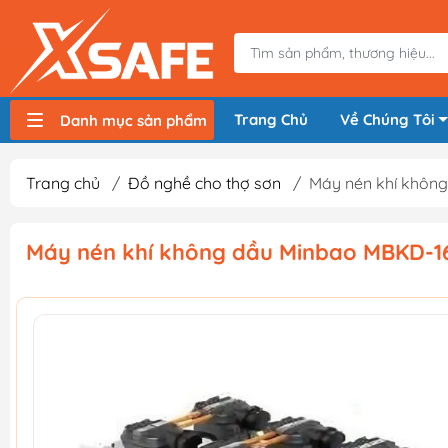
Trang Chủ
Về Chúng Tôi
Danh mục sản phẩm
Máy nén khí, bơm hơi
Máy hàn điện
Thiết bị nâng hạ, vận chuyển
Thiết bị đo
Thiết bị dùng điện
Thiết bị dùng pin
Thiết bị đựng lưu trữ
Thiết bị bảo hộ lao động
Trang chủ
/
Đồ nghề cho thợ sơn
/
Máy nén khí khôn
Máy nén khí không dầu Minbao MBKD-1