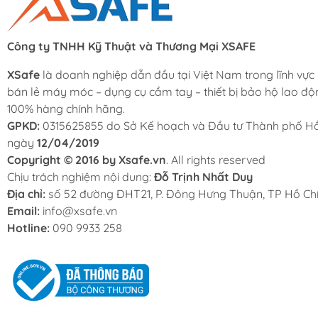
Công ty TNHH Kỹ Thuật và Thương Mại XSAFE
XSafe
là doanh nghiệp dẫn đầu tại Việt Nam trong lĩnh vực
bán lẻ máy móc – dụng cụ cầm tay – thiết bị bảo hộ lao độ
100% hàng chính hãng.
GPKD:
0315625855 do Sở Kế hoạch và Đầu tư Thành phố Hồ
ngày
12/04/2019
Copyright © 2016 by Xsafe.vn
. All rights reserved
Chịu trách nghiệm nội dung:
Đỗ Trịnh Nhất Duy
Địa chỉ:
số 52 đường ĐHT21, P. Đông Hưng Thuận, TP Hồ Chí
Email:
info@xsafe.vn
Hotline:
090 9933 258