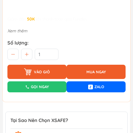
Giảm đến
50K
khi thanh toán qua Fundiin.
Xem thêm
Số lượng:
VÀO GIỎ
MUA NGAY
GỌI NGAY
ZALO
Z
Tại Sao Nên Chọn XSAFE?