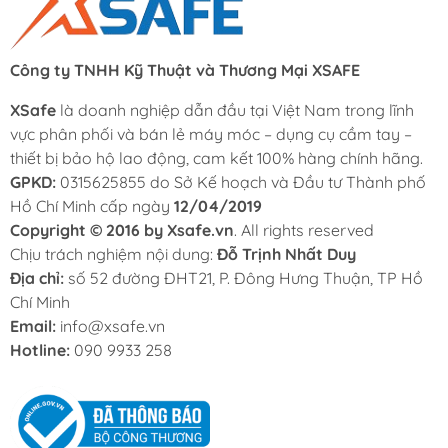
Công ty TNHH Kỹ Thuật và Thương Mại XSAFE
XSafe
là doanh nghiệp dẫn đầu tại Việt Nam trong lĩnh
vực phân phối và bán lẻ máy móc – dụng cụ cầm tay –
thiết bị bảo hộ lao động, cam kết 100% hàng chính hãng.
GPKD:
0315625855 do Sở Kế hoạch và Đầu tư Thành phố
Hồ Chí Minh cấp ngày
12/04/2019
Copyright © 2016 by Xsafe.vn
. All rights reserved
Chịu trách nghiệm nội dung:
Đỗ Trịnh Nhất Duy
Địa chỉ:
số 52 đường ĐHT21, P. Đông Hưng Thuận, TP Hồ
Chí Minh
Email:
info@xsafe.vn
Hotline:
090 9933 258