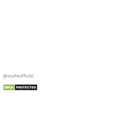
@xsafeofficial