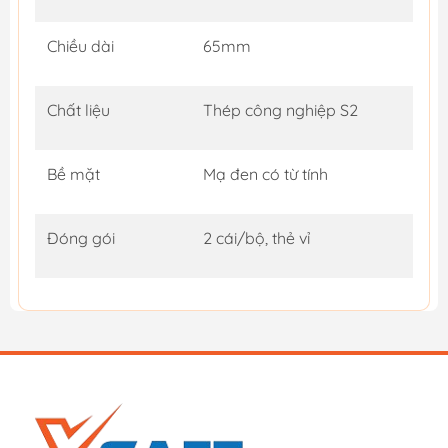
Chiều dài
65mm
Chất liệu
Thép công nghiệp S2
Bề mặt
Mạ đen có từ tính
Đóng gói
2 cái/bộ, thẻ vỉ