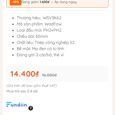
-10%
Đang giảm
1.600₫
— Áp dụng ngay
Thương hiệu: WSV3K62
Mã sản phẩm: WadFow
Loại đầu mũi: PH2+PH2
Chiều dài: 65mm
Chất liệu: Thép công nghiệp S2
Bề mặt: Mạ đen có từ tính
Đóng gói: 2 cái/bộ, thẻ vỉ
14.400₫
16.000₫
(Giá trên đã bao gồm thuế VAT)
Mua trả sau 0 ₫ với