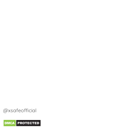
@xsafeofficial