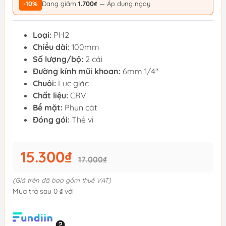
-10%
Đang giảm
1.700₫
— Áp dụng ngay
Loại:
PH2
Chiều dài:
100mm
Số lượng/bộ:
2 cái
Đường kính mũi khoan:
6mm 1/4"
Chuôi:
Lục giác
Chất liệu:
CRV
Bề mặt:
Phun cát
Đóng gói:
Thẻ vỉ
15.300₫
17.000₫
(Giá trên đã bao gồm thuế VAT)
Mua trả sau 0 ₫ với