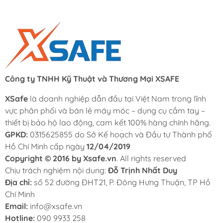
Công ty TNHH Kỹ Thuật và Thương Mại XSAFE
XSafe
là doanh nghiệp dẫn đầu tại Việt Nam trong lĩnh
vực phân phối và bán lẻ máy móc – dụng cụ cầm tay –
thiết bị bảo hộ lao động, cam kết 100% hàng chính hãng.
GPKD:
0315625855 do Sở Kế hoạch và Đầu tư Thành phố
Hồ Chí Minh cấp ngày
12/04/2019
Copyright © 2016 by Xsafe.vn
. All rights reserved
Chịu trách nghiệm nội dung:
Đỗ Trịnh Nhất Duy
Địa chỉ:
số 52 đường ĐHT21, P. Đông Hưng Thuận, TP Hồ
Chí Minh
Email:
info@xsafe.vn
Hotline:
090 9933 258