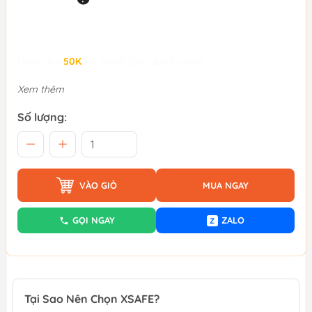
Giảm đến
50K
khi thanh toán qua Fundiin.
Xem thêm
Số lượng:
VÀO GIỎ
MUA NGAY
GỌI NGAY
ZALO
Z
Tại Sao Nên Chọn XSAFE?