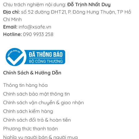
Chịu trách nghiệm nội dung:
Đỗ Trịnh Nhất Duy
Địa chỉ:
số 52 đường ĐHT21, P. Đông Hưng Thuận, TP Hồ
Chí Minh
Email:
info@xsafe.vn
Hotline:
090 9933 258
Chính Sách & Hướng Dẫn
Thông tin hàng hóa
Chính sách bảo mật thông tin
Chính sách vận chuyển & giao nhận
Chính sách kiểm hàng
Chính sách đổi trả & hoàn tiền
Phương thức thanh toán
Nghĩa vụ người bán & người mua