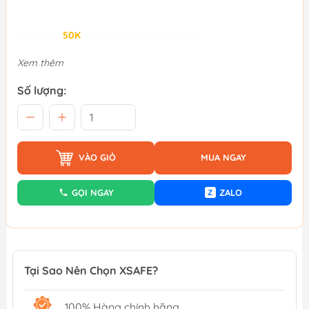
Giảm đến
50K
khi thanh toán qua Fundiin.
Xem thêm
Số lượng:
VÀO GIỎ
MUA NGAY
GỌI NGAY
ZALO
Z
Tại Sao Nên Chọn XSAFE?
100% Hàng chính hãng