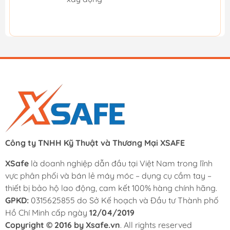
Công ty TNHH Kỹ Thuật và Thương Mại XSAFE
XSafe
là doanh nghiệp dẫn đầu tại Việt Nam trong lĩnh
vực phân phối và bán lẻ máy móc – dụng cụ cầm tay –
thiết bị bảo hộ lao động, cam kết 100% hàng chính hãng.
GPKD:
0315625855 do Sở Kế hoạch và Đầu tư Thành phố
Hồ Chí Minh cấp ngày
12/04/2019
Copyright © 2016 by Xsafe.vn
. All rights reserved