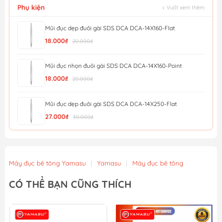
Phụ kiện
↕ Vuốt xem thêm
Mũi đục dẹp đuôi gài SDS DCA DCA-14X160-Flat
18.000₫
20.000₫
Mũi đục nhọn đuôi gài SDS DCA DCA-14X160-Point
18.000₫
20.000₫
Mũi đục dẹp đuôi gài SDS DCA DCA-14X250-Flat
27.000₫
30.000₫
Mũi đục nhọn đuôi gài SDS DCA DCA-14X250-Point
27.000₫
30.000₫
Máy đục bê tông Yamasu
|
Yamasu
|
Máy đục bê tông
Mũi Đục Dẹp Đuôi Gài 14X250X20Mm Wgz1202 - Wadfow
CÓ THỂ BẠN CŨNG THÍCH
27.900₫
31.000₫
Mũi đục nhọn đuôi gài 14x250mm WadFow WGZ1201