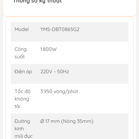
Thông số kỹ thuật
Model
YMS-DBT0865G2
Công
1.800W
suất
Điện áp
220V ~ 50Hz
Tốc độ
3.950 vòng/phút
không
tải
Đường
Ø 17 mm (Nòng 35mm)
kính
mũi đục