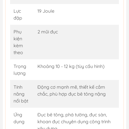
Lực
19 Joule
đập
Phụ
2 mũi đục
kiện
kèm
theo
Trọng
Khoảng 10 - 12 kg (tùy cấu hình)
lượng
Tính
Động cơ mạnh mẽ, thiết kế cầm
năng
chắc, phù hợp đục bê tông nặng
nổi bật
Ứng
Đục bê tông, phá tường, đục sàn,
dụng
khoan đục chuyên dụng công trình
xây dựng