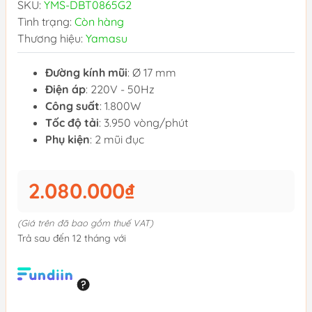
SKU:
YMS-DBT0865G2
Tình trạng:
Còn hàng
Thương hiệu:
Yamasu
Đường kính mũi
: Ø 17 mm
Điện áp
: 220V - 50Hz
Công suất
: 1.800W
Tốc độ tải
: 3.950 vòng/phút
Phụ kiện
: 2 mũi đục
2.080.000₫
(Giá trên đã bao gồm thuế VAT)
Trả sau đến 12 tháng với