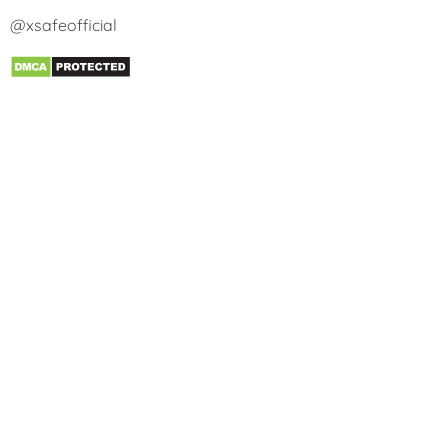
@xsafeofficial