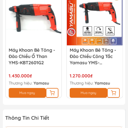
27.900₫
31.000₫
Bê Tông -
Máy Khoan Bê Tông -
Máy Đục Bê Tô
 Than
Đảo Chiều Công Tắc
30mm Yamasu
01G2
Yamasu YMS-
95A
KBT26B01G2
1.270.000₫
4.090.000₫
Yamasu
Thương hiệu:
Yamasu
Thương hiệu:
Ya
Mua ngay
Mua ngay
Thông Tin Chi Tiết