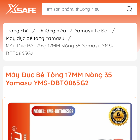
Trang chủ
/
Thương hiệu
/
Yamasu LaiSai
/
Máy đục bê tông Yamasu
/
Máy Đục Bê Tông 17MM Nòng 35 Yamasu YMS-
DBT0865G2
Máy Đục Bê Tông 17MM Nòng 35
Yamasu YMS-DBT0865G2