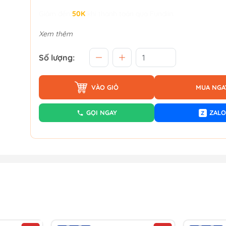
Giảm đến
50K
khi thanh toán qua Fundiin.
Xem thêm
Số lượng:
VÀO GIỎ
MUA NGA
GỌI NGAY
ZALO
Z