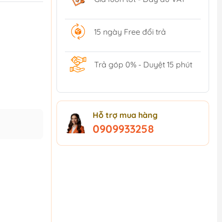
15 ngày Free đổi trả
Trả góp 0% - Duyệt 15 phút
Hỗ trợ mua hàng
0909933258