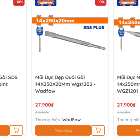
-10%
-10%
Gài SDS
Mũi Đục Dẹp Đuôi Gài
Mũi Đục N
int
14X250X20Mm Wgz1202 -
14x250m
Wadfow
WGZ1201
27.900₫
27.900₫
31.000₫
31.000₫
Thương hiệu:
WadFow
Thương hiệ
Mua ngay
M