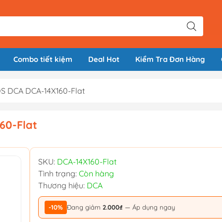
Combo tiết kiệm
Deal Hot
Kiểm Tra Đơn Hàng
DS DCA DCA-14X160-Flat
60-Flat
SKU:
DCA-14X160-Flat
Tình trạng:
Còn hàng
Thương hiệu:
DCA
-10%
Đang giảm
2.000₫
— Áp dụng ngay