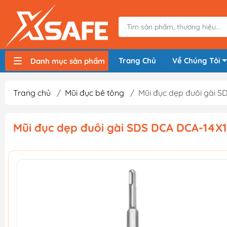
Trang Chủ
Về Chúng Tôi
Danh mục sản phẩm
Máy nén khí, bơm hơi
Máy hàn điện
Thiết bị nâng hạ, vận chuyển
Thiết bị đo
Thiết bị dùng điện
Thiết bị dùng pin
Thiết bị đựng lưu trữ
Thiết bị bảo hộ lao động
Trang chủ
/
Mũi đục bê tông
/
Mũi đục dẹp đuôi gài S
Mũi đục dẹp đuôi gài SDS DCA DCA-14X1