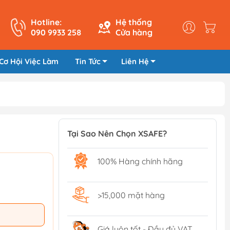
Hotline:
Hệ thống
090 9933 258
Cửa hàng
Cơ Hội Việc Làm
Tin Tức
Liên Hệ
Tại Sao Nên Chọn XSAFE?
100% Hàng chính hãng
>15,000 mặt hàng
Giá luôn tốt - Đầy đủ VAT