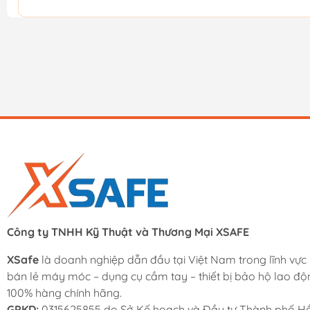
Công ty TNHH Kỹ Thuật và Thương Mại XSAFE
XSafe
là doanh nghiệp dẫn đầu tại Việt Nam trong lĩnh vực
bán lẻ máy móc – dụng cụ cầm tay – thiết bị bảo hộ lao độ
100% hàng chính hãng.
GPKD:
0315625855 do Sở Kế hoạch và Đầu tư Thành phố Hồ