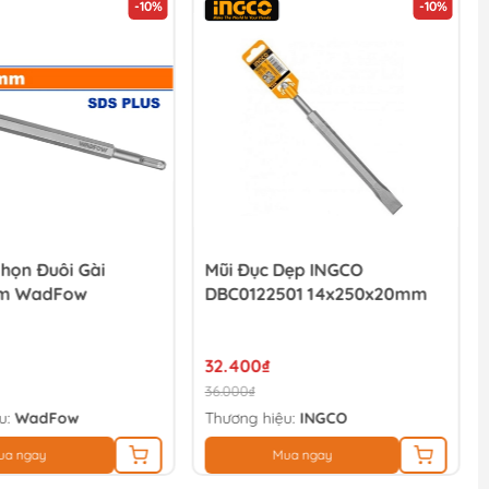
-10%
-10%
họn Đuôi Gài
Mũi Đục Dẹp INGCO
m WadFow
DBC0122501 14x250x20mm
32.400₫
36.000₫
u:
WadFow
Thương hiệu:
INGCO
ua ngay
Mua ngay