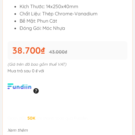
Kích Thước: 14x250x40mm
Chất Liệu: Thép Chrome-Vanadium
Bề Mặt: Phun Cát
Đóng Gói: Móc Nhựa
38.700₫
43.000₫
(Giá trên đã bao gồm thuế VAT)
Mua trả sau 0 ₫ với
Giảm đến
50K
khi thanh toán qua Fundiin.
Xem thêm