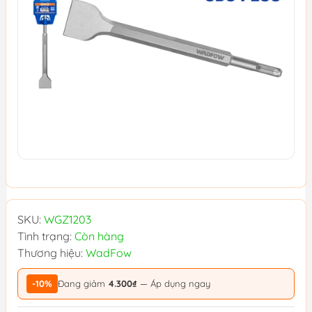
SKU:
WGZ1203
Tình trạng:
Còn hàng
Thương hiệu:
WadFow
-10%
Đang giảm
4.300₫
— Áp dụng ngay