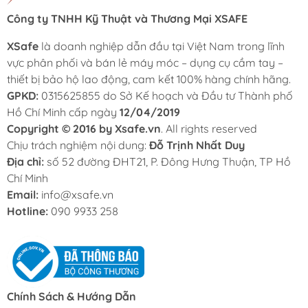
Công ty TNHH Kỹ Thuật và Thương Mại XSAFE
XSafe
là doanh nghiệp dẫn đầu tại Việt Nam trong lĩnh
vực phân phối và bán lẻ máy móc – dụng cụ cầm tay –
thiết bị bảo hộ lao động, cam kết 100% hàng chính hãng.
GPKD:
0315625855 do Sở Kế hoạch và Đầu tư Thành phố
Hồ Chí Minh cấp ngày
12/04/2019
Copyright © 2016 by Xsafe.vn
. All rights reserved
Chịu trách nghiệm nội dung:
Đỗ Trịnh Nhất Duy
Địa chỉ:
số 52 đường ĐHT21, P. Đông Hưng Thuận, TP Hồ
Chí Minh
Email:
info@xsafe.vn
Hotline:
090 9933 258
Chính Sách & Hướng Dẫn