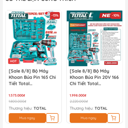
-13%
-10%
HOT
[Sale 8/8] Bộ Máy
[Sale 8/8] Bộ Máy
Khoan Búa Pin 165 Chi
Khoan Búa Pin 20V 166
Tiết Total
Chi Tiết Total
THKTHP11652
TIDLI20668
1.573.000₫
THKTHP41667
1.998.000₫
1.800.000₫
2.220.000₫
Thương hiệu:
TOTAL
Thương hiệu:
TOTAL
Mua ngay
Mua ngay