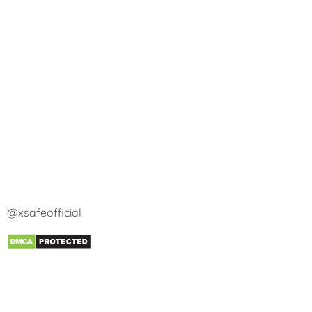
@xsafeofficial