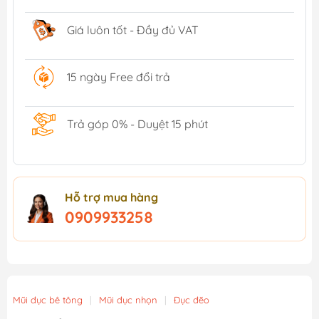
Giá luôn tốt - Đầy đủ VAT
15 ngày Free đổi trả
Trả góp 0% - Duyệt 15 phút
Hỗ trợ mua hàng
0909933258
Mũi đục bê tông
|
Mũi đục nhọn
|
Đục đẽo