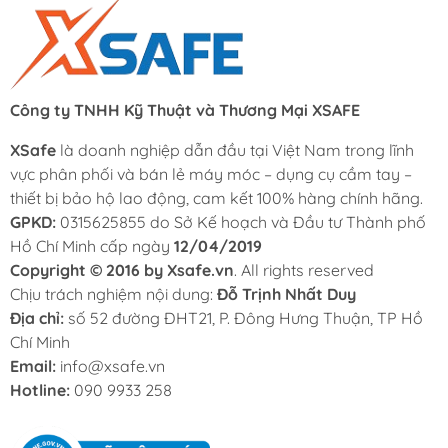
Công ty TNHH Kỹ Thuật và Thương Mại XSAFE
XSafe
là doanh nghiệp dẫn đầu tại Việt Nam trong lĩnh
vực phân phối và bán lẻ máy móc – dụng cụ cầm tay –
thiết bị bảo hộ lao động, cam kết 100% hàng chính hãng.
GPKD:
0315625855 do Sở Kế hoạch và Đầu tư Thành phố
Hồ Chí Minh cấp ngày
12/04/2019
Copyright © 2016 by Xsafe.vn
. All rights reserved
Chịu trách nghiệm nội dung:
Đỗ Trịnh Nhất Duy
Địa chỉ:
số 52 đường ĐHT21, P. Đông Hưng Thuận, TP Hồ
Chí Minh
Email:
info@xsafe.vn
Hotline:
090 9933 258