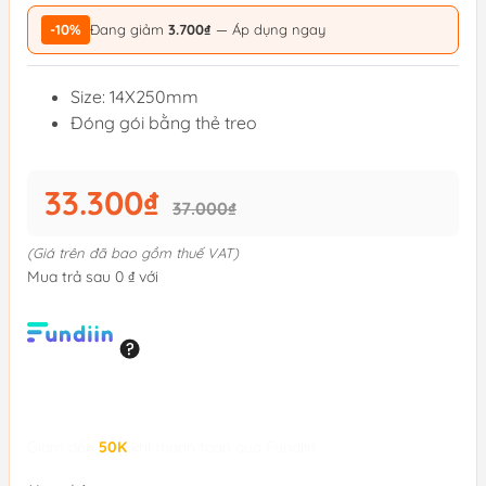
-10%
Đang giảm
3.700₫
— Áp dụng ngay
Size: 14X250mm
Đóng gói bằng thẻ treo
33.300₫
37.000₫
(Giá trên đã bao gồm thuế VAT)
Mua trả sau 0 ₫ với
Giảm đến
50K
khi thanh toán qua Fundiin.