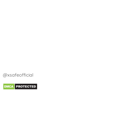
@xsafeofficial