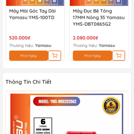
Máy Mài Góc Tay Dài
Máy Đục Bê Tông
Yamasu YMS-100TD
17MM Nòng 35 Yamasu
YMS-DBT0865G2
520.000₫
2.080.000₫
Thương hiệu:
Yamasu
Thương hiệu:
Yamasu
Mua ngay
Mua ngay
Thông Tin Chi Tiết