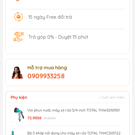
15 ngày Free đổi trả
Trả góp 0% - Duyệt 15 phút
Hỗ trợ mua hàng
0909933258
Phụ kiện
↕ Vuốt xem thêm
Vòi phun nước máy xịt rửa 3/4 inch TOTAL THWS010901
72.900₫
81.000₫
Bộ 5 khớp nối dùng cho máy xịt rửa TOTAL THHCS05122