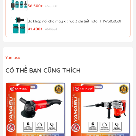
58.500₫
65.000₫
Bộ khớp nối cho máy xịt rửa 3 chi tiết Total THWS030301
41.400₫
46.000₫
Bàn Chải Hồ Bơi Total TPB30160
274.500₫
305.000₫
Yamasu
Bộ 2 vòi phun xịt nước TOTAL THWSK0201
CÓ THỂ BẠN CŨNG THÍCH
261.900₫
291.000₫
Bộ 5 đầu nối nhanh máy xịt rửa INGCO HHCS05122
49.500₫
55.000₫