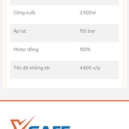
Công suất
2.500W
Áp lực
150 bar
Motor đồng
100%
Tốc độ không tải
4.800 v/p