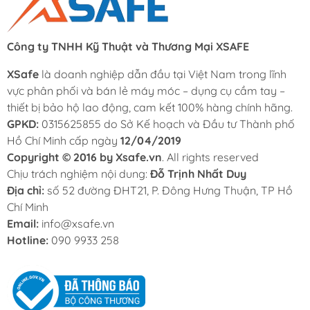
Công ty TNHH Kỹ Thuật và Thương Mại XSAFE
XSafe
là doanh nghiệp dẫn đầu tại Việt Nam trong lĩnh
vực phân phối và bán lẻ máy móc – dụng cụ cầm tay –
thiết bị bảo hộ lao động, cam kết 100% hàng chính hãng.
GPKD:
0315625855 do Sở Kế hoạch và Đầu tư Thành phố
Hồ Chí Minh cấp ngày
12/04/2019
Copyright © 2016 by Xsafe.vn
. All rights reserved
Chịu trách nghiệm nội dung:
Đỗ Trịnh Nhất Duy
Địa chỉ:
số 52 đường ĐHT21, P. Đông Hưng Thuận, TP Hồ
Chí Minh
Email:
info@xsafe.vn
Hotline:
090 9933 258