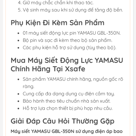
Giữ máy chắc chắn khi thao tác.
Vệ sinh máy sau khi sử dụng để tăng độ bền.
Phụ Kiện Đi Kèm Sản Phẩm
01 máy siết động lực pin YAMASU GBL-350N.
Bộ pin và sạc đi kèm theo bộ sản phẩm.
Các phụ kiện hỗ trợ sử dụng (tùy theo bộ).
Mua Máy Siết Động Lực YAMASU
Chính Hãng Tại Xsafe
Sản phẩm YAMASU chính hãng, nguồn gốc rõ
ràng.
Cung cấp đa dạng dụng cụ điện cầm tay.
Bảo hành theo tiêu chuẩn nhà sản xuất.
Hỗ trợ lựa chọn thiết bị phù hợp nhu cầu.
Giải Đáp Câu Hỏi Thường Gặp
Máy siết YAMASU GBL-350N sử dụng điện áp bao