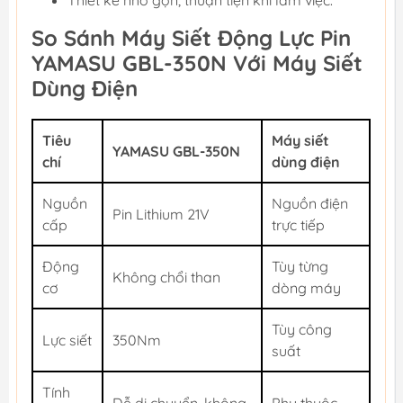
So Sánh Máy Siết Động Lực Pin
YAMASU GBL-350N Với Máy Siết
Dùng Điện
Tiêu
Máy siết
YAMASU GBL-350N
chí
dùng điện
Nguồn
Nguồn điện
Pin Lithium 21V
cấp
trực tiếp
Động
Tùy từng
Không chổi than
cơ
dòng máy
Tùy công
Lực siết
350Nm
suất
Tính
Dễ di chuyển, không
Phụ thuộc