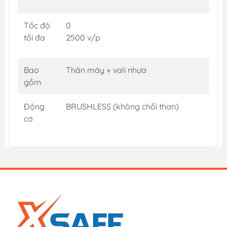
Tốc độ
0
tối đa
2500 v/p
Bao
Thân máy + vali nhựa
gồm
Động
BRUSHLESS (không chổi than)
cơ