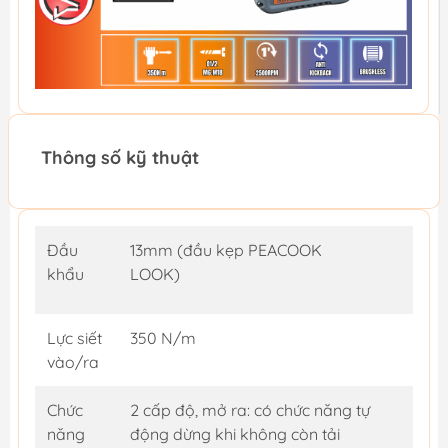
Thông số kỹ thuật
Đầu
13mm (đầu kẹp PEACOOK
khẩu
LOOK)
Lực siết
350 N/m
vào/ra
Chức
2 cấp độ, mở ra: có chức năng tự
năng
động dừng khi không còn tải