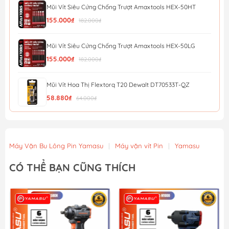
Mũi Vít Siêu Cứng Chống Trượt Amaxtools HEX-50HT
155.000₫
182.000₫
Mũi Vít Siêu Cứng Chống Trượt Amaxtools HEX-50LG
155.000₫
182.000₫
Mũi Vít Hoa Thị Flextorq T20 Dewalt DT70533T-QZ
58.880₫
64.000₫
Mũi Vít Chống Trượt Amaxtools HEX-90CT
56.900₫
Máy Vặn Bu Lông Pin Yamasu
|
Máy vặn vít Pin
|
Yamasu
Mũi Vít Chống Trượt Amaxtools HEX-75CT
CÓ THỂ BẠN CŨNG THÍCH
49.900₫
Mũi Vít Chống Trượt Amaxtools HEX-65CT
44.900₫