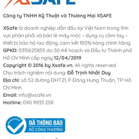
Công ty TNHH Kỹ Thuật và Thương Mại XSAFE
XSafe
là doanh nghiệp dẫn đầu tại Việt Nam trong lĩnh
vực phân phối và bán lẻ máy móc – dụng cụ cầm tay –
thiết bị bảo hộ lao động, cam kết 100% hàng chính hãng.
GPKD:
0315625855 do Sở Kế hoạch và Đầu tư Thành phố
Hồ Chí Minh cấp ngày
12/04/2019
Copyright © 2016 by Xsafe.vn
. All rights reserved
Chịu trách nghiệm nội dung:
Đỗ Trịnh Nhất Duy
Địa chỉ:
số 52 đường ĐHT21, P. Đông Hưng Thuận, TP Hồ
Chí Minh
Email:
info@xsafe.vn
Hotline:
090 9933 258