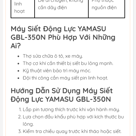
linh
cần dây điện
nguồn điện
hoạt
Máy Siết Động Lực YAMASU
GBL-350N Phù Hợp Với Những
Ai?
Thợ sửa chữa ô tô, xe máy.
Thợ cơ khí cần thiết bị siết bu lông mạnh.
Kỹ thuật viên bảo trì máy móc.
Đội thi công cần máy siết pin linh hoạt.
Hướng Dẫn Sử Dụng Máy Siết
Động Lực YAMASU GBL-350N
Lắp pin tương thích trước khi vận hành máy.
Lựa chọn đầu khẩu phù hợp với kích thước bu
lông.
Kiểm tra chiều quay trước khi tháo hoặc siết.