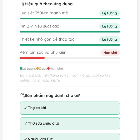
Hiệu quả theo ứng dụng
Lực siết 350Nm mạnh mẽ
Lý tưởng
Pin 21V hiệu suất cao
Lý tưởng
Thiết kế nhỏ gọn dễ thao tác
Lý tưởng
Kèm pin sạc và phụ kiện
Hạn chế
Lý tưởng
Được
Hạn chế
Đánh giá dựa trên thông số kỹ thuật nhà sản xuất và kinh
nghiệm tư vấn của XSafe.
Sản phẩm này dành cho ai?
✓
Thợ cơ khí
✓
Thợ sửa chữa ô tô
✓
Người làm DIY