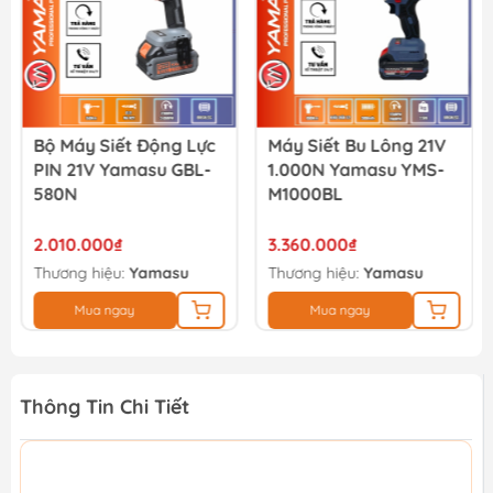
Bộ Máy Siết Động Lực
Máy Siết Bu Lông 21V
PIN 21V Yamasu GBL-
1.000N Yamasu YMS-
580N
M1000BL
2.010.000₫
3.360.000₫
Thương hiệu:
Yamasu
Thương hiệu:
Yamasu
Mua ngay
Mua ngay
Thông Tin Chi Tiết