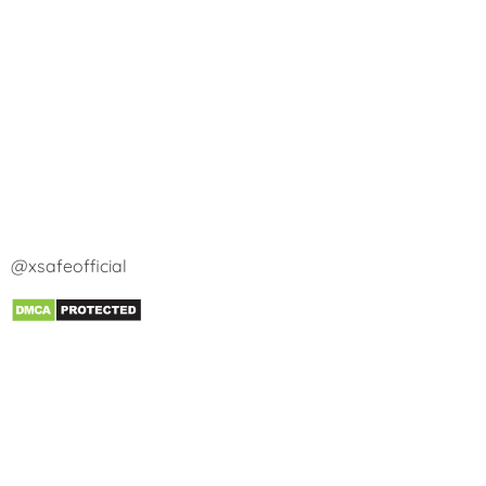
@xsafeofficial