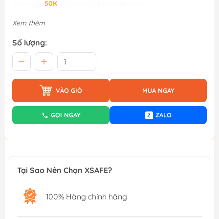
Giảm đến
50K
khi thanh toán qua Fundiin.
Xem thêm
Số lượng:
VÀO GIỎ
MUA NGAY
GỌI NGAY
ZALO
Z
Tại Sao Nên Chọn XSAFE?
100% Hàng chính hãng