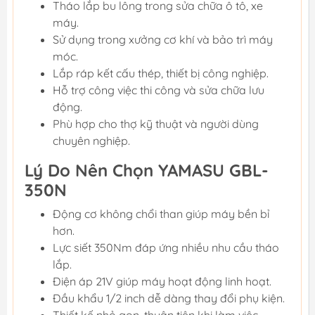
Tháo lắp bu lông trong sửa chữa ô tô, xe
máy.
Sử dụng trong xưởng cơ khí và bảo trì máy
móc.
Lắp ráp kết cấu thép, thiết bị công nghiệp.
Hỗ trợ công việc thi công và sửa chữa lưu
động.
Phù hợp cho thợ kỹ thuật và người dùng
chuyên nghiệp.
Lý Do Nên Chọn YAMASU GBL-
350N
Động cơ không chổi than giúp máy bền bỉ
hơn.
Lực siết 350Nm đáp ứng nhiều nhu cầu tháo
lắp.
Điện áp 21V giúp máy hoạt động linh hoạt.
Đầu khẩu 1/2 inch dễ dàng thay đổi phụ kiện.
Thiết kế nhỏ gọn, thuận tiện khi làm việc.