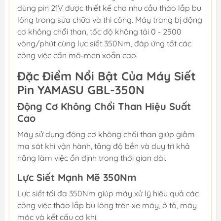
dùng pin 21V được thiết kế cho nhu cầu tháo lắp bu
lông trong sửa chữa và thi công. Máy trang bị động
cơ không chổi than, tốc độ không tải 0 - 2500
vòng/phút cùng lực siết 350Nm, đáp ứng tốt các
công việc cần mô-men xoắn cao.
Đặc Điểm Nổi Bật Của Máy Siết
Pin YAMASU GBL-350N
Động Cơ Không Chổi Than Hiệu Suất
Cao
Máy sử dụng động cơ không chổi than giúp giảm
ma sát khi vận hành, tăng độ bền và duy trì khả
năng làm việc ổn định trong thời gian dài.
Lực Siết Mạnh Mẽ 350Nm
Lực siết tối đa 350Nm giúp máy xử lý hiệu quả các
công việc tháo lắp bu lông trên xe máy, ô tô, máy
móc và kết cấu cơ khí.