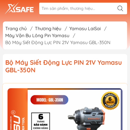
Trang chủ
/
Thương hiệu
/
Yamasu LaiSai
/
Máy Vặn Bu Lông Pin Yamasu
/
Bộ Máy Siết Động Lực PIN 21V Yamasu GBL-350N
Bộ Máy Siết Động Lực PIN 21V Yamasu
GBL-350N