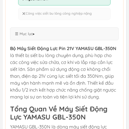
✕
Công việc siết bu lông công nghiệp nặng
☰ Mục lục
▸
Bộ Máy Siết Động Lực Pin 21V YAMASU GBL-350N
là thiết bị siết bu lông chuyên dụng, phù hợp cho
các công việc sửa chữa, cơ khí và lắp ráp cần lực
siết lớn. Sản phẩm sử dụng động cơ không chổi
than, điện áp 21V cùng lực siết tối đa 350Nm, giúp
máy vận hành mạnh mẽ và ổn định. Thiết kế đầu
khẩu 1/2 inch kết hợp chức năng chống giật ngược
mang lại sự an toàn và tiện lợi khi sử dụng.
Tổng Quan Về Máy Siết Động
Lực YAMASU GBL-350N
YAMASU GBL-350N là dòng máy siết động lực